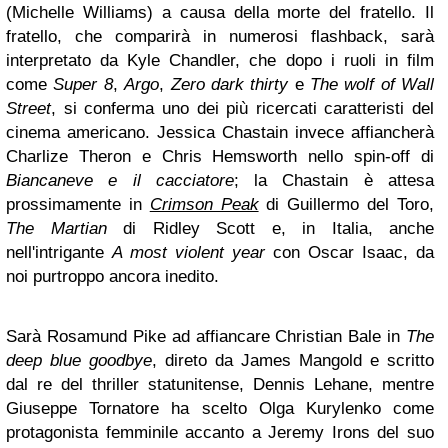
(Michelle Williams) a causa della morte del fratello. Il
fratello, che comparirà in numerosi flashback, sarà
interpretato da Kyle Chandler, che dopo i ruoli in film
come
Super 8
,
Argo
,
Zero dark thirty
e
The wolf of Wall
Street
, si conferma uno dei più ricercati caratteristi del
cinema americano. Jessica Chastain invece affiancherà
Charlize Theron e Chris Hemsworth nello spin-off di
Biancaneve e il cacciatore
; la Chastain è attesa
prossimamente in
Crimson Peak
di Guillermo del Toro,
The Martian
di Ridley Scott e, in Italia, anche
nell'intrigante
A most violent year
con Oscar Isaac, da
noi purtroppo ancora inedito.
Sarà Rosamund Pike ad affiancare Christian Bale in
The
deep blue goodbye
, direto da James Mangold e scritto
dal re del thriller statunitense, Dennis Lehane, mentre
Giuseppe Tornatore ha scelto Olga Kurylenko come
protagonista femminile accanto a Jeremy Irons del suo