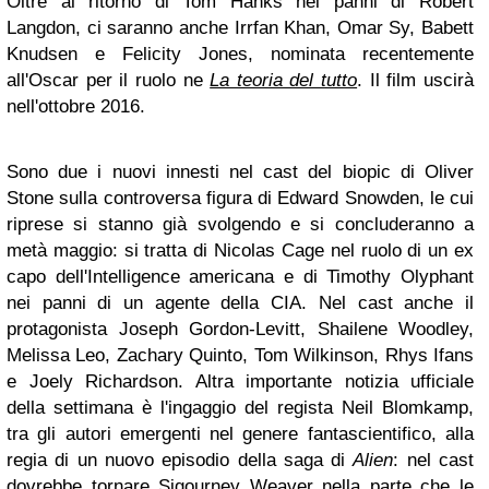
Oltre al ritorno di Tom Hanks nei panni di Robert
Langdon, ci saranno anche Irrfan Khan, Omar Sy, Babett
Knudsen e Felicity Jones, nominata recentemente
all'Oscar per il ruolo ne
La teoria del tutto
. Il film uscirà
nell'ottobre 2016.
Sono due i nuovi innesti nel cast del biopic di Oliver
Stone sulla controversa figura di Edward Snowden, le cui
riprese si stanno già svolgendo e si concluderanno a
metà maggio: si tratta di Nicolas Cage nel ruolo di un ex
capo dell'Intelligence americana e di Timothy Olyphant
nei panni di un agente della CIA. Nel cast anche il
protagonista Joseph Gordon-Levitt, Shailene Woodley,
Melissa Leo, Zachary Quinto, Tom Wilkinson, Rhys Ifans
e Joely Richardson. Altra importante notizia ufficiale
della settimana è l'ingaggio del regista Neil Blomkamp,
tra gli autori emergenti nel genere fantascientifico, alla
regia di un nuovo episodio della saga di
Alien
: nel cast
dovrebbe tornare Sigourney Weaver nella parte che le