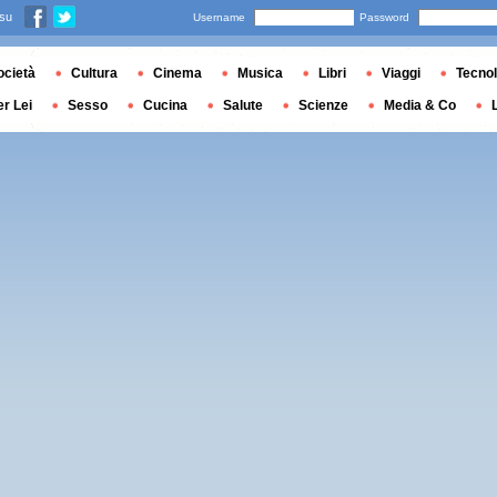
 su
Username
Password
ocietà
Cultura
Cinema
Musica
Libri
Viaggi
Tecnol
er Lei
Sesso
Cucina
Salute
Scienze
Media & Co