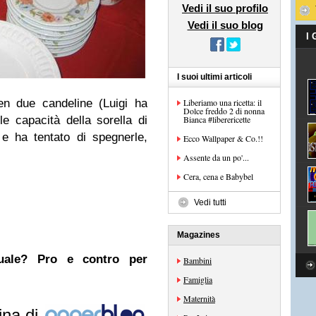
Vedi il suo profilo
Vedi il suo blog
I
I suoi ultimi articoli
en due candeline (Luigi ha
Liberiamo una ricetta: il
Dolce freddo 2 di nonna
e capacità della sorella di
Bianca #liberericette
 e ha tentato di spegnerle,
Ecco Wallpaper & Co.!!
Assente da un po'...
Cera, cena e Babybel
Vedi tutti
Magazines
nuale? Pro e contro per
Bambini
Famiglia
Maternità
ina di