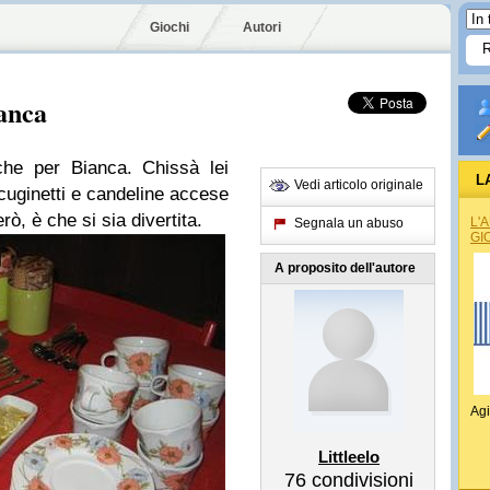
Giochi
Autori
anca
che per Bianca. Chissà lei
L
Vedi articolo originale
 cuginetti e candeline accese
ò, è che si sia divertita.
L'
Segnala un abuso
GI
A proposito dell'autore
Agi
Littleelo
76
condivisioni