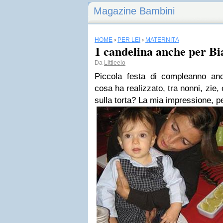
Magazine Bambini
HOME
›
PER LEI
›
MATERNITÀ
1 candelina anche per Bi
Da
Littleelo
Piccola festa di compleanno an
cosa ha realizzato, tra nonni, zie,
sulla torta? La mia impressione, per