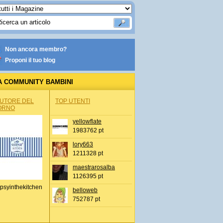
Non ancora membro?
Proponi il tuo blog
A COMMUNITY BAMBINI
AUTORE DEL
TOP UTENTI
ORNO
yellowflate
1983762 pt
lory663
1211328 pt
maestrarosalba
1126395 pt
psyinthekitchen
belloweb
752787 pt