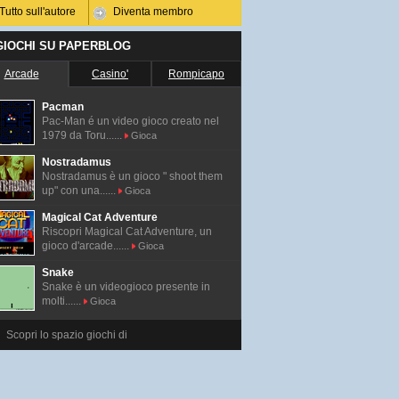
Tutto sull'autore
Diventa membro
 GIOCHI SU PAPERBLOG
Arcade
Casino'
Rompicapo
Pacman
Pac-Man é un video gioco creato nel
1979 da Toru......
Gioca
Nostradamus
Nostradamus è un gioco " shoot them
up" con una......
Gioca
Magical Cat Adventure
Riscopri Magical Cat Adventure, un
gioco d'arcade......
Gioca
Snake
Snake è un videogioco presente in
molti......
Gioca
Scopri lo spazio giochi di