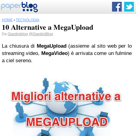
HOME
›
TECNOLOGIA
10 Alternative a MegaUpload
Da
Giardiniblog
@GiardiniBlog
La chiusura di
MegaUpload
(assieme al sito web per lo
streaming video,
MegaVideo
) è arrivata come un fulmine
a ciel sereno.