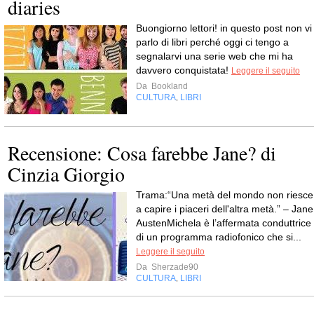
diaries
Buongiorno lettori! in questo post non vi
parlo di libri perché oggi ci tengo a
segnalarvi una serie web che mi ha
davvero conquistata!
Leggere il seguito
Da
Bookland
CULTURA
LIBRI
,
Recensione: Cosa farebbe Jane? di
Cinzia Giorgio
Trama:“Una metà del mondo non riesce
a capire i piaceri dell'altra metà.” – Jane
AustenMichela è l’affermata conduttrice
di un programma radiofonico che si...
Leggere il seguito
Da
Sherzade90
CULTURA
LIBRI
,