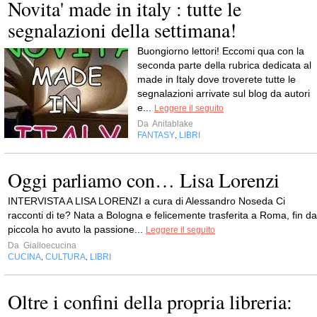
Novita' made in italy : tutte le
segnalazioni della settimana!
Buongiorno lettori! Eccomi qua con la
seconda parte della rubrica dedicata al
made in Italy dove troverete tutte le
segnalazioni arrivate sul blog da autori
e...
Leggere il seguito
Da
Anitablake
FANTASY
LIBRI
,
Oggi parliamo con… Lisa Lorenzi
INTERVISTA A LISA LORENZI a cura di Alessandro Noseda Ci
racconti di te? Nata a Bologna e felicemente trasferita a Roma, fin da
piccola ho avuto la passione...
Leggere il seguito
Da
Gialloecucina
CUCINA
CULTURA
LIBRI
,
,
Oltre i confini della propria libreria: