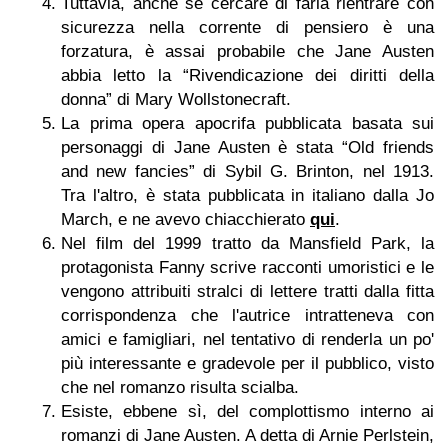
Tuttavia, anche se cercare di farla rientrare con
sicurezza nella corrente di pensiero è una
forzatura, è assai probabile che Jane Austen
abbia letto la “Rivendicazione dei diritti della
donna” di Mary Wollstonecraft.
La prima opera apocrifa pubblicata basata sui
personaggi di Jane Austen è stata “Old friends
and new fancies” di Sybil G. Brinton, nel 1913.
Tra l'altro, è stata pubblicata in italiano dalla Jo
March, e ne avevo chiacchierato
qui
.
Nel film del 1999 tratto da Mansfield Park, la
protagonista Fanny scrive racconti umoristici e le
vengono attribuiti stralci di lettere tratti dalla fitta
corrispondenza che l'autrice intratteneva con
amici e famigliari, nel tentativo di renderla un po'
più interessante e gradevole per il pubblico, visto
che nel romanzo risulta scialba.
Esiste, ebbene sì, del complottismo interno ai
romanzi di Jane Austen. A detta di Arnie Perlstein,