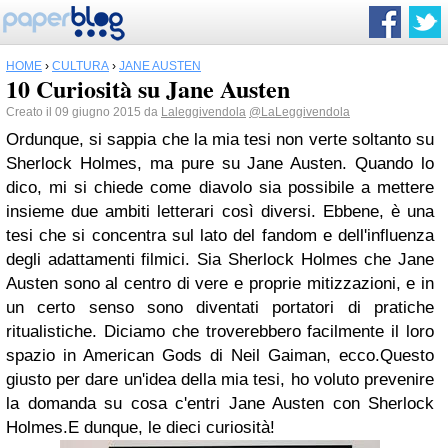
HOME
›
CULTURA
›
JANE AUSTEN
10 Curiosità su Jane Austen
Creato il 09 giugno 2015 da
Laleggivendola
@LaLeggivendola
Ordunque, si sappia che la mia tesi non verte soltanto su
Sherlock Holmes, ma pure su Jane Austen. Quando lo
dico, mi si chiede come diavolo sia possibile a mettere
insieme due ambiti letterari così diversi. Ebbene, è una
tesi che si concentra sul lato del fandom e dell'influenza
degli adattamenti filmici. Sia Sherlock Holmes che Jane
Austen sono al centro di vere e proprie mitizzazioni, e in
un certo senso sono diventati portatori di pratiche
ritualistiche. Diciamo che troverebbero facilmente il loro
spazio in American Gods di Neil Gaiman, ecco.
Questo
giusto per dare un'idea della mia tesi, ho voluto prevenire
la domanda su cosa c'entri Jane Austen con Sherlock
Holmes.
E dunque, le dieci curiosità!