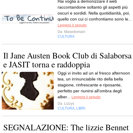
Hai voglia a demonizzare il web
raccontandone soltanto gli aspetti più
oscuri e sordidi. Nella quotidianità, poi,
quello con cui ci confrontiamo sono le...
Leggere il seguito
Da
Masedomani
CULTURA
Il Jane Austen Book Club di Salaborsa
e JASIT torna e raddoppia
Oggi vi invito ad un al fresco afternoon
tea, un irrinunciabile rito della bella
stagione, rinfrescante e riposante,
perfetto per riunirsi all’ombra degli
alber...
Leggere il seguito
Da
Lizzys
CULTURA
LIBRI
,
SEGNALAZIONE: The lizzie Bennet