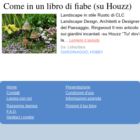
Come in un libro di fiabe (su Houzz)
Landscape in stile Rustic di CLC
Landscape Design, Architetti e Designer
del Paesaggio, Ringwood Il mio articolo
sui giardini incantati -su Houzz “Tu! dov’
la...
Leggere il seguito
Da
Lidiazitara
GIARDINAGGIO
HOBBY
,
Home
Presentazione
Contatti
Condizioni d'uso
Lavora con noi
Informazioni azienda
Rassegna stampa
Proponi il tuo blog
F.A.Q.
Gestisci i cookie