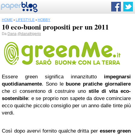
HOME
›
LIFESTYLE
›
HOBBY
10 eco-buoni propositi per un 2011
Da
Dana
@danafrigerio
Essere green significa innanzitutto
impegnarsi
quotidianamente
. Sono le
buone pratiche giornaliere
che ci consentono di costruire uno
stile di vita eco-
sostenibile
: e se proprio non sapete da dove cominciare
ecco qualche piccolo consiglio per un anno dalle tinte più
verdi.
Così dopo avervi fornito qualche dritta per
essere green