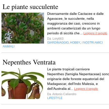
Le piante succulente
Diversamente dalle Cactacee e dalle
Agavacee, le succulente, nella
maggioranza dei casi, crescono in
ambienti caratterizzati da un lungo
periodo di siccità che...
Leggere il seguito
Da
Lory663
GIARDINAGGIO
HOBBY
I NOSTRI AMICI
,
,
ANIMALI
Nepenthes Ventrata
Le piante tropicali carnivore
Nepenthes (famiglia Nepentaceae) son
originarie delle foreste equatoriali del
Madagascar, dell’Indo Malesia, e
dell’Australia al...
Leggere il seguito
Da
Antonio Caliandro
LIFESTYLE