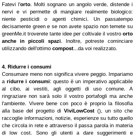
Fatevi l'
orto
. Molti sognano un angolo verde, distende i
nervi e vi permette di mangiare realmente biologico:
niente pesticidi o agenti chimici. Un passatempo
decisamente green e se non avete spazio non temete su
greenMe.it troverete tante idee per coltivale il vostro
orto
anche in piccoli spazi
. Inoltre, potreste cominciare
utilizzando dell'ottimo
compost
...da voi realizzato.
4. Ridurre i consumi
Consumare meno non significa vivere peggio. Impariamo
a
ridurre i consumi
: questo è un imperativo applicabile
al cibo, ai vestiti, agli oggetti di uso comune. A
ringraziare non sarà solo il vostro portafogli ma anche
l'ambiente. Vivere bene con poco è proprio la filosofia
alla base del progetto di
ViviLowCost
(), un sito che
raccoglie informazioni, notizie, esperienze su tutto quello
che circola in rete e attraverso il passa parola in materia
di low cost. Sono gli utenti a dare suggerimenti e