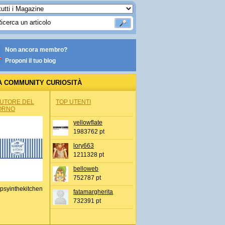
Non ancora membro?
Proponi il tuo blog
A COMMUNITY CURIOSITÀ
AUTORE DEL
TOP UTENTI
ORNO
yellowflate
1983762 pt
lory663
1211328 pt
belloweb
752787 pt
psyinthekitchen
fatamargherita
732391 pt