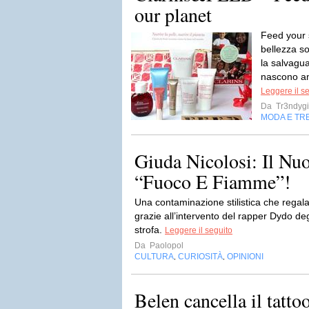
our planet
Feed your 
bellezza so
la salvagua
nascono am
Leggere il s
Da
Tr3ndygi
MODA E TR
Giuda Nicolosi: Il Nu
“Fuoco E Fiamme”!
Una contaminazione stilistica che regala
grazie all’intervento del rapper Dydo d
strofa.
Leggere il seguito
Da
Paolopol
CULTURA
CURIOSITÀ
OPINIONI
,
,
Belen cancella il tatto