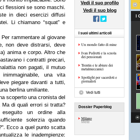
Vedi il suo profilo
ieci flessioni se sono maschi.
Vedi il suo blog
 in dieci esercizi diffusi
I
lutei. Li chiamano “squat” e
I suoi ultimi articoli
? Per rammentare al giovane
, non deve distrarsi, deve
Un mondo fatto di mine
sa) anima e corpo. Altro che
Ivan Pedretti e la scuola
dei pensionati
astavano i contratti precari,
Trentin e le abiure dei
malattia non pagati, il mutuo
metalmeccanici
 inimmaginabile, una vita
Spotlight per sacerdoti e
giornalisti
deve piegare davanti a tutti,
 una berlina umiliante.
Vedi tutti
 ha scoperto una cronista del
 Ma di quali errori si tratta?
Dossier Paperblog
 eseguito un ordine alla
Milano
ufficiente solerzia quando
Mete
?". Ecco a quel punto scatta
untualizza le inadempienze: