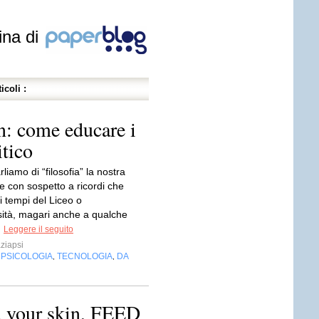
ina di
icoli :
n: come educare i
itico
iamo di “filosofia” la nostra
e con sospetto a ricordi che
i tempi del Liceo o
rsità, magari anche a qualche
.
Leggere il seguito
ziapsi
PSICOLOGIA
TECNOLOGIA
DA
,
,
,
 your skin, FEED