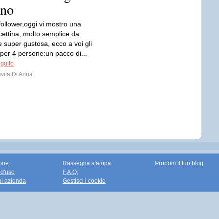
ano
 follower,oggi vi mostro una
icettina, molto semplice da
e super gustosa, ecco a voi gli
 per 4 persone:un pacco di...
eguito
vita Di Anna
one
Rassegna stampa
Proponi il tuo blog
 d'uso
F.A.Q.
ni azienda
Gestisci i cookie