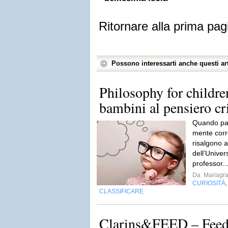
Ritornare alla prima pag
Possono interessarti anche questi art
Philosophy for childre
bambini al pensiero cr
Quando parl
mente corr
risalgono a
dell’Unive
professor..
Da
Mariagra
CURIOSITÀ
CLASSIFICARE
Clarins&FEED – Feed