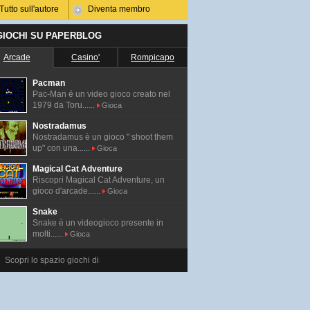
Tutto sull'autore
Diventa membro
 GIOCHI SU PAPERBLOG
Arcade
Casino'
Rompicapo
Pacman
Pac-Man é un video gioco creato nel
1979 da Toru......
Gioca
Nostradamus
Nostradamus è un gioco " shoot them
up" con una......
Gioca
Magical Cat Adventure
Riscopri Magical Cat Adventure, un
gioco d'arcade......
Gioca
Snake
Snake è un videogioco presente in
molti......
Gioca
Scopri lo spazio giochi di