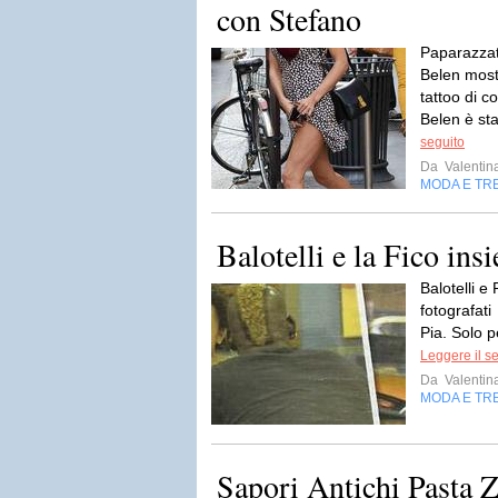
con Stefano
Paparazzat
Belen mostr
tattoo di c
Belen è st
seguito
Da
Valentin
MODA E TR
Balotelli e la Fico ins
Balotelli e
fotografati
Pia. Solo pe
Leggere il s
Da
Valentin
MODA E TR
Sapori Antichi Pasta Z