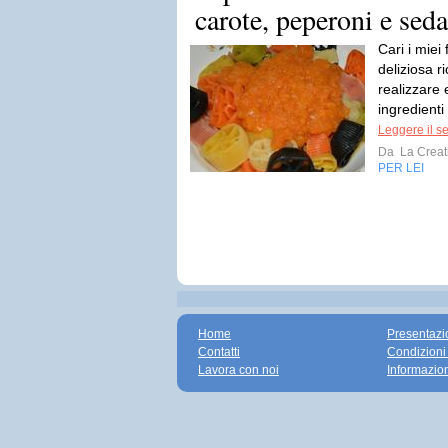
carote, peperoni e sed
Cari i miei
deliziosa r
realizzare 
ingredienti
Leggere il s
Da
La Creati
PER LEI
Home
Presentazi
Contatti
Condizioni
Lavora con noi
Informazio