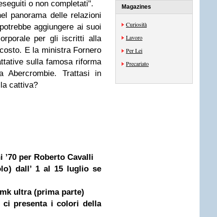
eseguiti o non completati".
Magazines
l panorama delle relazioni
Curiosità
 potrebbe aggiungere ai suoi
Lavoro
porale per gli iscritti alla
scosto. E la ministra Fornero
Per Lei
attative sulla famosa riforma
Precariato
a Abercrombie. Trattasi in
lla cattiva?
i ’70 per Roberto Cavalli
o) dall’ 1 al 15 luglio se
 mk ultra (prima parte)
ci presenta i colori della