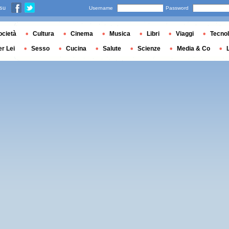
 su
Username
Password
ocietà
Cultura
Cinema
Musica
Libri
Viaggi
Tecnol
er Lei
Sesso
Cucina
Salute
Scienze
Media & Co