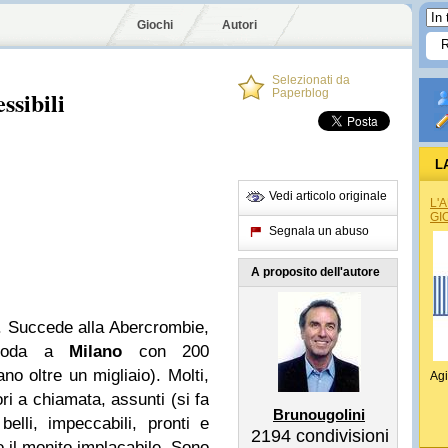
Giochi
Autori
Selezionati da
essibili
Paperblog
L
Vedi articolo originale
L'
GI
Segnala un abuso
A proposito dell'autore
i. Succede alla Abercrombie,
i moda a
Milano
con 200
no oltre un migliaio). Molti,
Agi
ri a chiamata, assunti (si fa
Brunougolini
elli, impeccabili, pronti e
2194
condivisioni
 il monito implacabile. Sono