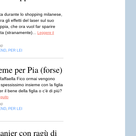
a durante lo shopping milanese,
a gli effetti del laser sul suo
oppia, che ora vuol far sparire
ata (stranamente)...
Leggere il
ap
END
PER LEI
,
ieme per Pia (forse)
 Raffaella Fico ormai vengono
 spessissimo insieme con la figlia
r il bene della figlia o c’è di più?
eguito
ap
END
PER LEI
,
anier con ragù di