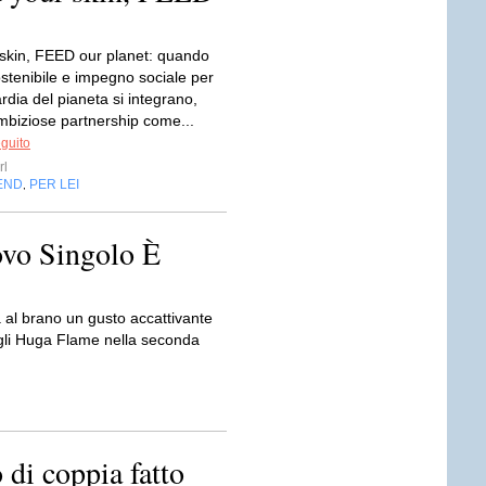
skin, FEED our planet: quando
stenibile e impegno sociale per
rdia del pianeta si integrano,
biziose partnership come...
eguito
rl
END
PER LEI
,
ovo Singolo È
 al brano un gusto accattivante
egli Huga Flame nella seconda
o di coppia fatto