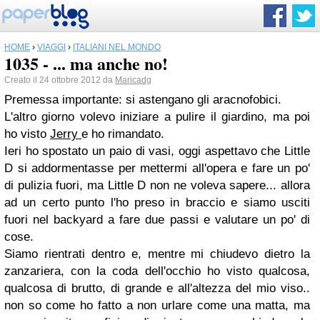
HOME
›
VIAGGI
›
ITALIANI NEL MONDO
1035 - ... ma anche no!
Creato il 24 ottobre 2012 da
Maricadg
Premessa importante: si astengano gli aracnofobici.
L'altro giorno volevo iniziare a pulire il giardino, ma poi
ho visto
Jerry
e ho rimandato.
Ieri ho spostato un paio di vasi, oggi aspettavo che Little
D si addormentasse per mettermi all'opera e fare un po'
di pulizia fuori, ma Little D non ne voleva sapere... allora
ad un certo punto l'ho preso in braccio e siamo usciti
fuori nel backyard a fare due passi e valutare un po' di
cose.
Siamo rientrati dentro e, mentre mi chiudevo dietro la
zanzariera, con la coda dell'occhio ho visto qualcosa,
qualcosa di brutto, di grande e all'altezza del mio viso..
non so come ho fatto a non urlare come una matta, ma