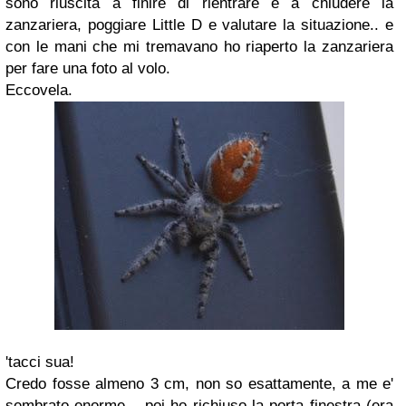
sono riuscita a finire di rientrare e a chiudere la
zanzariera, poggiare Little D e valutare la situazione.. e
con le mani che mi tremavano ho riaperto la zanzariera
per fare una foto al volo.
Eccovela.
'tacci sua!
Credo fosse almeno 3 cm, non so esattamente, a me e'
sembrato enorme... poi ho richiuso la porta finestra (era