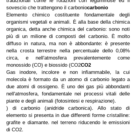
tradizionali come le rotazioni con leguminose ed il
sovescio che trattengono il
carbonio
carbonio
Elemento chimico costituente fondamentale degli
organismi vegetali e animali. È alla base della chimica
organica, detta anche chimica del carbonio: sono noti
più di un milione di composti del carbonio. È molto
diffuso in natura, ma non è abbondante: è presente
nella crosta terrestre nella percentuale dello 0,08%
circa, e nell'atmosfera prevalentemente come
monossido (CO) e biossido (
CO2
CO2
Gas inodore, incolore e non infiammabile, la cui
molecola è formato da un atomo di carbonio legato a
due atomi di ossigeno. È uno dei gas più abbondanti
nell'atmosfera, fondamentale nei processi vitali delle
piante e degli animali (fotosintesi e respirazione).
) di carbonio (anidride carbonica). Allo stato di
elemento si presenta in due differenti forme cristalline:
grafite e diamante.
nel terreno riducendo le emissioni
di CO2.