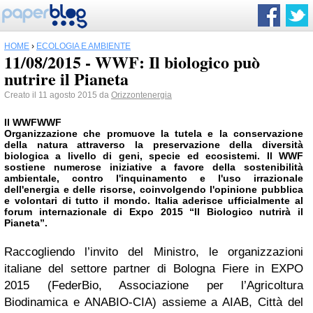
HOME
›
ECOLOGIA E AMBIENTE
11/08/2015 - WWF: Il biologico può
nutrire il Pianeta
Creato il 11 agosto 2015 da
Orizzontenergia
Il
WWF
WWF
Organizzazione che promuove la tutela e la conservazione
della natura attraverso la preservazione della diversità
biologica a livello di geni, specie ed ecosistemi. Il WWF
sostiene numerose iniziative a favore della sostenibilità
ambientale, contro l'inquinamento e l'uso irrazionale
dell'energia e delle risorse, coinvolgendo l'opinione pubblica
e volontari di tutto il mondo.
Italia aderisce ufficialmente al
forum internazionale di Expo 2015 “Il Biologico nutrirà il
Pianeta”.
Raccogliendo l’invito del Ministro, le organizzazioni
italiane del settore partner di Bologna Fiere in EXPO
2015 (FederBio, Associazione per l’Agricoltura
Biodinamica e ANABIO-CIA) assieme a AIAB, Città del