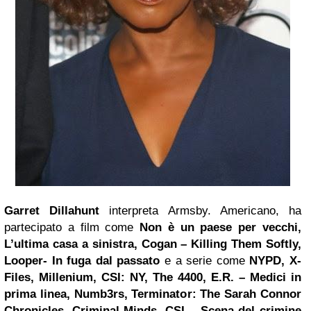
Garret Dillahunt
interpreta Armsby. Americano, ha
partecipato a film come
Non è un paese per vecchi,
L’ultima casa a sinistra, Cogan – Killing Them Softly,
Looper- In fuga dal passato
e a serie come
NYPD, X-
Files, Millenium, CSI: NY, The 4400, E.R. – Medici in
prima linea, Numb3rs, Terminator: The
Sarah Connor
Chronicles, Criminal Minds, CSI – Scena del crimine