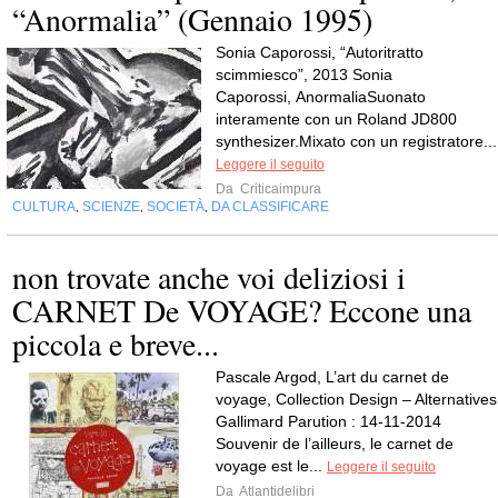
“Anormalia” (Gennaio 1995)
Sonia Caporossi, “Autoritratto
scimmiesco”, 2013 Sonia
Caporossi, AnormaliaSuonato
interamente con un Roland JD800
synthesizer.Mixato con un registratore...
Leggere il seguito
Da
Criticaimpura
CULTURA
SCIENZE
SOCIETÀ
DA CLASSIFICARE
,
,
,
non trovate anche voi deliziosi i
CARNET De VOYAGE? Eccone una
piccola e breve...
Pascale Argod, L’art du carnet de
voyage, Collection Design – Alternatives
Gallimard Parution : 14-11-2014
Souvenir de l’ailleurs, le carnet de
voyage est le...
Leggere il seguito
Da
Atlantidelibri