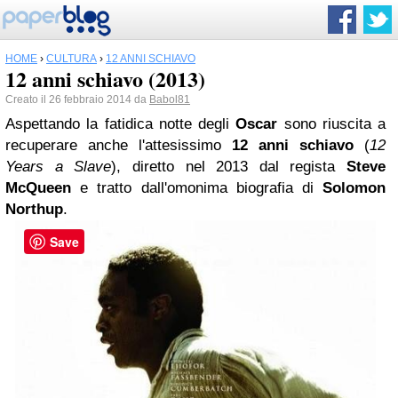
HOME
›
CULTURA
›
12 ANNI SCHIAVO
12 anni schiavo (2013)
Creato il 26 febbraio 2014 da
Babol81
Aspettando la fatidica notte degli
Oscar
sono riuscita a
recuperare anche l'attesissimo
12 anni schiavo
(
12
Years a Slave
), diretto nel 2013 dal regista
Steve
McQueen
e tratto dall'omonima biografia di
Solomon
Northup
.
Save