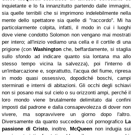
inquietante e lo fa innanzitutto partendo dalle immagini,
sia quelle terribili che si imprimono indelebilmente nella
mente dello spettatore sia quelle di "raccordo". Mi ha
particolarmente colpita, infatti, il modo in cui i luoghi
dove viene condotto Solomon non vengano mai mostrati
per intero; all'inizio vediamo una cella e il cortile di una
prigione (con
Washington
che, beffardamente, si staglia
sullo sfondo ad indicare quanto sia lontana ma allo
stesso tempo vicina la salvezza), poi l'interno di
un'imbarcazione e, soprattutto, l'acqua del fiume, ripresa
in modo quasi ossessivo, dopodiché boschi, campi
sterminati e interni di abitazioni. Gli occhi degli schiavi
non si posano mai sul cielo o su orizzonti ampi, perché il
loro mondo viene brutalmente delimitato dai confini
imposti dal padrone e dalla consapevolezza di dover non
vivere, ma sopravvivere un giorno dopo l'altro.
Diversamente da quanto succedeva col pornografico
La
passione di Cristo
, inoltre,
McQueen
non indugia sui