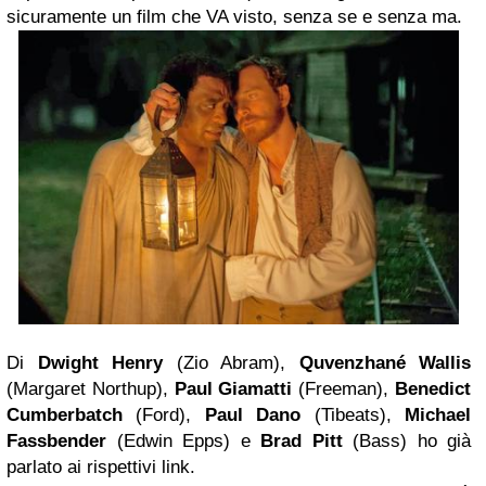
sicuramente un film che VA visto, senza se e senza ma.
Di
Dwight Henry
(Zio Abram),
Quvenzhané Wallis
(Margaret Northup),
Paul Giamatti
(Freeman),
Benedict
Cumberbatch
(Ford),
Paul Dano
(Tibeats),
Michael
Fassbender
(Edwin Epps) e
Brad Pitt
(Bass) ho già
parlato ai rispettivi link.