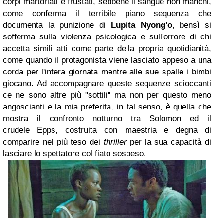
corpi martoriati e frustati, sebbene il sangue non manchi,
come conferma il terribile piano sequenza che
documenta la punizione di
Lupita Nyong'o
, bensì si
sofferma sulla violenza psicologica e sull'orrore di chi
accetta simili atti come parte della propria quotidianità,
come quando il protagonista viene lasciato appeso a una
corda per l'intera giornata mentre alle sue spalle i bimbi
giocano. Ad accompagnare queste sequenze scioccanti
ce ne sono altre più "sottili" ma non per questo meno
angoscianti e la mia preferita, in tal senso, è quella che
mostra il confronto notturno tra Solomon ed il
crudele Epps, costruita con maestria e degna di
comparire nel più teso dei
thriller
per la sua capacità di
lasciare lo spettatore col fiato sospeso.