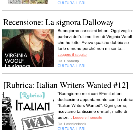
CULTURA
LIBRI
,
Recensione: La signora Dalloway
Buongiorno carissimi lettori! Oggi voglio
parlarvi dell'ultimo libro di Virginia Woolf
che ho letto. Avevo qualche dubbio se
farlo o meno perché non mi sento...
Leggere il seguito
Da
Chaneltp
CULTURA
LIBRI
,
[Rubrica: Italian Writers Wanted #12]
“Buongiorno miei cari #FeniLettori,
dodicesimo appuntamento con la rubric
"Italian Writers Wanted". Ogni giorno,
riceviamo tantissime e-mail , molte di
autori...
Leggere il seguito
Da
Lafenicebook
CULTURA
LIBRI
,