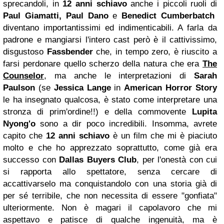
sprecandoli, in
12 anni schiavo
anche i piccoli ruoli di
Paul Giamatti,
Paul Dano
e
Benedict Cumberbatch
diventano importantissimi ed indimenticabili. A farla da
padrone e mangiarsi l'intero cast però è il cattivissimo,
disgustoso
Fassbender
che, in tempo zero, è riuscito a
farsi perdonare quello scherzo della natura che era
The
Counselor
, ma anche le interpretazioni di
Sarah
Paulson
(se
Jessica Lange
in
American Horror Story
le ha insegnato qualcosa, è stato come interpretare una
stronza di prim'ordine!!) e della commovente
Lupita
Nyong'o
sono a dir poco incredibili. Insomma, avrete
capito che
12 anni schiavo
è un film che mi è piaciuto
molto e che ho apprezzato soprattutto, come già era
successo con
Dallas
Buyers Club
, per l'onestà con cui
si rapporta allo spettatore, senza cercare di
accattivarselo ma conquistandolo con una storia già di
per sé terribile, che non necessita di essere "gonfiata"
ulteriormente. Non è magari il capolavoro che mi
aspettavo e patisce di qualche ingenuità, ma è