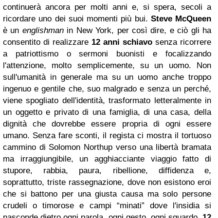
continuerà ancora per molti anni e, si spera, secoli a
ricordare uno dei suoi momenti più bui.
Steve McQueen
è un
englishman
in New York, per così dire, e ciò gli ha
consentito di realizzare
12 anni schiavo
senza ricorrere
a patriottismo o sermoni buonisti e focalizzando
l'attenzione, molto semplicemente, su un uomo. Non
sull'umanità in generale ma su un uomo anche troppo
ingenuo e gentile che, suo malgrado e senza un perché,
viene spogliato dell'identità, trasformato letteralmente in
un oggetto e privato di una famiglia, di una casa, della
dignità che dovrebbe essere propria di ogni essere
umano. Senza fare sconti, il regista ci mostra il tortuoso
cammino di Solomon Northup verso una libertà bramata
ma irraggiungibile, un agghiacciante viaggio fatto di
stupore, rabbia, paura, ribellione, diffidenza e,
soprattutto, triste rassegnazione, dove non esistono eroi
che si battono per una giusta causa ma solo persone
crudeli o timorose e campi “minati” dove l'insidia si
nasconde dietro ogni parola, ogni gesto, ogni sguardo.
12