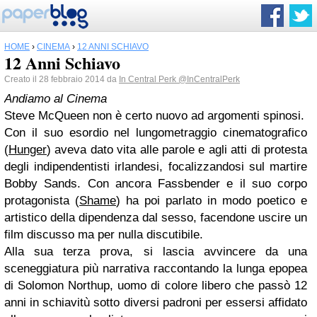
HOME
›
CINEMA
›
12 ANNI SCHIAVO
12 Anni Schiavo
Creato il 28 febbraio 2014 da
In Central Perk
@InCentralPerk
Andiamo al Cinema
Steve McQueen non è certo nuovo ad argomenti spinosi.
Con il suo esordio nel lungometraggio cinematografico
(
Hunger
) aveva dato vita alle parole e agli atti di protesta
degli indipendentisti irlandesi, focalizzandosi sul martire
Bobby Sands. Con ancora Fassbender e il suo corpo
protagonista (
Shame
) ha poi parlato in modo poetico e
artistico della dipendenza dal sesso, facendone uscire un
film discusso ma per nulla discutibile.
Alla sua terza prova, si lascia avvincere da una
sceneggiatura più narrativa raccontando la lunga epopea
di Solomon Northup, uomo di colore libero che passò 12
anni in schiavitù sotto diversi padroni per essersi affidato