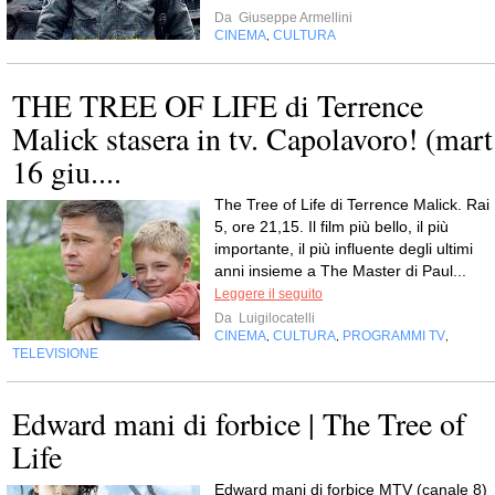
Da
Giuseppe Armellini
CINEMA
CULTURA
,
THE TREE OF LIFE di Terrence
Malick stasera in tv. Capolavoro! (mart
16 giu....
The Tree of Life di Terrence Malick. Rai
5, ore 21,15. Il film più bello, il più
importante, il più influente degli ultimi
anni insieme a The Master di Paul...
Leggere il seguito
Da
Luigilocatelli
CINEMA
CULTURA
PROGRAMMI TV
,
,
,
TELEVISIONE
Edward mani di forbice | The Tree of
Life
Edward mani di forbice MTV (canale 8)