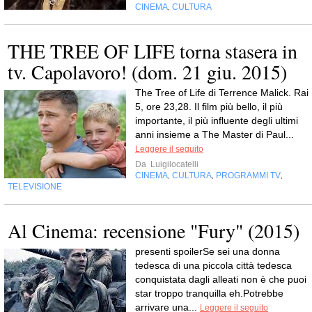
CINEMA
CULTURA
,
THE TREE OF LIFE torna stasera in
tv. Capolavoro! (dom. 21 giu. 2015)
The Tree of Life di Terrence Malick. Rai
5, ore 23,28. Il film più bello, il più
importante, il più influente degli ultimi
anni insieme a The Master di Paul...
Leggere il seguito
Da
Luigilocatelli
CINEMA
CULTURA
PROGRAMMI TV
,
,
,
TELEVISIONE
Al Cinema: recensione "Fury" (2015)
presenti spoilerSe sei una donna
tedesca di una piccola città tedesca
conquistata dagli alleati non è che puoi
star troppo tranquilla eh.Potrebbe
arrivare una...
Leggere il seguito