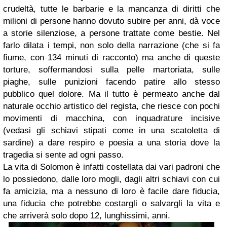
crudeltà, tutte le barbarie e la mancanza di diritti che
milioni di persone hanno dovuto subire per anni, dà voce
a storie silenziose, a persone trattate come bestie. Nel
farlo dilata i tempi, non solo della narrazione (che si fa
fiume, con 134 minuti di racconto) ma anche di queste
torture, soffermandosi sulla pelle martoriata, sulle
piaghe, sulle punizioni facendo patire allo stesso
pubblico quel dolore. Ma il tutto è permeato anche dal
naturale occhio artistico del regista, che riesce con pochi
movimenti di macchina, con inquadrature incisive
(vedasi gli schiavi stipati come in una scatoletta di
sardine) a dare respiro e poesia a una storia dove la
tragedia si sente ad ogni passo.
La vita di Solomon è infatti costellata dai vari padroni che
lo possiedono, dalle loro mogli, dagli altri schiavi con cui
fa amicizia, ma a nessuno di loro è facile dare fiducia,
una fiducia che potrebbe costargli o salvargli la vita e
che arriverà solo dopo 12, lunghissimi, anni.