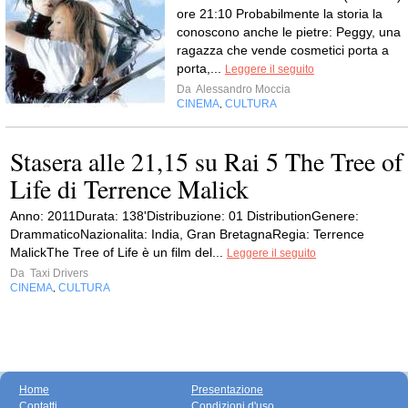
ore 21:10 Probabilmente la storia la
conoscono anche le pietre: Peggy, una
ragazza che vende cosmetici porta a
porta,...
Leggere il seguito
Da
Alessandro Moccia
CINEMA
CULTURA
,
Stasera alle 21,15 su Rai 5 The Tree of
Life di Terrence Malick
Anno: 2011Durata: 138'Distribuzione: 01 DistributionGenere:
DrammaticoNazionalita: India, Gran BretagnaRegia: Terrence
MalickThe Tree of Life è un film del...
Leggere il seguito
Da
Taxi Drivers
CINEMA
CULTURA
,
Home
Presentazione
Contatti
Condizioni d'uso