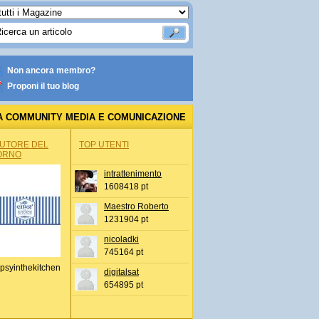
Non ancora membro?
Proponi il tuo blog
A COMMUNITY MEDIA E COMUNICAZIONE
AUTORE DEL
TOP UTENTI
ORNO
intrattenimento
1608418 pt
Maestro Roberto
1231904 pt
nicoladki
745164 pt
psyinthekitchen
digitalsat
654895 pt