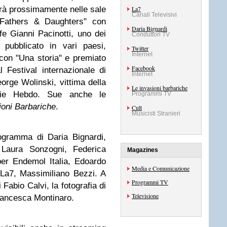
rà prossimamente nelle sale
La7
Canali Televisivi
 "Fathers & Daughters" con
Daria Bignardi
afe Gianni Pacinotti, uno dei
Conduttori TV
i, pubblicato in vari paesi,
Twitter
Internet
con "Una storia" e premiato
Facebook
 Festival internazionale di
Internet
rge Wolinski, vittima della
Le invasioni barbariche
rlie Hebdo. Sue anche le
Programmi TV
ioni Barbariche
.
Cult
Musicisti Stranieri
gramma di Daria Bignardi,
, Laura Sonzogni, Federica
Magazines
er Endemol Italia, Edoardo
Media e Comunicazione
 La7, Massimiliano Bezzi. A
Programmi TV
 Fabio Calvi, la fotografia di
Televisione
Francesca Montinaro.