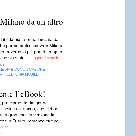
Milano da un altro
t.it è la piattaforma lanciata da
che permette di osservare Milano
i attraverso la più grande mappa
 che sia stata...
Leggere il seguito
sso
MEDIA E COMUNICAZIONE
,
IA
TELEFONIA MOBILE
,
ente l’eBook!
, praticamente dal giorno
uscita in cartaceo, che i lettori
o a gran voce la versione in
essun Futuro, romanzo cult pe...
eguito
ani