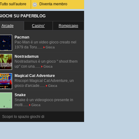
Tutto sull'autore
Diventa membro
 GIOCHI SU PAPERBLOG
Arcade
Casino'
Rompicapo
Pacman
Pac-Man é un video gioco creato nel
1979 da Toru......
Gioca
Nostradamus
Nostradamus è un gioco " shoot them
up" con una......
Gioca
Magical Cat Adventure
Riscopri Magical Cat Adventure, un
gioco d'arcade......
Gioca
Snake
Snake è un videogioco presente in
molti......
Gioca
Scopri lo spazio giochi di