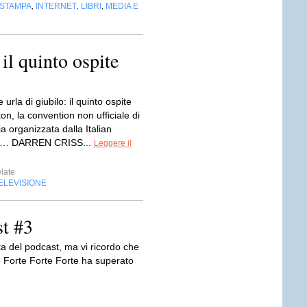
 STAMPA
INTERNET
LIBRI
MEDIA E
,
,
,
il quinto ospite
 urla di giubilo: il quinto ospite
on, la convention non ufficiale di
ia organizzata dalla Italian
è… DARREN CRISS...
Leggere il
late
ELEVISIONE
t #3
a del podcast, ma vi ricordo che
e Forte Forte Forte ha superato