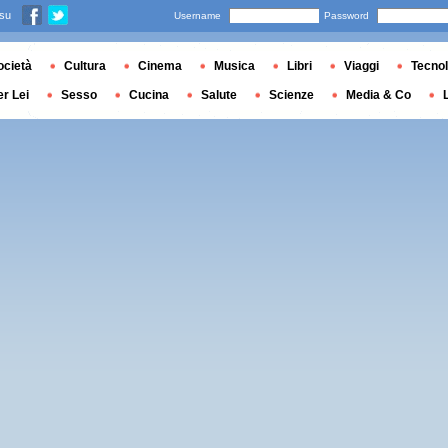
 su
Username
Password
ocietà
Cultura
Cinema
Musica
Libri
Viaggi
Tecnol
er Lei
Sesso
Cucina
Salute
Scienze
Media & Co