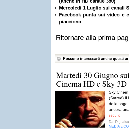
(anche in HD canale 380)
Mercoledi 1 Luglio sui canali
Facebook punta sui video e ci
piacciono
Ritornare alla prima pag
Possono interessarti anche questi art
Martedi 30 Giugno sui
Cinema HD e Sky 3D
Sky Cinema
(Satred) Il
della saga 
ancora una
seguito
Da
Digitalsa
MEDIA E C