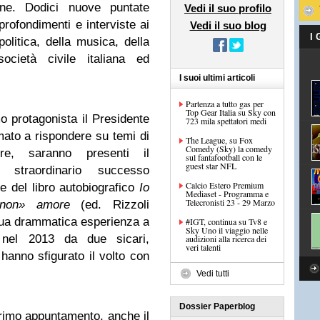
ione. Dodici nuove puntate
Vedi il suo profilo
rofondimenti e interviste ai
Vedi il suo blog
I
politica, della musica, della
ocietà civile italiana ed
I suoi ultimi articoli
Partenza a tutto gas per
Top Gear Italia su Sky con
 protagonista il Presidente
723 mila spettatori medi
ato a rispondere su temi di
The League, su Fox
Comedy (Sky) la comedy
oltre, saranno presenti il
sul fantafootball con le
guest star NFL
straordinario successo
Calcio Estero Premium
ce del libro autobiografico
Io
Mediaset - Programma e
Telecronisti 23 - 29 Marzo
«non» amore
(ed. Rizzoli
sua drammatica esperienza a
#IGT, continua su Tv8 e
Sky Uno il viaggio nelle
a nel 2013 da due sicari,
audizioni alla ricerca dei
veri talenti
 hanno sfigurato il volto con
Vedi tutti
Dossier Paperblog
 primo appuntamento, anche il