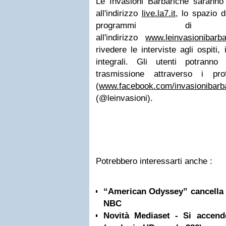
Le Invasioni Barbariche saranno 
all'indirizzo
live.la7.it
, lo spazio de
programmi di 
all'indirizzo
www.leinvasionibarbar
rivedere le interviste agli ospiti
integrali. Gli utenti potranno
trasmissione attraverso i prof
(
www.facebook.com/invasionibarb
(@leinvasioni).
Potrebbero interessarti anche :
“American Odyssey” cancella 
NBC
Novità Mediaset - Si accen