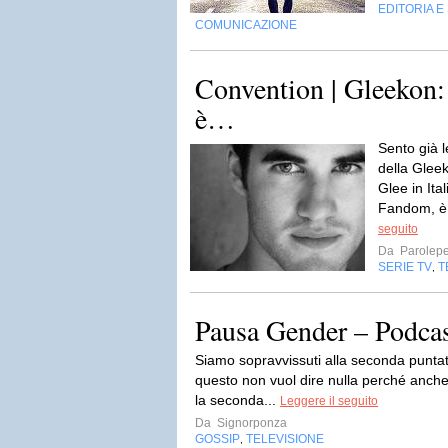
EDITORIA E
COMUNICAZIONE
Convention | Gleekon: 
è…
Sento già le
della Gleek
Glee in Ital
Fandom, 
seguito
Da
Parolepe
SERIE TV
T
,
Pausa Gender – Podcas
Siamo sopravvissuti alla seconda puntat
questo non vuol dire nulla perché anch
la seconda...
Leggere il seguito
Da
Signorponza
GOSSIP
TELEVISIONE
,