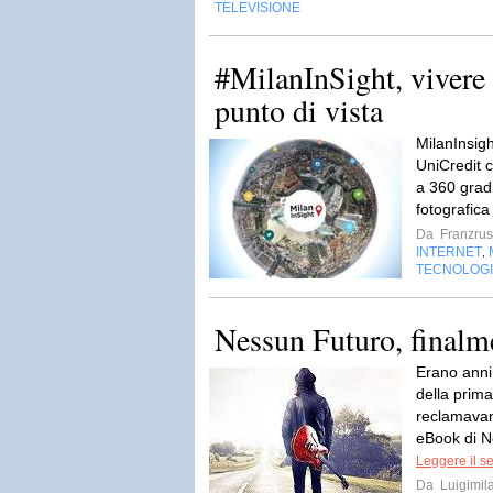
TELEVISIONE
#MilanInSight, vivere 
punto di vista
MilanInsigh
UniCredit 
a 360 grad
fotografica
Da
Franzru
INTERNET
,
TECNOLOG
Nessun Futuro, finalm
Erano anni
della prima 
reclamavan
eBook di N
Leggere il s
Da
Luigimil