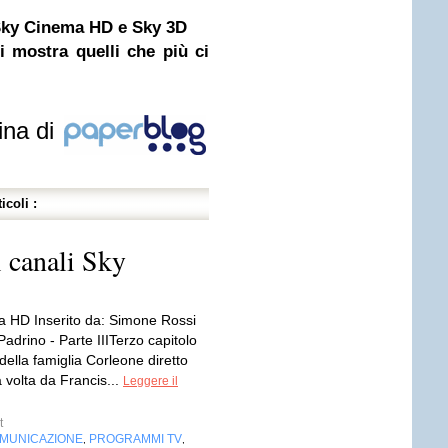
 Sky Cinema HD e Sky 3D
 mostra quelli che più ci
ina di
icoli :
 canali Sky
 HD Inserito da: Simone Rossi
 Padrino - Parte IIITerzo capitolo
della famiglia Corleone diretto
 volta da Francis...
Leggere il
t
OMUNICAZIONE
PROGRAMMI TV
,
,