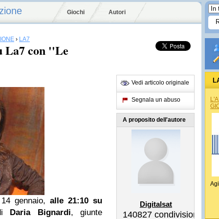
zione
Giochi
Autori
SIONE
›
LA7
u La7 con ''Le
L
Vedi articolo originale
L'
Segnala un abuso
GI
A proposito dell'autore
Agi
14 gennaio,
alle 21:10 su
Digitalsat
i
Daria Bignardi
, giunte
140827
condivisioni