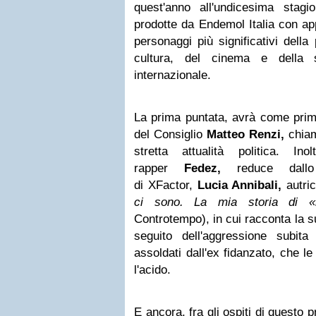
quest'anno all'undicesima stag
prodotte da Endemol Italia con app
personaggi più significativi della 
cultura, del cinema e della s
internazionale.
La prima puntata, avrà come primo
del Consiglio
Matteo Renzi,
chiam
stretta attualità politica. In
rapper
Fedez,
reduce dallo 
di XFactor,
Lucia Annibali,
autri
ci sono. La mia storia di 
Controtempo), in cui racconta la 
seguito dell'aggressione subit
assoldati dall'ex fidanzato, che le
l'acido.
E ancora, fra gli ospiti di questo