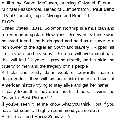
A film by Steve McQueen, starring Chiwetel Ejiofor ,
Michael Fassbender, Benedict Cumberbatch ,
Paul Dano
, Paul Giamatti, Lupita Nyong'o and Brad Pitt.
PLOT:
United States , 1841. Solomon Northup is a musician and
a free man in upstate New York. Deceived by those who
believed friend , he is drugged and sold as a slave to a
rich owner of the agrarian South and slavery . Ripped his
life, his wife and his sons , Solomon will live a nightmare
that will last 12 years , proving directly on his
skin
the
cruelty of men and the tragedy of his people .
A flicks and pretty damn weak or cowardly masters
degenerate , they will advance into the dark heart of
American history trying to stay alive and get her name.
I really liked this movie so much , I hope it wins the
Oscar for Best Picture ! :)
If you've seen it let me know what you think , but if you
have not seen it, I highly recommend you do so :)
A kiss to all and Happy Sunday ! :)