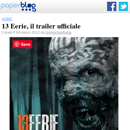
HOME
13 Eerie, il trailer ufficiale
Creato il 09 marzo 2012 da
Uomochesfoglia
Save