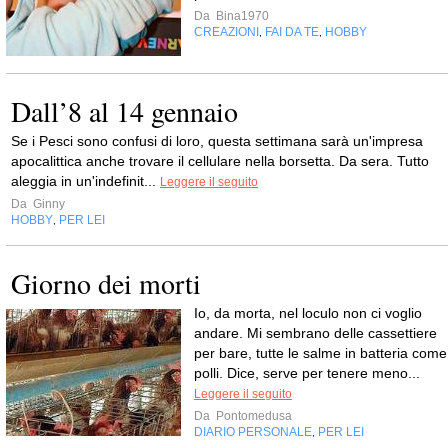
Da
Bina1970
CREAZIONI
FAI DA TE
HOBBY
,
,
Dall’8 al 14 gennaio
Se i Pesci sono confusi di loro, questa settimana sarà un'impresa
apocalittica anche trovare il cellulare nella borsetta. Da sera. Tutto
aleggia in un'indefinit...
Leggere il seguito
Da
Ginny
HOBBY
PER LEI
,
Giorno dei morti
Io, da morta, nel loculo non ci voglio
andare. Mi sembrano delle cassettiere
per bare, tutte le salme in batteria come 
polli. Dice, serve per tenere meno...
Leggere il seguito
Da
Pontomedusa
DIARIO PERSONALE
PER LEI
,