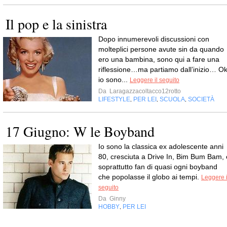
Il pop e la sinistra
Dopo innumerevoli discussioni con
molteplici persone avute sin da quando
ero una bambina, sono qui a fare una
riflessione…ma partiamo dall’inizio… Ok
io sono...
Leggere il seguito
Da
Laragazzacoltacco12rotto
LIFESTYLE
PER LEI
SCUOLA
SOCIETÀ
,
,
,
17 Giugno: W le Boyband
Io sono la classica ex adolescente anni
80, cresciuta a Drive In, Bim Bum Bam, 
soprattutto fan di quasi ogni boyband
che popolasse il globo ai tempi.
Leggere i
seguito
Da
Ginny
HOBBY
PER LEI
,