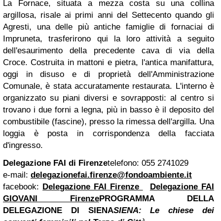
La Fornace, situata a mezza costa su una collina
argillosa, risale ai primi anni del Settecento quando gli
Agresti, una delle più antiche famiglie di fornaciai di
Impruneta, trasferirono qui la loro attività a seguito
dell'esaurimento della precedente cava di via della
Croce. Costruita in mattoni e pietra, l'antica manifattura,
oggi in disuso e di proprietà dell'Amministrazione
Comunale, è stata accuratamente restaurata. L'interno è
organizzato su piani diversi e sovrapposti: al centro si
trovano i due forni a legna, più in basso è il deposito del
combustibile (fascine), presso la rimessa dell'argilla. Una
loggia è posta in corrispondenza della facciata
d'ingresso.
Delegazione FAI di Firenze
telefono: 055 2741029
e-mail:
delegazionefai.firenze@fondoambiente.it
facebook:
Delegazione FAI Firenze
Delegazione FAI
GIOVANI Firenze
PROGRAMMA DELLA
DELEGAZIONE DI SIENA
SIENA: Le chiese dei