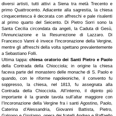
diversi artisti, tutti attivi a Siena tra metà Trecento e
primo Quattrocento. Adiacente alla sagrestia, la chiesa
cinquecentesca è decorata con affreschi e pale risalenti
al primo quarto del Seicento. Di Pietro Sorri sono la
Santa Cecilia circondata da angeli, la Caduta di Gesù,
l'Annunciazione e la Resurrezione di Lazzaro. Di
Francesco Vanni è invece l'Incoronazione della Vergine,
mentre gli affreschi della volta spettano prevalentemente
a Sebastiano Folli.
Ultima tappa:
chiesa oratorio dei Santi Pietro e Paolo
della Contrada della Chiocciola; in origine la chiesa
faceva parte del monastero delle monache di S. Paolo e
quando, con le riforme napoleoniche, il convento fu
soppresso, la chiesa, nel 1813, fu assegnata alla
Contrada della Chiocciola. All’interno, il dipinto più
importante è la grande tavola sull’altar maggiore con
l’Incoronazione della Vergine fra i santi Agostino, Paolo,
Caterina d’Alessandria, Giovanni Battista, Pietro,
Galgano e Girolamo, opera dei fratelli Andrea e Raffaello