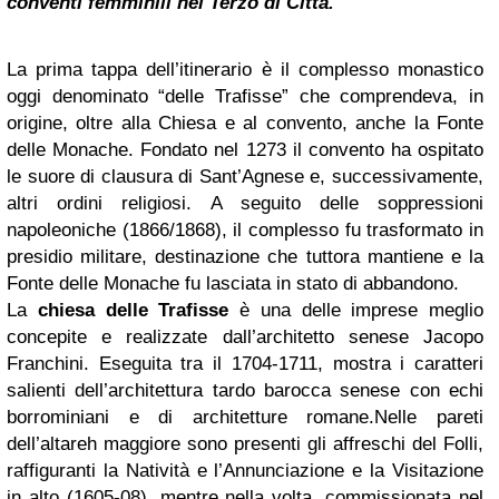
conventi femminili nel Terzo di Città.
La prima tappa dell’itinerario è il complesso monastico
oggi denominato “delle Tr
afisse” che comprendeva, in
origine, oltre alla Chiesa e al convento, anche la Fonte
delle Monache. Fondato nel 1273 il convento ha ospitato
le suore di clausura di Sant’Agnese e, successivamente,
altri ordini religiosi. A seguito delle soppressioni
napoleoniche (1866/1868), il complesso fu trasformato in
presidio militare, destinazione che tuttora mantiene e la
Fonte delle Monache fu lasciata in stato di abbandono.
La
chiesa delle Trafisse
è una delle imprese meglio
concepite e realizzate dall’architetto senese Jacopo
Franchini. Eseguita tra il 1704-1711, mostra i caratteri
salienti dell’architettura tardo barocca senese con echi
borrominiani e di architetture romane.
Nelle pareti
dell’altareh maggiore sono presenti gli affreschi del Folli,
raffiguranti la Natività e l’Annunciazione e la Visitazione
in alto (1605-08), mentre nella volta, commissionata nel