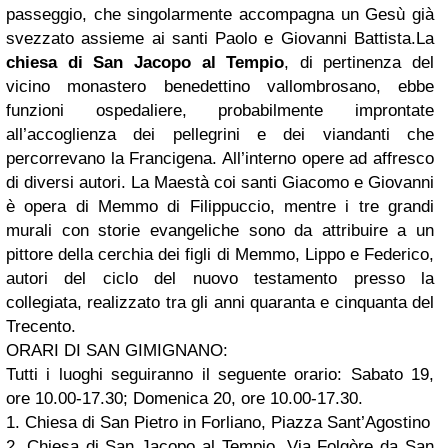
passeggio, che singolarmente accompagna un Gesù già
svezzato assieme ai santi Paolo e Giovanni Battista.La
chiesa di San Jacopo al Tempio
, di pertinenza del
vicino monastero benedettino vallombrosano, ebbe
funzioni ospedaliere, probabilmente improntate
all’accoglienza dei pellegrini e dei viandanti che
percorrevano la Francigena. All’interno opere ad affresco
di diversi autori. La Maestà coi santi Giacomo e Giovanni
è opera di Memmo di Filippuccio, mentre i tre grandi
murali con storie evangeliche sono da attribuire a un
pittore della cerchia dei figli di Memmo, Lippo e Federico,
autori del ciclo del nuovo testamento presso la
collegiata, realizzato tra gli anni quaranta e cinquanta del
Trecento.
ORARI DI SAN GIMIGNANO:
Tutti i luoghi seguiranno il seguente orario: Sabato 19,
ore 10.00-17.30; Domenica 20, ore 10.00-17.30.
1. Chiesa di San Pietro in Forliano, Piazza Sant’Agostino
2. Chiesa di San Jacopo al Tempio, Via Folgòre da San