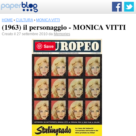
HOME
›
CULTURA
›
MONICA VITTI
(1963) il personaggio - MONICA VITTI
Creato il 27 settembre 2010 da
Memories
Save