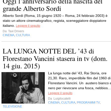
Oggi l’anniversario della nascita del
grande Alberto Sordi
Alberto Sordi (Roma, 15 giugno 1920 – Roma, 24 febbraio 2003) è
stato un attore cinematografico, regista, sceneggiatore doppiatore
italiano.
Leggere il seguito
Da
Taxi Drivers
CINEMA
CULTURA
,
LA LUNGA NOTTE DEL ’43 di
Florestano Vancini stasera in tv (dom.
14 giu. 2015)
La lunga notte del ’43, Rai Storia, ore
21,30. Raro, imperdibile film del 1960 di
Florestano Vancini. Un austero bianco 
nero per rievocare una fosca, nebbios...
Leggere il seguito
Da
Luigilocatelli
CINEMA
CULTURA
PROGRAMMI TV
,
,
,
TELEVISIONE