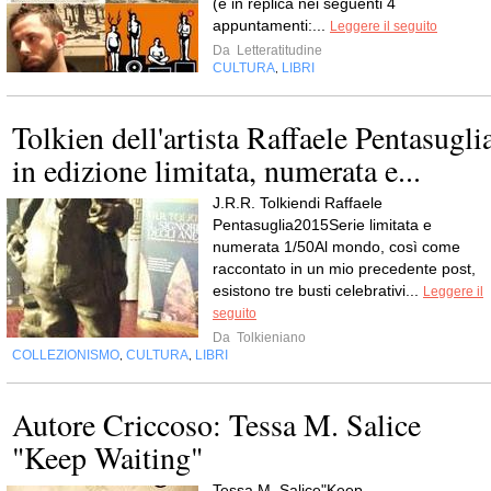
(e in replica nei seguenti 4
appuntamenti:...
Leggere il seguito
Da
Letteratitudine
CULTURA
LIBRI
,
Tolkien dell'artista Raffaele Pentasugli
in edizione limitata, numerata e...
J.R.R. Tolkiendi Raffaele
Pentasuglia2015Serie limitata e
numerata 1/50Al mondo, così come
raccontato in un mio precedente post,
esistono tre busti celebrativi...
Leggere il
seguito
Da
Tolkieniano
COLLEZIONISMO
CULTURA
LIBRI
,
,
Autore Criccoso: Tessa M. Salice
"Keep Waiting"
Tessa M. Salice"Keep