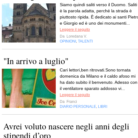
Siamo quindi saliti verso il Duomo. Saliti
è la parola adatta, perché la strada è
piuttosto ripida. È dedicato ai santi Pietr
e Giorgio ed è uno dei monumenti...
Leggere il seguito
Da
Loredana V.
OPINIONI
TALENTI
,
"In arrivo a luglio"
Cari lettori,ben ritrovati.Sono tornata
domenica da Milano e il caldo afoso mi
ha dato subito il benvenuto. Adesso con
il ventilatore sparato addosso vi...
Leggere il seguito
Da
Franci
DIARIO PERSONALE
LIBRI
,
Avrei voluto nascere negli anni degli
stipendi d’oro