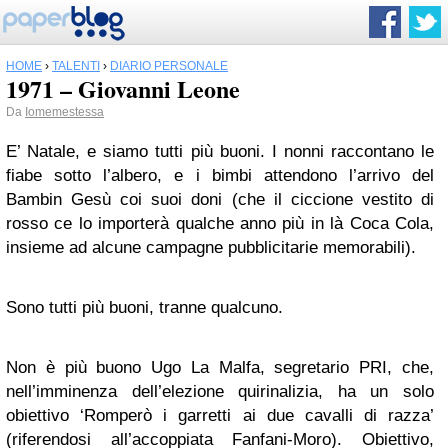
HOME
›
TALENTI
›
DIARIO PERSONALE
1971 – Giovanni Leone
Da
Iomemestessa
E’ Natale, e siamo tutti più buoni. I nonni raccontano le
fiabe sotto l’albero, e i bimbi attendono l’arrivo del
Bambin Gesù coi suoi doni (che il ciccione vestito di
rosso ce lo importerà qualche anno più in là Coca Cola,
insieme ad alcune campagne pubblicitarie memorabili).
Sono tutti più buoni, tranne qualcuno.
Non è più buono Ugo La Malfa, segretario PRI, che,
nell’imminenza dell’elezione quirinalizia, ha un solo
obiettivo ‘Romperò i garretti ai due cavalli di razza’
(riferendosi all’accoppiata Fanfani-Moro). Obiettivo,