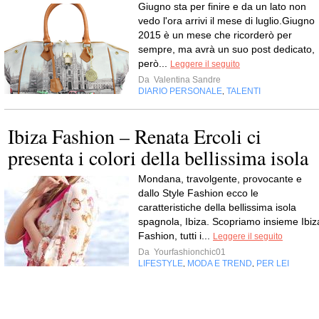
Giugno sta per finire e da un lato non
vedo l'ora arrivi il mese di luglio.Giugno
2015 è un mese che ricorderò per
sempre, ma avrà un suo post dedicato,
però...
Leggere il seguito
Da
Valentina Sandre
DIARIO PERSONALE
TALENTI
,
Ibiza Fashion – Renata Ercoli ci
presenta i colori della bellissima isola
Mondana, travolgente, provocante e
dallo Style Fashion ecco le
caratteristiche della bellissima isola
spagnola, Ibiza. Scopriamo insieme Ibiz
Fashion, tutti i...
Leggere il seguito
Da
Yourfashionchic01
LIFESTYLE
MODA E TREND
PER LEI
,
,