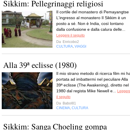
Sikkim: Pellegrinaggi religiosi
Il cortile del monastero di Pemayangtse
L'ingresso al monastero Il Sikkim è un
posto a sé. Non è India, così lontano
dalla confusione e dalla calura delle...
Leggere il seguito
Da
Enricobo2
CULTURA
VIAGGI
,
Alla 39ª eclisse (1980)
Il mio strano metodo di ricerca film mi h
portata ad imbattermi nel peculiare Alla
39ª eclisse (The Awakening), diretto nel
1980 dal regista Mike Newell e...
Legger
il seguito
Da
Babol81
CINEMA
CULTURA
,
Sikkim: Sanga Choeling gompa