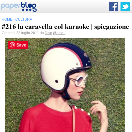
HOME
›
CULTURA
#216 la caravella col karaoke | spiegazione
Creato il 23 luglio 2011 da
Dlso
@dlso_
Save