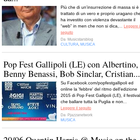
Più che di un’insurrezione di massa si è
trattato di un vero e proprio uragano ch
ha investito con violenza devastante il
“web” in men che non si dica,...
Leggere i
seguito
Da
Musicstarsblog
CULTURA
MUSICA
,
Pop Fest Gallipoli (LE) con Albertino,
Benny Benassi, Bob Sinclar, Cristian...
Su Facebook.com/popfestgallipoli ed
online la 'febbre' del ritmo dell'edizione
2015 di Pop Fest Gallipoli (LE), il festiva
che ballare tutta la Puglia e non...
Leggere il seguito
Da
Pjazzanetwork
MUSICA
20/06 Quentin Harris @ Music on the