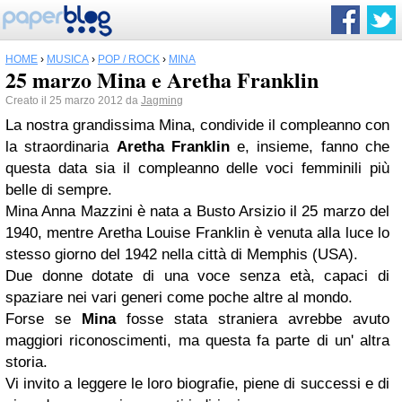
HOME
›
MUSICA
›
POP / ROCK
›
MINA
25 marzo Mina e Aretha Franklin
Creato il 25 marzo 2012 da
Jagming
La nostra grandissima Mina, condivide il compleanno con
la straordinaria
Aretha Franklin
e, insieme, fanno che
questa data sia il compleanno delle voci femminili più
belle di sempre.
Mina Anna Mazzini è nata a Busto Arsizio il 25 marzo del
1940, mentre Aretha Louise Franklin è venuta alla luce lo
stesso giorno del 1942 nella città di Memphis (USA).
Due donne dotate di una voce senza età, capaci di
spaziare nei vari generi come poche altre al mondo.
Forse se
Mina
fosse stata straniera avrebbe avuto
maggiori riconoscimenti, ma questa fa parte di un' altra
storia.
Vi invito a leggere le loro biografie, piene di successi e di