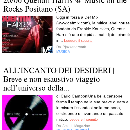
Rocks Positano (SA)
Oggi in forza a Def Mix
(www.defmix.com), la mitica label house
fondata da Frankie Knuckles, Quentin
Harris è uno dei più stimati dj del pianet
in...
Leggere il seguito
Da
Pjazzanetwork
MUSICA
ALL’INCANTO DEI DESIDERI |
Breve e non esaustivo viaggio
nell’universo della...
di Carlo CamboniUna bella canzone
ferma il tempo nella sua breve durata e
lo misura fissandosi nella memoria,
costruendo o inventando un passato
mitico.
Leggere il seguito
Da
Amedit Magazine