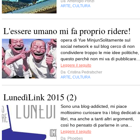
Da
Ambrogio Ponzi
ARTE
CULTURA
,
L'essere umano mi fa proprio ridere!
opera di Yue MinjunSolitamente sul
social network e sul blog cerco di non
condividere troppo le mie idee politiche,
questo perchè non mi va di pubblicare...
Leggere il seguito
Da
Cristina Pedratscher
ARTE
CULTURA
,
LunedìLink 2015 (2)
Sono una blog-addicted, mi piace
moltissimo curiosare tra i blog dedicati a
libri, ma anche a tanti altri argomenti,
così ho pensato di parlarne in una...
Leggere il seguito
Da
Phoebes