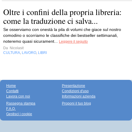
Oltre i confini della propria libreria:
come la traduzione ci salva...
Se osserviamo con onestà la pila di volumi che giace sul nostro
comodino o scorriamo le classifiche dei bestseller settimanali,
noteremo quasi sicurament...
Leggere il seguito
Da
Nicolasit
CULTURA
LAVORO
LIBRI
,
,
Home
Presentazione
Contatti
Condizioni d'uso
Lavora con noi
Informazioni azienda
Rassegna stampa
Proponi il tuo blog
F.A.Q.
Gestisci i cookie