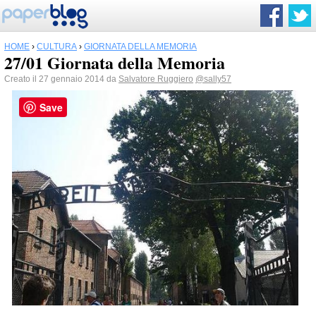
HOME
›
CULTURA
›
GIORNATA DELLA MEMORIA
27/01 Giornata della Memoria
Creato il 27 gennaio 2014 da
Salvatore Ruggiero
@sally57
Save