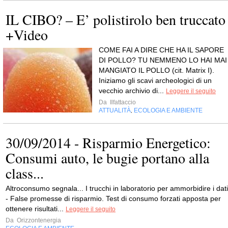
IL CIBO? – E’ polistirolo ben truccato
+Video
COME FAI A DIRE CHE HA IL SAPORE
DI POLLO? TU NEMMENO LO HAI MAI
MANGIATO IL POLLO (cit. Matrix I).
Iniziamo gli scavi archeologici di un
vecchio archivio di...
Leggere il seguito
Da
Ilfattaccio
ATTUALITÀ
ECOLOGIA E AMBIENTE
,
30/09/2014 - Risparmio Energetico:
Consumi auto, le bugie portano alla
class...
Altroconsumo segnala... I trucchi in laboratorio per ammorbidire i dati
- False promesse di risparmio. Test di consumo forzati apposta per
ottenere risultati...
Leggere il seguito
Da
Orizzontenergia