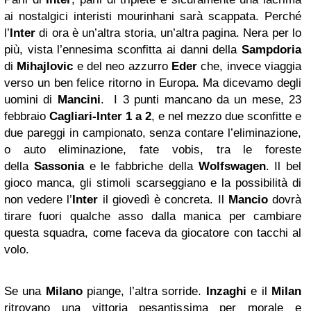
ai nostalgici interisti mourinhani sarà scappata. Perché
l’
Inter
di ora è un’altra storia, un’altra pagina. Nera per lo
più, vista l’ennesima sconfitta ai danni della
Sampdoria
di
Mihajlovic
e del neo azzurro
Eder
che, invece viaggia
verso un ben felice ritorno in Europa. Ma dicevamo degli
uomini di
Mancini
. I 3 punti mancano da un mese, 23
febbraio
Cagliari-Inter 1 a 2
, e nel mezzo due sconfitte e
due pareggi in campionato, senza contare l’eliminazione,
o auto eliminazione, fate vobis, tra le foreste
della
Sassonia
e le fabbriche della
Wolfswagen
. Il bel
gioco manca, gli stimoli scarseggiano e la possibilità di
non vedere l’
Inter
il giovedì è concreta. Il
Mancio
dovrà
tirare fuori qualche asso dalla manica per cambiare
questa squadra, come faceva da giocatore con tacchi al
volo.
Se una
Milano
piange, l’altra sorride.
Inzaghi
e il
Milan
ritrovano una vittoria pesantissima per morale e