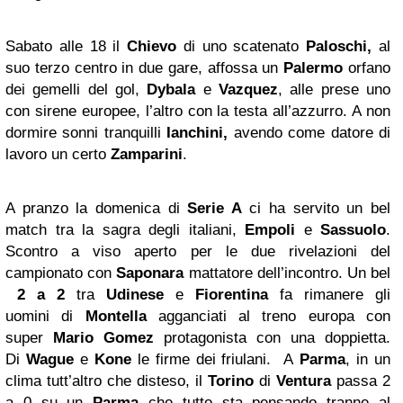
Sabato alle 18 il
Chievo
di uno scatenato
Paloschi,
al
suo terzo centro in due gare, affossa un
Palermo
orfano
dei gemelli del gol,
Dybala
e
Vazquez
, alle prese uno
con sirene europee, l’altro con la testa all’azzurro. A non
dormire sonni tranquilli
Ianchini,
avendo come datore di
lavoro un certo
Zamparini
.
A pranzo la domenica di
Serie A
ci ha servito un bel
match tra la sagra degli italiani,
Empoli
e
Sassuolo
.
Scontro a viso aperto per le due rivelazioni del
campionato con
Saponara
mattatore dell’incontro. Un bel
2 a 2
tra
Udinese
e
Fiorentina
fa rimanere gli
uomini di
Montella
agganciati al treno europa con
super
Mario Gomez
protagonista con una doppietta.
Di
Wague
e
Kone
le firme dei friulani. A
Parma
, in un
clima tutt’altro che disteso, il
Torino
di
Ventura
passa 2
a 0 su un
Parma
che tutto sta pensando tranne al