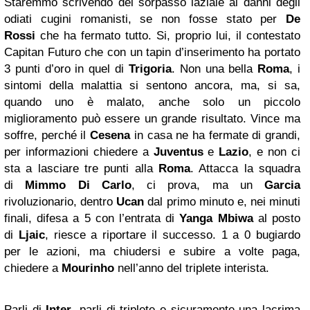
Staremmo scrivendo del sorpasso laziale ai danni degli
odiati cugini romanisti, se non fosse stato per
De
Rossi
che ha fermato tutto. Si, proprio lui, il contestato
Capitan Futuro che con un tapin d’inserimento ha portato
3 punti d’oro in quel di
Trigoria
. Non una bella
Roma
, i
sintomi della malattia si sentono ancora, ma, si sa,
quando uno è malato, anche solo un piccolo
miglioramento può essere un grande risultato. Vince ma
soffre, perché il
Cesena
in casa ne ha fermate di grandi,
per informazioni chiedere a
Juventus
e
Lazio
, e non ci
sta a lasciare tre punti alla
Roma
. Attacca la squadra
di
Mimmo Di Carlo
, ci prova, ma un
Garcia
rivoluzionario, dentro
Ucan
dal primo minuto e, nei minuti
finali, difesa a 5 con l’entrata di
Yanga Mbiwa
al posto
di
Ljaic
, riesce a riportare il successo. 1 a 0 bugiardo
per le azioni, ma chiudersi e subire a volte paga,
chiedere a
Mourinho
nell’anno del triplete interista.
Parli di
Inter
, parli di triplete e sicuramente una lacrima