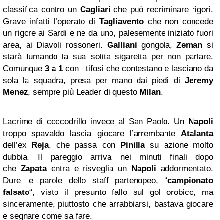
classifica contro un
Cagliari
che può recriminare rigori.
Grave infatti l’operato di
Tagliavento
che non concede
un rigore ai Sardi e ne da uno, palesemente iniziato fuori
area, ai Diavoli rossoneri.
Galliani
gongola,
Zeman
si
starà fumando la sua solita sigaretta per non parlare.
Comunque
3 a 1
con i tifosi che contestano e lasciano da
sola la squadra, presa per mano dai piedi di
Jeremy
Menez
, sempre più Leader di questo
Milan
.
Lacrime di coccodrillo invece al San Paolo. Un
Napoli
troppo spavaldo lascia giocare l’arrembante
Atalanta
dell’ex
Reja
, che passa con
Pinilla
su azione molto
dubbia. Il pareggio arriva nei minuti finali dopo
che
Zapata
entra e risveglia un
Napoli
addormentato.
Dure le parole dello staff partenopeo, “
campionato
falsato
“, visto il presunto fallo sul gol orobico, ma
sinceramente, piuttosto che arrabbiarsi, bastava giocare
e segnare come sa fare.