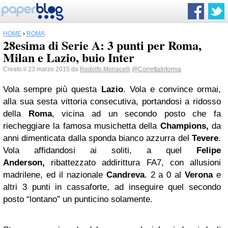
HOME
›
ROMA
28esima di Serie A: 3 punti per Roma,
Milan e Lazio, buio Inter
Creato il 23 marzo 2015 da
Rodolfo Monacelli
@CorrettaInforma
Vola sempre più questa
Lazio
. Vola e convince ormai,
alla sua sesta vittoria consecutiva, portandosi a ridosso
della
Roma
, vicina ad un secondo posto che fa
riecheggiare la famosa musichetta della
Ch
ampions,
da
anni dimenticata dalla sponda bianco azzurra del
Tevere
.
Vola affidandosi ai soliti, a quel
Felipe
Anderson,
ribattezzato addirittura FA7, con allusioni
madrilene, ed il nazionale
Candreva
. 2 a 0 al
Verona
e
altri 3 punti in cassaforte, ad inseguire quel secondo
posto “lontano” un punticino solamente.