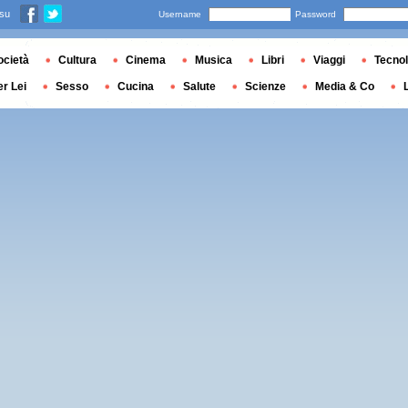
 su
Username
Password
ocietà
Cultura
Cinema
Musica
Libri
Viaggi
Tecnol
er Lei
Sesso
Cucina
Salute
Scienze
Media & Co