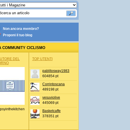
Non ancora membro?
Proponi il tuo blog
A COMMUNITY CICLISMO
AUTORE DEL
TOP UTENTI
ORNO
pablitosway1983
604854 pt
Corrintoscana
489198 pt
vesuviolive
445069 pt
psyinthekitchen
Basketcaffe
378351 pt