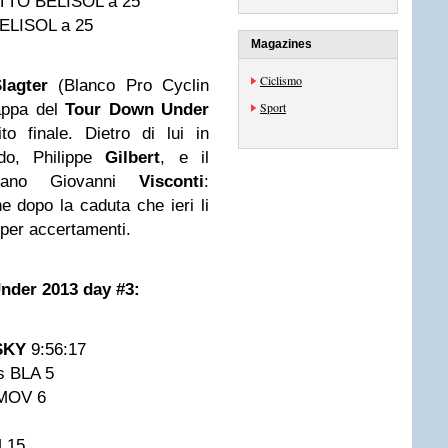
TTO BELISOL a 25
ELISOL a 25
Magazines
Ciclismo
lagter
(Blanco Pro Cyclin
Sport
tappa del
Tour Down Under
o finale. Dietro di lui in
do, Philippe
Gilbert
, e il
aliano Giovanni
Visconti
:
e dopo la caduta che ieri li
 per accertamenti.
nder 2013 day #3:
SKY
9:56:17
s BLA 5
MOV 6
M 15