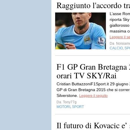
Raggiunto l'accordo t
L’asse Rom
riporta Sky
giallorosso
massima co
Leggere il s
Da
Noisiam
CALCIO
SP
,
F1 GP Gran Bretagna 
orari TV SKY/Rai
Cristian ButtazzoniF1Sport.it 29 giugno
GP di Gran Bretagna 2015 che si correrà 
Silverstone.
Leggere il seguito
Da
Tony77g
MOTORI
SPORT
,
Il futuro di Kovacic e’