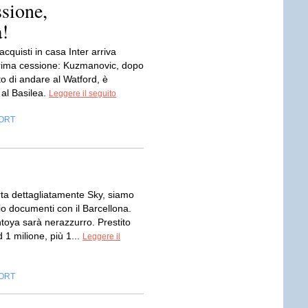
sione,
!
acquisti in casa Inter arriva
rima cessione: Kuzmanovic, dopo
ato di andare al Watford, è
 al Basilea.
Leggere il seguito
ORT
ta dettagliatamente Sky, siamo
io documenti con il Barcellona.
toya sarà nerazzurro. Prestito
 1 milione, più 1...
Leggere il
ORT