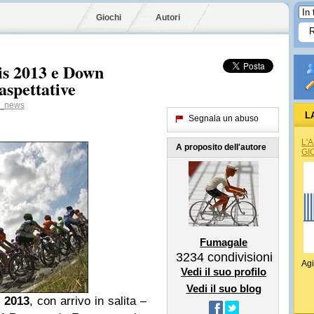
Giochi
Autori
is 2013 e Down
aspettative
o_news
L
Segnala un abuso
L'
A proposito dell'autore
GI
Fumagale
3234
condivisioni
Agi
Vedi il suo profilo
Vedi il suo blog
 2013
, con arrivo in salita –