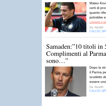
Mateo Kova
certi di pr
quanto rife
potrebbe es
Leggere il s
Da
Alex80
CALCIO
SP
,
Samaden:”10 titoli in 
Complimenti al Parma,
sono…”
Dopo la str
il Parma pe
scudetto d
essere uno
Da
Alex80
CALCIO
SP
,