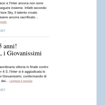
cic e l’Inter ancora non sono
oseguire insieme. Infatti secondo
risce Sky, il talento croato
sere ancora sacrificato...
eguito
ORT
5 anni!
 i Giovanissimi
aordinaria vittoria in finale contro
r 4-3, l’Inter si è aggiudicata lo
ei Giovanissimi, confermando di
 dei...
Leggere il seguito
ORT