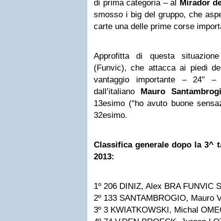
di prima categoria – al
Mirador de
smosso i big del gruppo, che aspe
carte una delle prime corse importa
Approfitta di questa situazion
(Funvic), che attacca ai piedi de
vantaggio importante – 24″ – 
dall’italiano
Mauro Santambrog
13esimo (“ho avuto buone sensazio
32esimo.
Classifica generale dopo la 3^ 
2013:
1º 206 DINIZ, Alex BRA FUNVIC 
2º 133 SANTAMBROGIO, Mauro VI
3º 3 KWIATKOWSKI, Michal OM