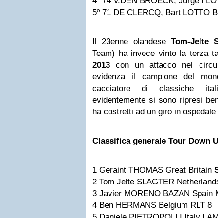
4º 74 V.DEN BROECK, Jurgen LO
5º 71 DE CLERCQ, Bart LOTTO B
Il 23enne olandese
Tom-Jelte S
Team) ha invece vinto la terza 
2013
con un attacco nel circuit
evidenza il campione del mon
cacciatore di classiche it
evidentemente si sono ripresi ben
ha costretti ad un giro in ospedale
Classifica generale Tour Down U
1 Geraint THOMAS Great Britain
2 Tom Jelte SLAGTER Netherland
3 Javier MORENO BAZAN Spain 
4 Ben HERMANS Belgium RLT 8
5 Daniele PIETROPOLLI Italy LA