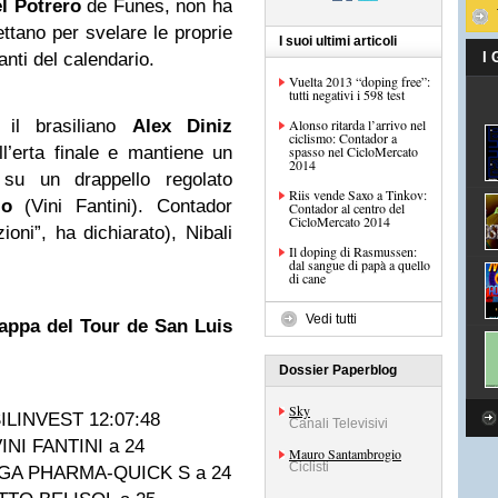
l Potrero
de Funes, non ha
ttano per svelare le proprie
I suoi ultimi articoli
nti del calendario.
I
Vuelta 2013 “doping free”:
tutti negativi i 598 test
e il brasiliano
Alex Diniz
Alonso ritarda l’arrivo nel
ciclismo: Contador a
ll’erta finale e mantiene un
spasso nel CicloMercato
2014
su un drappello regolato
Riis vende Saxo a Tinkov:
io
(Vini Fantini). Contador
Contador al centro del
CicloMercato 2014
ni”, ha dichiarato), Nibali
Il doping di Rasmussen:
dal sangue di papà a quello
di cane
Vedi tutti
tappa del Tour de San Luis
Dossier Paperblog
Sky
SILINVEST 12:07:48
Canali Televisivi
NI FANTINI a 24
Mauro Santambrogio
Ciclisti
EGA PHARMA-QUICK S a 24