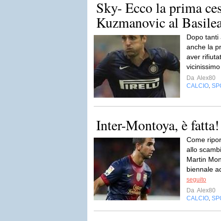
Sky- Ecco la prima ces
Kuzmanovic al Basilea
Dopo tanti 
anche la p
aver rifiut
vicinissimo
Da
Alex80
CALCIO
SP
,
Inter-Montoya, è fatta!
Come ripor
allo scamb
Martin Mon
biennale ad
seguito
Da
Alex80
CALCIO
SP
,