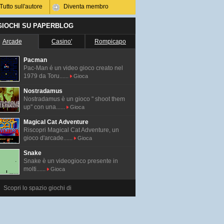
Tutto sull'autore
Diventa membro
 GIOCHI SU PAPERBLOG
Arcade
Casino'
Rompicapo
Pacman
Pac-Man é un video gioco creato nel
1979 da Toru......
Gioca
Nostradamus
Nostradamus è un gioco " shoot them
up" con una......
Gioca
Magical Cat Adventure
Riscopri Magical Cat Adventure, un
gioco d'arcade......
Gioca
Snake
Snake è un videogioco presente in
molti......
Gioca
Scopri lo spazio giochi di