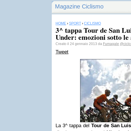
Magazine Ciclismo
HOME
›
SPORT
›
CICLISMO
3^ tappa Tour de San Lu
Under: emozioni sotto le 
Creato il 24 gennaio 2013 da
Fumagale
@cicl
Tweet
La 3^ tappa del
Tour de San Luis