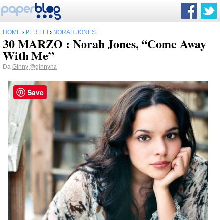
HOME
›
PER LEI
›
NORAH JONES
30 MARZO : Norah Jones, “Come Away
With Me”
Da
Ginny
@ginnyna
Save