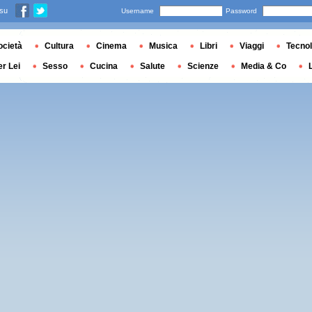
 su
Username
Password
ocietà
Cultura
Cinema
Musica
Libri
Viaggi
Tecnol
er Lei
Sesso
Cucina
Salute
Scienze
Media & Co