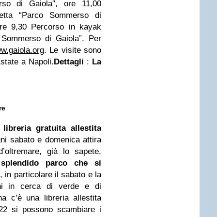
so di Gaiola”, ore 11,00
otetta “Parco Sommerso di
ore 9,30 Percorso in kayak
o Sommerso di Gaiola”. Per
w.gaiola.org
. Le visite sono
tate a Napoli.
Dettagli
:
La
re
a
libreria gratuita allestita
i sabato e domenica attira
d’oltremare, già lo sapete,
splendido parco che si
 in particolare il sabato e la
ini in cerca di verde e di
na c’è una libreria allestita
 22 si possono scambiare i