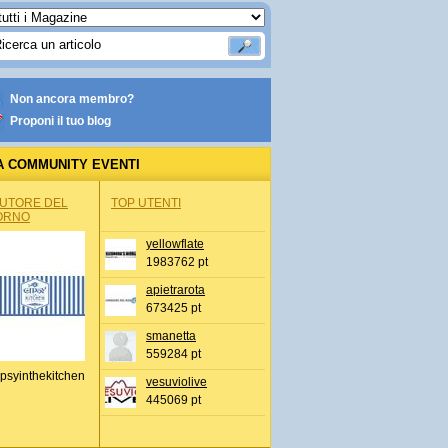
Non ancora membro?
Proponi il tuo blog
A COMMUNITY EVENTI
AUTORE DEL
TOP UTENTI
ORNO
yellowflate
1983762 pt
apietrarota
673425 pt
smanetta
559284 pt
psyinthekitchen
vesuviolive
445069 pt