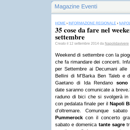
Magazine Eventi
HOME
›
INFORMAZIONE REGIONALE
›
NAPOL
35 cose da fare nel weeke
settembre
Creato il 12 settembre 2014 da
Napolidavivere
Weekend di settembre con la piogg
che fa rimandare dei concerti. Infatt
per Settembre ai Decumani alle 
Bellini di M’Barka Ben Taleb e 
Gaetano di Ida Rendano
sono 
date saranno comunicate a breve.
raduno di bici che si svolgerà in
con pedalata finale per il
Napoli
Bi
d’oltremare. Comunque sabato
Pummerock
con il concerto gra
sabato e domenica
tante sagre
tr