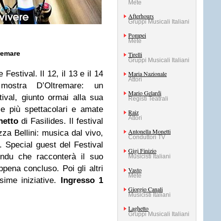
Mete
Afterhours
Gruppi Musicali Italiani
Pompei
Mete
tremare
Tirelli
Gruppi Musicali Italiani
Festival. Il 12, il 13 e il 14
Maria Nazionale
Attori
mostra D’Oltremare: un
Mario Gelardi
tival, giunto ormai alla sua
Registi Teatrali
le più spettacolari e amate
Raiz
Attori
hetto
di Fasilides. Il festival
Antonella Monetti
za Bellini: musica dal vivo,
Conduttori TV
. Special guest del Festival
Gigi Finizio
ndu che racconterà il suo
Musicisti Italiani
ppena concluso. Poi gli altri
Vasto
Mete
ssime iniziative.
Ingresso 1
Giorgio Canali
Musicisti Italiani
Laghetto
Gruppi Musicali Italiani