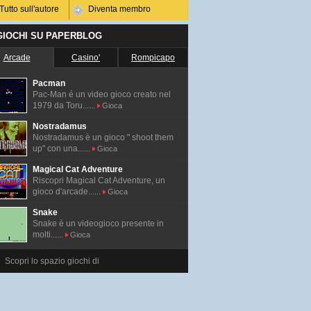
Tutto sull'autore
Diventa membro
 GIOCHI SU PAPERBLOG
Arcade
Casino'
Rompicapo
Pacman
Pac-Man é un video gioco creato nel
1979 da Toru......
Gioca
Nostradamus
Nostradamus è un gioco " shoot them
up" con una......
Gioca
Magical Cat Adventure
Riscopri Magical Cat Adventure, un
gioco d'arcade......
Gioca
Snake
Snake è un videogioco presente in
molti......
Gioca
Scopri lo spazio giochi di