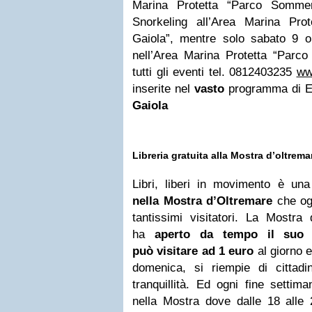
Marina Protetta “Parco Sommer
Snorkeling all’Area Marina Pr
Gaiola”, mentre solo sabato 9 
nell’Area Marina Protetta “Parc
tutti gli eventi tel. 0812403235
ww
inserite nel
vasto
programma di Es
Gaiola
Libreria gratuita alla Mostra d’oltrema
Libri, liberi in movimento è un
nella Mostra d’Oltremare
che ogn
tantissimi visitatori. La Mostra 
ha
aperto da tempo il suo 
può visitare ad 1 euro
al giorno e,
domenica, si riempie di cittad
tranquillità. Ed ogni fine settima
nella Mostra dove dalle 18 alle