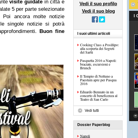
ante
visite guidate
in città e
Vedi il suo profilo
alate 5 per parte selezionate
Vedi il suo blog
. Poi ancora molte notizie
I
e singole notizie si potrà
i approfondimenti.
Buon fine
I suoi ultimi articoli
Cooking Class a Posillipo:
alla scoperta dei Segreti
del Sartù
Pasquetta 2016 a Napoli:
braciate, escursioni e
Brunch
Il Tempio di Nettuno a
Paestum apre per Pasqua
2016
Eduardo Bennato in un
concerto di beneficenza al
Teatro di San Carlo
Vedi tutti
Dossier Paperblog
Napoli