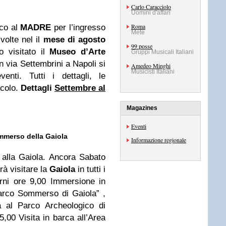
Carlo Caracciolo
Uomini d'affari
Roma
ico al
MADRE
per l’ingresso
Mete
svolte nel il
mese di agosto
99 posse
 visitato il
Museo d’Arte
Gruppi Musicali Italiani
n via Settembrini a Napoli si
Amedeo Minghi
Musicisti Italiani
nti. Tutti i dettagli, le
icolo.
Dettagli
Settembre al
Magazines
Eventi
ommerso della Gaiola
Informazione regionale
 alla Gaiola. Ancora Sabato
à visitare la
Gaiola
in tutti i
orni ore 9,00 Immersione in
arco Sommerso di Gaiola” ,
a al Parco Archeologico di
5,00 Visita in barca all’Area