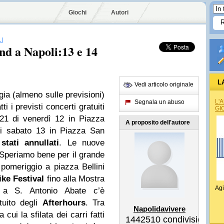
Giochi
Autori
I
nd a Napoli:13 e 14
L
Vedi articolo originale
ia (almeno sulle previsioni)
L'
Segnala un abuso
i i previsti concerti gratuiti
GI
21 di venerdì 12 in Piazza
A proposito dell'autore
di sabato 13 in Piazza San
stati annullati
. Le nuove
Speriamo bene per il grande
 pomeriggio a piazza Bellini
ke Festival
fino alla Mostra
Agi
 a S. Antonio Abate c’è
tuito degli
Afterhours
. Tra
Napolidavivere
a cui la sfilata dei carri fatti
1442510
condivisioni