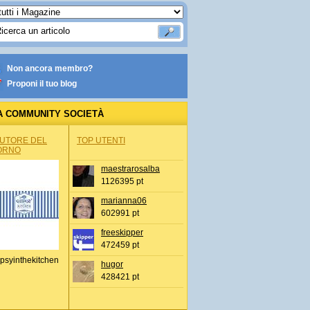
Non ancora membro?
Proponi il tuo blog
A COMMUNITY SOCIETÀ
AUTORE DEL
TOP UTENTI
ORNO
maestrarosalba
1126395 pt
marianna06
602991 pt
freeskipper
472459 pt
psyinthekitchen
hugor
428421 pt