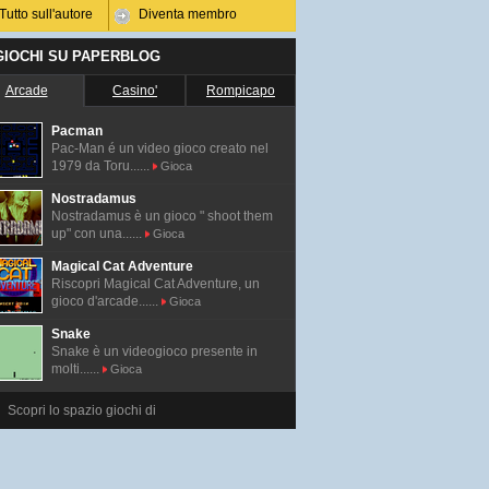
Tutto sull'autore
Diventa membro
 GIOCHI SU PAPERBLOG
Arcade
Casino'
Rompicapo
Pacman
Pac-Man é un video gioco creato nel
1979 da Toru......
Gioca
Nostradamus
Nostradamus è un gioco " shoot them
up" con una......
Gioca
Magical Cat Adventure
Riscopri Magical Cat Adventure, un
gioco d'arcade......
Gioca
Snake
Snake è un videogioco presente in
molti......
Gioca
Scopri lo spazio giochi di