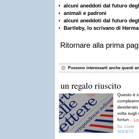
alcuni aneddoti dal futuro degli
animali e padroni
alcuni aneddoti dal futuro degli
Bartleby, lo scrivano di Herma
Ritornare alla prima pag
Possono interessarti anche questi art
un regalo riuscito
Questo è st
compleanno
desiderato 
volta sugli 
fortun...
Leg
Da
Clode
SOCIETÀ