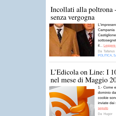
Incollati alla poltrona 
senza vergogna
L'impresent
Campania co
Castiglione
sottosegret
il...
Leggere 
Da
Tafanus
POLITICA
S
,
L’Edicola on Line: I 10 
nel mese di Maggio 2
1.- Come el
dominio dai
cookie sono
inviate dai
seguito
Da
Hugor