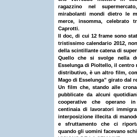
ragazzino nel supermercat
mirabolanti mondi dietro le m
merce, insomma, celebrato tr
Caprotti.
Il doc, di cui 12 frame sono stati
tristissimo calendario 2012, non
della scintillante catena di supe
Quello che si svolge nella d
Esselunga di Pioltello, il centro
distributivo, è un altro film, c
Mago di Esselunga” girato dal r
Un film che, stando alle cron
pubblicate da alcuni quotidian
cooperative che operano in
centinaia di lavoratori immigr
interposizione illecita di manod
e sfruttamento che ci riport
quando gli uomini facevano schia