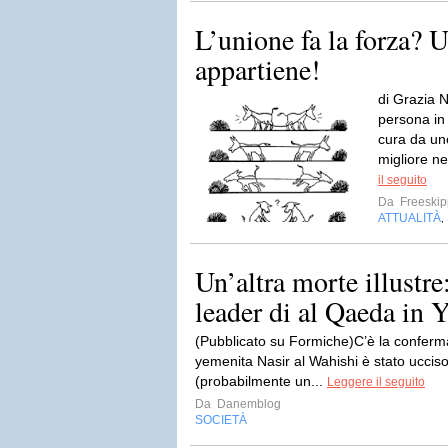
L’unione fa la forza? U
appartiene!
di Grazia N
persona in
cura da uno 
migliore n
il seguito
Da
Freeskip
ATTUALITÀ
,
Un’altra morte illustre:
leader di al Qaeda in
(Pubblicato su Formiche)C’è la conferma 
yemenita Nasir al Wahishi è stato ucci
(probabilmente un...
Leggere il seguito
Da
Danemblog
SOCIETÀ