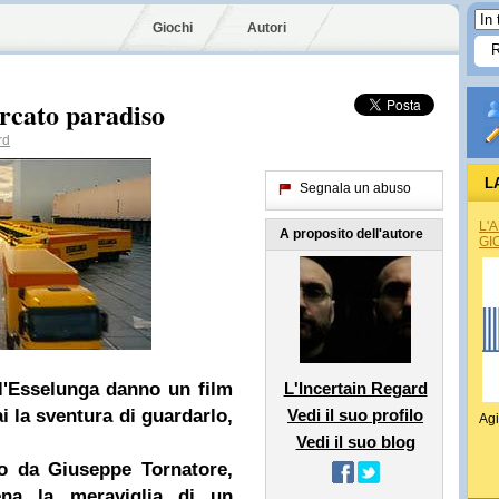
Giochi
Autori
rcato paradiso
rd
L
Segnala un abuso
L'
A proposito dell'autore
GI
ll'Esselunga danno un film
L'Incertain Regard
ai la sventura di guardarlo,
Vedi il suo profilo
Agi
Vedi il suo blog
o da Giuseppe Tornatore,
na la meraviglia di un