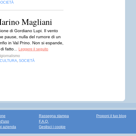
SOCIETÀ
Marino Magliani
ione di Gordiano Lupi. Il vento
ue pause, nulla del rumore di un
nfio in Val Prino. Non si espande,
di fatto...
Leggere il seguito
giornalismo
CULTURA
SOCIETÀ
,
one
Rassegna stampa
Proponi il tuo blog
 d'uso
F.A.Q.
ni azienda
Gestisci i cookie