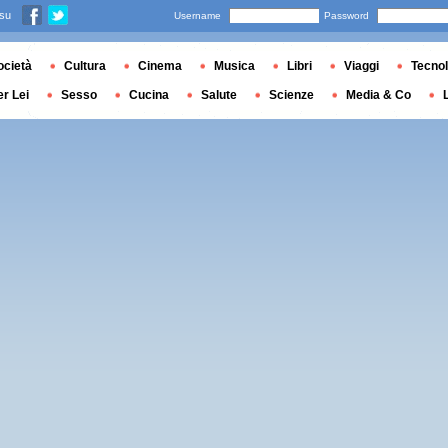
 su
Username
Password
ocietà
Cultura
Cinema
Musica
Libri
Viaggi
Tecnol
er Lei
Sesso
Cucina
Salute
Scienze
Media & Co