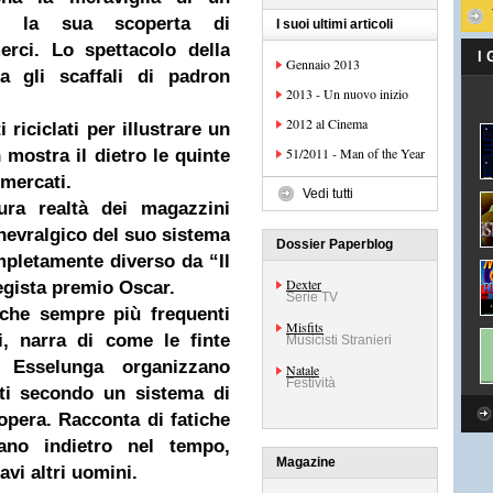
o, la sua scoperta di
I suoi ultimi articoli
erci. Lo spettacolo della
I
Gennaio 2013
a gli scaffali di padron
2013 - Un nuovo inizio
2012 al Cinema
 riciclati per illustrare un
51/2011 - Man of the Year
 mostra il dietro le quinte
rmercati.
Vedi tutti
ura realtà dei magazzini
 nevralgico del suo sistema
Dossier Paperblog
ompletamente diverso da “Il
Dexter
egista premio Oscar.
Serie TV
ache sempre più frequenti
Misfits
i, narra di come le finte
Musicisti Stranieri
 Esselunga organizzano
Natale
Festività
ati secondo un sistema di
opera. Racconta di fatiche
ano indietro nel tempo,
Magazine
vi altri uomini.