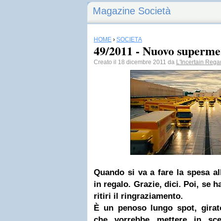
Magazine Società
HOME
›
SOCIETÀ
49/2011 - Nuovo superme
Creato il 18 dicembre 2011 da
L'Incertain Rega
Quando si va a fare la spesa a
in regalo. Grazie, dici. Poi, se h
ritiri il ringraziamento.
È un penoso lungo spot, girat
che vorrebbe mettere in sce