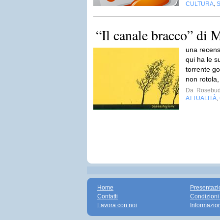
CULTURA
,
“Il canale bracco” di 
una recens
qui ha le s
torrente go
non rotola, 
Da
Rosebud
ATTUALITÀ
,
Home
Presentazi
Contatti
Condizioni
Lavora con noi
Informazio