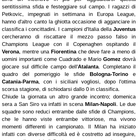
sentitissima sfida e festeggiare sul campo. I ragazzi di
Petkovic, impegnati in settimana in Europa League,
hanno d'altro canto la ghiotta occasione di agganciare in
classifica i concittadini. I campioni d'Italia della
Juventus
cercheranno di riscattare il mezzo passo falso in
Champions League con il Copenaghen ospitando il
Verona
, mentre una
Fiorentina
che deve fare a meno di
uomini importanti come Cuadrado e Mario
Gomez
dovrà
giocare sul difficile campo dell'
Atalanta
. Completano il
quadro del pomeriggio le sfide
Bologna-Torino
e
Catania-Parma
, con i siciliani vogliosi, dopo l'ottima
scorsa stagione, di schiodarsi dallo 0 in classifica.
Chiude la giornata un altro grande incontro; domenica
sera a San Siro va infatti in scena
Milan-Napoli
. Le due
squadre sono reduci entrambe dalle sfide di Champions,
che le hanno viste entrambe vittoriose, ma vivono
momenti differenti in campionato. Il Milan ha iniziato
infatti con diverse difficoltà ed è costretto ad inseguire,