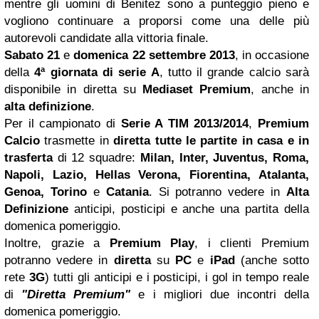
mentre gli uomini di Benitez sono a punteggio pieno e
vogliono continuare a proporsi come una delle più
autorevoli candidate alla vittoria finale.
Sabato 21
e
domenica 22 settembre 2013
, in occasione
della
4ª giornata di serie A
, tutto il grande calcio sarà
disponibile in diretta su
Mediaset
Premium
, anche in
alta definizione
.
Per il campionato di
Serie A TIM 2013/2014
,
Premium
Calcio
trasmette in
diretta tutte le partite in casa e in
trasferta
di 12 squadre:
Milan, Inter, Juventus, Roma,
Napoli, Lazio, Hellas Verona, Fiorentina, Atalanta,
Genoa,
Torino
e
Catania
. Si potranno vedere in
Alta
Definizione
anticipi, posticipi e anche una partita della
domenica pomeriggio.
Inoltre, grazie a
Premium Play
, i clienti Premium
potranno vedere in
diretta
su
PC
e
iPad
(anche sotto
rete
3G
) tutti gli anticipi e i posticipi, i gol in tempo reale
di
"Diretta Premium"
e i migliori due incontri della
domenica pomeriggio.