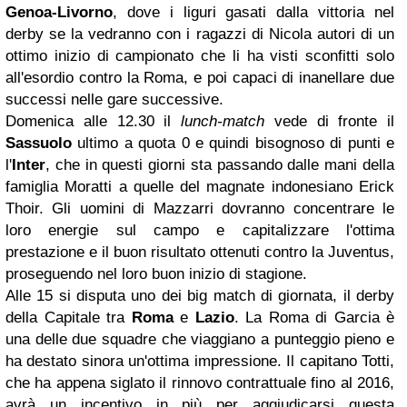
Genoa-Livorno
, dove i liguri gasati dalla vittoria nel
derby se la vedranno con i ragazzi di Nicola autori di un
ottimo inizio di campionato che li ha visti sconfitti solo
all'esordio contro la Roma, e poi capaci di inanellare due
successi nelle gare successive.
Domenica alle 12.30 il
lunch-match
vede di fronte il
Sassuolo
ultimo a quota 0 e quindi bisognoso di punti e
l'
Inter
, che in questi giorni sta passando dalle mani della
famiglia Moratti a quelle del magnate indonesiano Erick
Thoir. Gli uomini di Mazzarri dovranno concentrare le
loro energie sul campo e capitalizzare l'ottima
prestazione e il buon risultato ottenuti contro la Juventus,
proseguendo nel loro buon inizio di stagione.
Alle 15 si disputa uno dei big match di giornata, il derby
della Capitale tra
Roma
e
Lazio
. La Roma di Garcia è
una delle due squadre che viaggiano a punteggio pieno e
ha destato sinora un'ottima impressione. Il capitano Totti,
che ha appena siglato il rinnovo contrattuale fino al 2016,
avrà un incentivo in più per aggiudicarsi questa