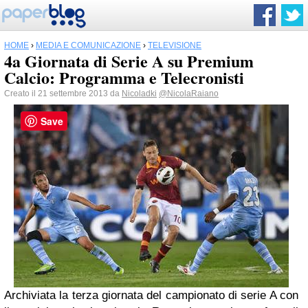
HOME
›
MEDIA E COMUNICAZIONE
›
TELEVISIONE
4a Giornata di Serie A su Premium
Calcio: Programma e Telecronisti
Creato il 21 settembre 2013 da
Nicoladki
@NicolaRaiano
Save
Archiviata la terza giornata del campionato di serie A con