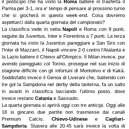
il posticipo che ha visto la
Roma
battere in trasferta il
Parma per 3-1, ora e' tempo di pensare al prossimo turno
che si giocherà in questo week-end. Cosa dovremo
aspettarci dalla quarta giornata del campionato?
La classifica vede in vetta
Napoli
e Roma con 9 punti,
seguite da Juventus, Inter e Fiorentina a 7 punti. La terza
giornata ha visto la Juventus pareggiare a San Siro con
l'Inter di Mazzarri, il Napoli vincere 2-0 contro l'Atalanta e
la Lazio battere il Chievo all'Olimpico. Il Milan invece, pur
avendo pareggiato col Torino, prosegue nel suo inizio di
stagione difficile con gli infortuni di Montolivo e di Kakà.
Soddisfatto invece il Genoa di Liverani che, battendo con
tre gol la Sampdoria nel derby della lanterna, fa un salto
in avanti in classifica lasciando l'ultimo posto, dove
invece restano
Catania
e Sassuolo.
La quarta giornata si aprirà oggi con tre anticipi. Oggi alle
18 si giocano due partite non trasmesse dai canali
Premium Calcio,
Chievo-Udinese
e
Cagliari-
Sampdoria
. Stasera alle 20.45 sarà invece la volta di