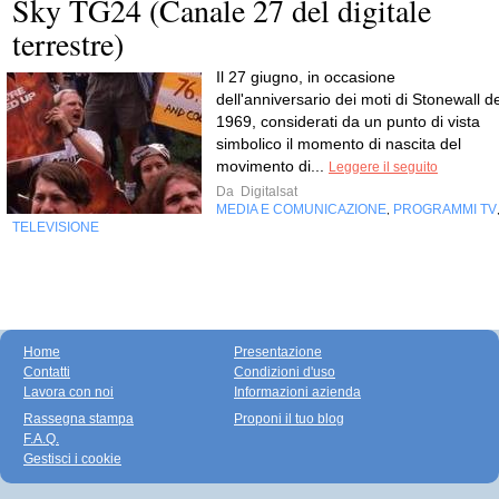
Sky TG24 (Canale 27 del digitale
terrestre)
Il 27 giugno, in occasione
dell'anniversario dei moti di Stonewall de
1969, considerati da un punto di vista
simbolico il momento di nascita del
movimento di...
Leggere il seguito
Da
Digitalsat
MEDIA E COMUNICAZIONE
PROGRAMMI TV
,
TELEVISIONE
Home
Presentazione
Contatti
Condizioni d'uso
Lavora con noi
Informazioni azienda
Rassegna stampa
Proponi il tuo blog
F.A.Q.
Gestisci i cookie