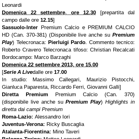
Leonardi
Domenica 22 settembre, ore 12.30
[prepartita dal
campo dalle ore
12.15
]
Sassuolo-Inter
Premium Calcio e PREMIUM CALCIO
HD (Can. 370-381) (Disponibile live anche su
Premium
Play
) Telecronaca:
Pierluigi Pardo
. Commento tecnico:
Roberto Cravero Telecronaca tifoso: Christian Recalcati
Bordocampo: Marco Barzaghi
Domenica 22 settembre 2013, ore 15.00
[
Serie A Live
dalle ore
17.00
In studio: Massimo Callegari, Maurizio Pistocchi,
Gianluca Paparesta, Riccardo Ferri, Giovanni Galli]
Diretta Premium
Premium Calcio (Can. 370)
(disponibile live anche su
Premium Play
)
Highlights in
diretta dai campi Premium
Roma-Lazio:
Alessandro Iori
Juventus-Verona:
Ricky Buscaglia
Atalanta-Fiorentina:
Mino Taveri