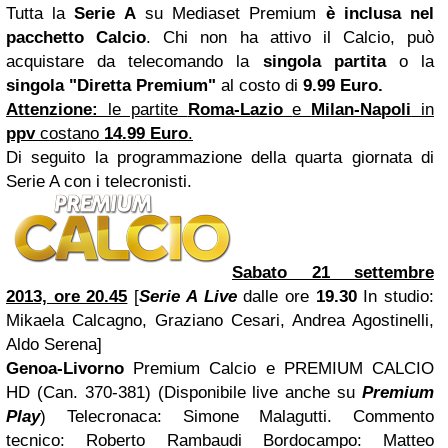
Tutta la
Serie A
su Mediaset Premium
è inclusa nel
pacchetto Calcio
. Chi non ha attivo il Calcio, può
acquistare da telecomando la
singola partita
o la
singola
"Diretta Premium"
al costo di
9.99 Euro.
Attenzione:
le partite
Roma-Lazio
e
Milan-Napoli
in
ppv
costano
14.99 Euro
.
Di seguito la programmazione della quarta giornata di
Serie A con i telecronisti.
Sabato 21 settembre
2013, ore 20.45
[
Serie A Live
dalle ore
19.30
In studio:
Mikaela Calcagno, Graziano Cesari, Andrea Agostinelli,
Aldo Serena]
Genoa-Livorno
Premium Calcio e PREMIUM CALCIO
HD (Can. 370-381) (Disponibile live anche su
Premium
Play
) Telecronaca: Simone Malagutti. Commento
tecnico: Roberto Rambaudi Bordocampo: Matteo