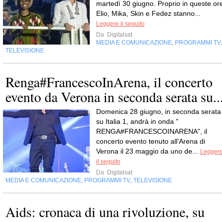
martedì 30 giugno. Proprio in queste or
Elio, Mika, Skin e Fedez stanno...
Leggere il seguito
Da
Digitalsat
MEDIA E COMUNICAZIONE
PROGRAMMI TV
,
TELEVISIONE
Renga#FrancescoInArena, il concerto
evento da Verona in seconda serata su..
Domenica 28 giugno, in seconda serata
su Italia 1, andrà in onda "
RENGA#FRANCESCOINARENA", il
concerto evento tenuto all'Arena di
Verona il 23 maggio da uno de...
Legger
il seguito
Da
Digitalsat
MEDIA E COMUNICAZIONE
PROGRAMMI TV
TELEVISIONE
,
,
Aids: cronaca di una rivoluzione, su