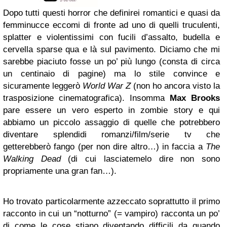
Dopo tutti questi horror che definirei romantici e quasi da
femminucce eccomi di fronte ad uno di quelli truculenti,
splatter e violentissimi con fucili d’assalto, budella e
cervella sparse qua e là sul pavimento. Diciamo che mi
sarebbe piaciuto fosse un po’ più lungo (consta di circa
un centinaio di pagine) ma lo stile convince e
sicuramente leggerò
World War Z
(non ho ancora visto la
trasposizione cinematografica). Insomma
Max Brooks
pare essere un vero esperto in zombie story e qui
abbiamo un piccolo assaggio di quelle che potrebbero
diventare splendidi romanzi/film/serie tv che
getterebberò fango (per non dire altro…) in faccia a
The
Walking Dead
(di cui lasciatemelo dire non sono
propriamente una gran fan…).
Ho trovato particolarmente azzeccato soprattutto il primo
racconto in cui un “notturno” (= vampiro) racconta un po’
di come le cose stiano diventando difficili da quando