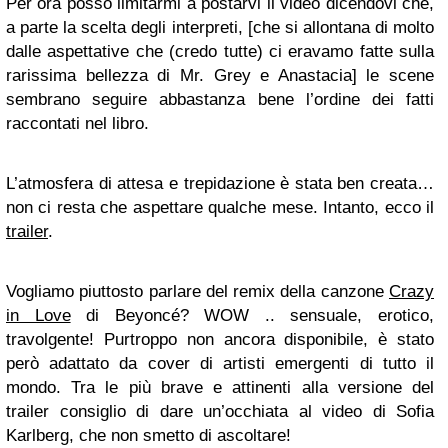
Per ora posso limitarmi a postarvi il video dicendovi che,
a parte la scelta degli interpreti, [che si allontana di molto
dalle aspettative che (credo tutte) ci eravamo fatte sulla
rarissima bellezza di Mr. Grey e Anastacia] le scene
sembrano seguire abbastanza bene l’ordine dei fatti
raccontati nel libro.
L’atmosfera di attesa e trepidazione è stata ben creata…
non ci resta che aspettare qualche mese. Intanto, ecco il
trailer
.
Vogliamo piuttosto parlare del remix della canzone
Crazy
in Love
di Beyoncé? WOW .. sensuale, erotico,
travolgente! Purtroppo non ancora disponibile, è stato
però adattato da cover di artisti emergenti di tutto il
mondo. Tra le più brave e attinenti alla versione del
trailer consiglio di dare un’occhiata al video di Sofia
Karlberg, che non smetto di ascoltare!