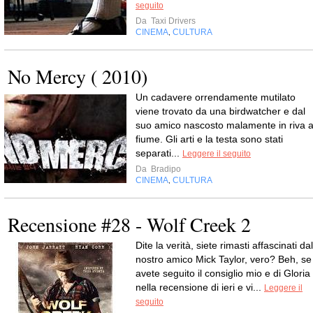
seguito
Da
Taxi Drivers
CINEMA
CULTURA
,
No Mercy ( 2010)
Un cadavere orrendamente mutilato
viene trovato da una birdwatcher e dal
suo amico nascosto malamente in riva a
fiume. Gli arti e la testa sono stati
separati...
Leggere il seguito
Da
Bradipo
CINEMA
CULTURA
,
Recensione #28 - Wolf Creek 2
Dite la verità, siete rimasti affascinati dal
nostro amico Mick Taylor, vero? Beh, se
avete seguito il consiglio mio e di Gloria
nella recensione di ieri e vi...
Leggere il
seguito