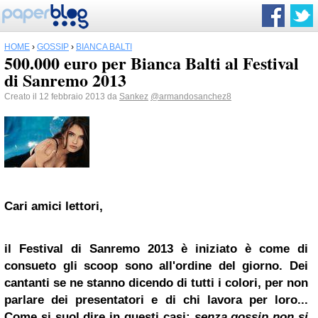
HOME
›
GOSSIP
›
BIANCA BALTI
500.000 euro per Bianca Balti al Festival
di Sanremo 2013
Creato il 12 febbraio 2013 da
Sankez
@armandosanchez8
Cari amici lettori,
il Festival di Sanremo 2013 è iniziato è come di
consueto gli scoop sono all'ordine del giorno. Dei
cantanti se ne stanno dicendo di tutti i colori, per non
parlare dei presentatori e di chi lavora per loro...
Come si suol dire in questi casi:
senza
gossip
non si