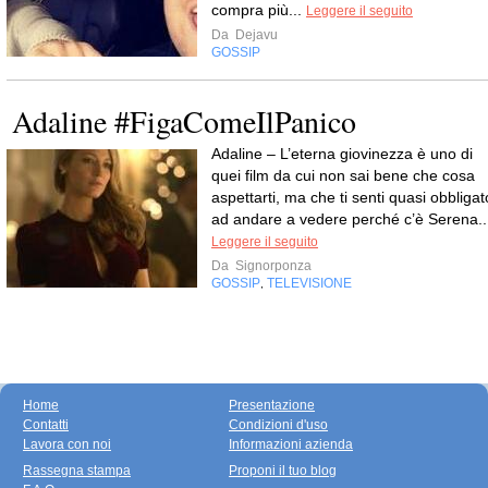
compra più...
Leggere il seguito
Da
Dejavu
GOSSIP
Adaline #FigaComeIlPanico
Adaline – L’eterna giovinezza è uno di
quei film da cui non sai bene che cosa
aspettarti, ma che ti senti quasi obbligat
ad andare a vedere perché c’è Serena..
Leggere il seguito
Da
Signorponza
GOSSIP
TELEVISIONE
,
Home
Presentazione
Contatti
Condizioni d'uso
Lavora con noi
Informazioni azienda
Rassegna stampa
Proponi il tuo blog