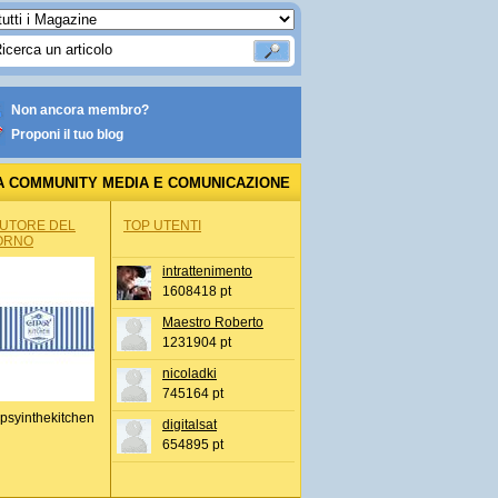
Non ancora membro?
Proponi il tuo blog
A COMMUNITY MEDIA E COMUNICAZIONE
AUTORE DEL
TOP UTENTI
ORNO
intrattenimento
1608418 pt
Maestro Roberto
1231904 pt
nicoladki
745164 pt
psyinthekitchen
digitalsat
654895 pt