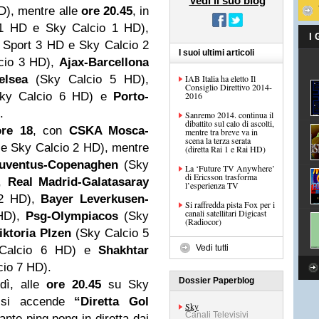
Vedi il suo blog
D), mentre alle
ore 20.45
, in
1 HD e Sky Calcio 1 HD),
I
Sport 3 HD e Sky Calcio 2
I suoi ultimi articoli
cio 3 HD),
Ajax-Barcellona
elsea
(Sky Calcio 5 HD),
IAB Italia ha eletto Il
Consiglio Direttivo 2014-
ky Calcio 6 HD) e
Porto-
2016
.
Sanremo 2014. continua il
dibattito sul calo di ascolti,
ore 18
, con
CSKA Mosca-
mentre tra breve va in
scena la terza serata
e Sky Calcio 2 HD), mentre
(diretta Rai 1 e Rai HD)
uventus-Copenaghen
(Sky
La ‘Future TV Anywhere’
di Ericsson trasforma
),
Real Madrid-Galatasaray
l’esperienza TV
 2 HD),
Bayer Leverkusen-
Si raffredda pista Fox per i
canali satellitari Digicast
 HD),
Psg-Olympiacos
(Sky
(Radiocor)
iktoria Plzen
(Sky Calcio 5
Vedi tutti
Calcio 6 HD) e
Shakhtar
io 7 HD).
Dossier Paperblog
edì, alle
ore 20.45
su Sky
, si accende
“Diretta Gol
Sky
Canali Televisivi
ante ping pong in diretta dai