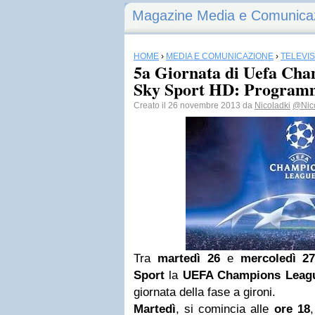
Magazine Media e Comunica
HOME
›
MEDIA E COMUNICAZIONE
›
TELEVI
5a Giornata di Uefa Cha
Sky Sport HD: Programma
Creato il 26 novembre 2013 da
Nicoladki
@Nic
Tra
martedì 26
e
mercoledì 2
Sport
la
UEFA Champions Leag
giornata della fase a gironi.
Martedì
, si comincia alle
ore 18