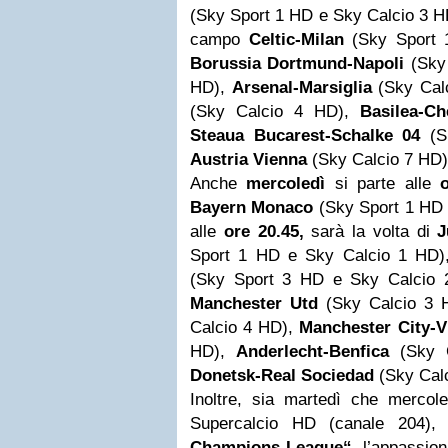
(Sky Sport 1 HD e Sky Calcio 3 H
campo
Celtic-Milan
(Sky Sport 
Borussia Dortmund-Napoli
(Sky 
HD),
Arsenal-Marsiglia
(Sky Cal
(Sky Calcio 4 HD),
Basilea-Ch
Steaua Bucarest-Schalke 04
(S
Austria Vienna
(Sky Calcio 7 HD)
Anche
mercoledì
si parte alle
Bayern Monaco
(Sky Sport 1 HD 
alle
ore 20.45,
sarà la volta di
J
Sport 1 HD e Sky Calcio 1 HD
(Sky Sport 3 HD e Sky Calcio
Manchester Utd
(Sky Calcio 3
Calcio 4 HD),
Manchester
City-V
HD),
Anderlecht-Benfica
(Sky 
Donetsk-Real Sociedad
(Sky Calc
Inoltre, sia martedì che mercol
Supercalcio HD (canale 204)
Champions League“
, l’appassion