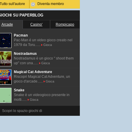
Tutto sull'autore
Diventa membro
 GIOCHI SU PAPERBLOG
Arcade
Casino'
Rompicapo
Pacman
Pac-Man é un video gioco creato nel
1979 da Toru......
Gioca
Nostradamus
Nostradamus è un gioco " shoot them
up" con una......
Gioca
Magical Cat Adventure
Riscopri Magical Cat Adventure, un
gioco d'arcade......
Gioca
Snake
Snake è un videogioco presente in
molti......
Gioca
Scopri lo spazio giochi di