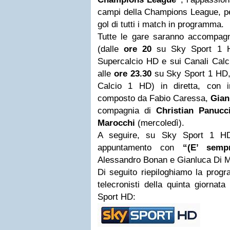
campi della Champions League, 
gol di tutti i match in programma.
Tutte le gare saranno accompa
(dalle
ore 20
su Sky Sport 1 
Supercalcio HD e sui Canali Calci
alle
ore 23.30
su Sky Sport 1 HD
Calcio 1 HD) in diretta, con in
composto da Fabio Caressa,
Gian
compagnia di
Christian Panucc
Marocchi
(mercoledì).
A seguire, su Sky Sport 1 H
appuntamento con
“(E’ sempre
Alessandro Bonan e Gianluca Di M
Di seguito riepiloghiamo la progr
telecronisti della quinta giornat
Sport HD: