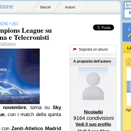
zione
Giochi
Autori
SIONE
›
SKY
mpions League su
 e Telecronisti
olaRaiano
L
Segnala un abuso
L'
A proposito dell'autore
GI
7 novembre
, torna su
Sky
Agi
Nicoladki
ue
, con i match della quinta
9164
condivisioni
Vedi il suo profilo
, con
Zenit-Atletico Madrid