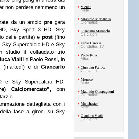
Vienna
per non perdere nemmeno un
Mete
Massimo Marianella
gnate da un ampio
pre
gara
Giornalisti
HD, Sky Sport 3 HD, Sky
Giancarlo Marocchi
Calciatori
o delle partite) e
post
(fino
Fabio Caressa
, Sky Supercalcio HD e Sky
Conduttori TV
 studio il collaudato trio
Paolo Rossi
luca Vialli
e Paolo Rossi, in
Attori
i
(martedì) e di
Giancarlo
Christian Panucci
Calciatori
Monaco
D e Sky Supercalcio HD,
Mete
) Calciomercato”,
con
Maurizio Compagnoni
Giornalisti
arzio.
Manchester
ammazione dettagliata con i
Mete
a della fase a gironi su Sky
Gianluca Vialli
Calciatori