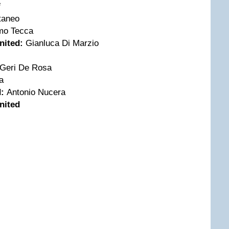
i
taneo
mo Tecca
nited:
Gianluca Di Marzio
Geri De Rosa
a
d:
Antonio Nucera
nited