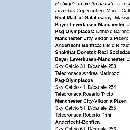
Highlights in diretta da tutti i camp
Juventus-Copenaghen:
Marco Cat
Real Madrid-Galatasaray:
Massi
Bayer Leverkusen-Manchester U
Psg-Olympiacos:
Daniele Barone
Manchester City-Viktoria Plzen:
Anderlecht-Benfica:
Lucio Rizzic
Shakthar Donetsk-Real Socieda
Bayer Leverkusen-Manchester U
Sky Calcio 3 HD/canale 253
Telecronaca Andrea Marinozzi
Psg-Olympiacos
Sky Calcio 4 HD/canale 254
Telecronaca Rosario Triolo
Manchester City-Viktoria Plzen
Sky Calcio 5 HD/canale 255
Telecronaca Roberto Prini
Anderlecht-Benfica
Sky Calcio 6 HD/canale 256