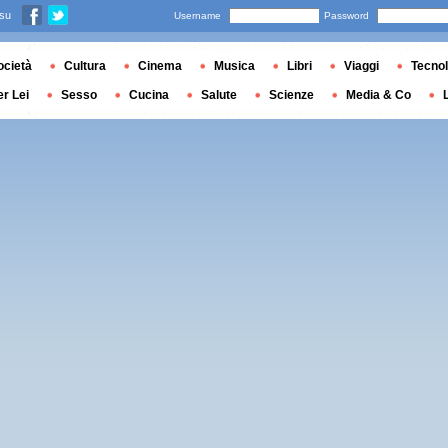
 su
Username
Password
ocietà
Cultura
Cinema
Musica
Libri
Viaggi
Tecnol
er Lei
Sesso
Cucina
Salute
Scienze
Media & Co