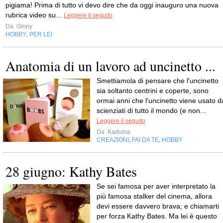
pigiama! Prima di tutto vi devo dire che da oggi inauguro una nuova
rubrica video su...
Leggere il seguito
Da
Ginny
HOBBY
PER LEI
,
Anatomia di un lavoro ad uncinetto ...
Smettiamola di pensare che l'uncinetto
sia soltanto centrini e coperte, sono
ormai anni che l'uncinetto viene usato d
scienziati di tutto il mondo (e non...
Leggere il seguito
Da
Kaduina
CREAZIONI
FAI DA TE
HOBBY
,
,
28 giugno: Kathy Bates
Se sei famosa per aver interpretato la
più famosa stalker del cinema, allora
devi essere davvero brava; e chiamarti
per forza Kathy Bates. Ma lei è questo