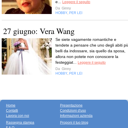
e...
Leggere il seguito
Da
Ginny
HOBBY
PER LEI
,
27 giugno: Vera Wang
Se siete vagamente romantiche e
tendete a pensare che uno degli abiti pi
belli da indossare, sia quello da sposa,
allora non potete non conoscere la
festeggiat...
Leggere il seguito
Da
Ginny
HOBBY
PER LEI
,
Home
Presentazione
Contatti
Condizioni d'uso
Lavora con noi
Informazioni azienda
Rassegna stampa
Proponi il tuo blog
F.A.Q.