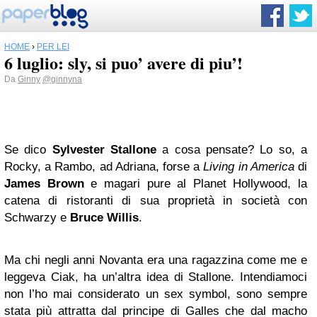
HOME
›
PER LEI
6 luglio: sly, si puo’ avere di piu’!
Da
Ginny
@ginnyna
Se dico
Sylvester Stallone
a cosa pensate? Lo so, a
Rocky, a Rambo, ad Adriana, forse a
Living in America
di
James Brown
e magari pure al Planet Hollywood, la
catena di ristoranti di sua proprietà in società con
Schwarzy e
Bruce Willis
.
Ma chi negli anni Novanta era una ragazzina come me e
leggeva Ciak, ha un’altra idea di Stallone. Intendiamoci
non l’ho mai considerato un sex symbol, sono sempre
stata più attratta dal principe di Galles che dal macho