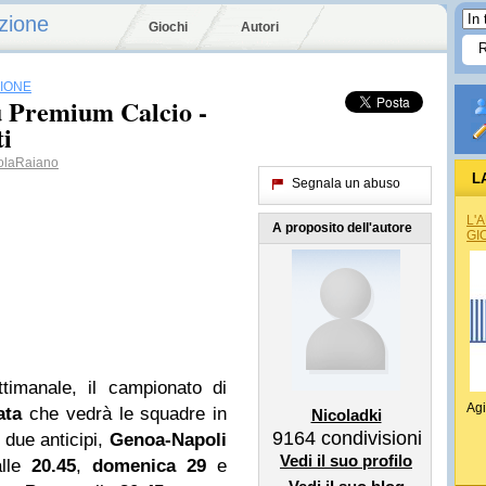
zione
Giochi
Autori
SIONE
u Premium Calcio -
i
olaRaiano
L
Segnala un abuso
L'
A proposito dell'autore
GI
ttimanale, il campionato di
Agi
ata
che vedrà le squadre in
Nicoladki
9164
condivisioni
 due anticipi,
Genoa-Napoli
Vedi il suo profilo
lle
20.45
,
domenica 29
e