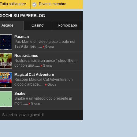
Tutto sull'autore
Diventa membro
 GIOCHI SU PAPERBLOG
Arcade
Casino'
Rompicapo
Pacman
Pac-Man é un video gioco creato nel
1979 da Toru......
Gioca
Nostradamus
Nostradamus è un gioco " shoot them
up" con una......
Gioca
Magical Cat Adventure
Riscopri Magical Cat Adventure, un
gioco d'arcade......
Gioca
Snake
Snake è un videogioco presente in
molti......
Gioca
Scopri lo spazio giochi di