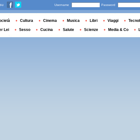
 su
Username
Password
ocietà
Cultura
Cinema
Musica
Libri
Viaggi
Tecnol
er Lei
Sesso
Cucina
Salute
Scienze
Media & Co