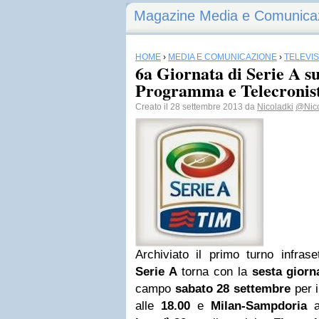
Magazine Media e Comunica
HOME
›
MEDIA E COMUNICAZIONE
›
TELEVI
6a Giornata di Serie A s
Programma e Telecronist
Creato il 28 settembre 2013 da
Nicoladki
@Nic
Archiviato il primo turno infrase
Serie A
torna con la
sesta giorn
campo
sabato 28 settembre
per i
alle
18.00
e
Milan-Sampdoria
a