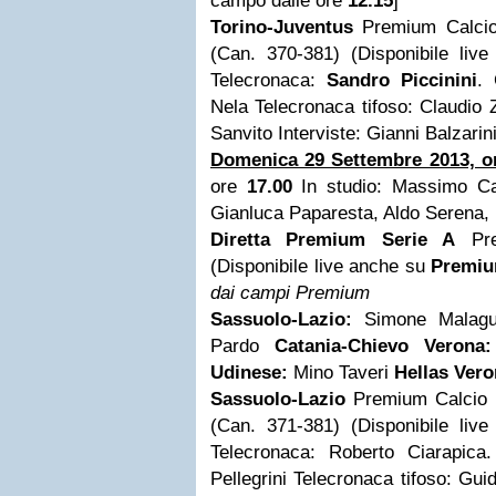
campo dalle ore
12.15
]
Torino-Juventus
Premium Calc
(Can. 370-381) (Disponibile li
Telecronaca:
Sandro Piccinini
.
Nela Telecronaca tifoso: Claudio
Sanvito Interviste: Gianni Balzarin
Domenica 29 Settembre 2013, or
ore
17.00
In studio: Massimo Cal
Gianluca Paparesta, Aldo Serena, 
Diretta Premium Serie A
Pre
(Disponibile live anche su
Premiu
dai campi Premium
Sassuolo-Lazio:
Simone Malagu
Pardo
Catania-Chievo Verona:
Udinese:
Mino Taveri
Hellas Vero
Sassuolo-Lazio
Premium Calcio
(Can. 371-381) (Disponibile li
Telecronaca: Roberto Ciarapic
Pellegrini Telecronaca tifoso: Gu