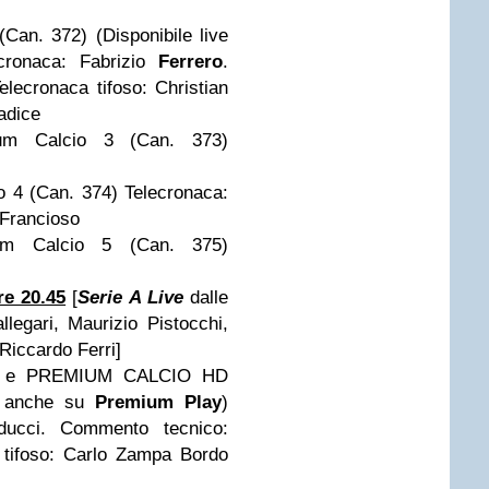
an. 372) (Disponibile live
cronaca: Fabrizio
Ferrero
.
ecronaca tifoso: Christian
adice
m Calcio 3 (Can. 373)
 4 (Can. 374) Telecronaca:
 Francioso
m Calcio 5 (Can. 375)
e 20.45
[
Serie A Live
dalle
legari, Maurizio Pistocchi,
Riccardo Ferri]
o e PREMIUM CALCIO HD
ve anche su
Premium Play
)
ducci. Commento tecnico:
 tifoso: Carlo Zampa Bordo