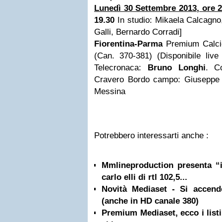
Lunedì 30 Settembre 2013, ore 2
19.30
In studio: Mikaela Calcagno
Galli, Bernardo Corradi]
Fiorentina-Parma
Premium Calc
(Can. 370-381) (Disponibile li
Telecronaca:
Bruno Longhi
. C
Cravero Bordo campo: Giuseppe Fe
Messina
Potrebbero interessarti anche :
Mmlineproduction presenta “i
carlo elli di rtl 102,5...
Novità Mediaset - Si accen
(anche in HD canale 380)
Premium Mediaset, ecco i listi