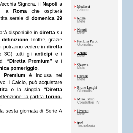
 Vecchia Signora, il
Napoli
a
Mediaset
Aziende
er la
Roma
che ospiterà
rtita serale di
domenica 29
Roma
Mete
Napoli
rà disponibile in
diretta
su
Mete
a definizione
. Inoltre, grazie
Pierluigi Pardo
Giornalisti
um potranno vedere in
diretta
Verona
 3G) tutti gli
anticipi
e i
Mete
 di
“Diretta Premium”
e i
Genova
enica pomeriggio
.
Mete
t Premium
è inclusa nel
Cagliari
Mete
ivo il Calcio, può acquistare
Bruno Longhi
tita
o la singola
"Diretta
Giornalisti
Attenzione: la partita
Torino-
Mino Taveri
Conduttori TV
o
.
a sesta giornata di Serie A
Livorno
Mete
ipad
Tecnologia