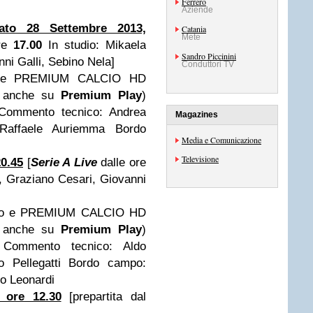
Ferrero
Aziende
ato 28 Settembre 2013,
Catania
Mete
ore
17.00
In studio: Mikaela
Sandro Piccinini
ni Galli, Sebino Nela]
Conduttori TV
 e PREMIUM CALCIO HD
ve anche su
Premium Play
)
 Commento tecnico: Andrea
Magazines
: Raffaele Auriemma Bordo
Media e Comunicazione
Televisione
0.45
[
Serie A Live
dalle ore
, Graziano Cesari, Giovanni
io e PREMIUM CALCIO HD
ve anche su
Premium Play
)
 Commento tecnico: Aldo
lo Pellegatti Bordo campo:
eo Leonardi
 ore 12.30
[prepartita dal