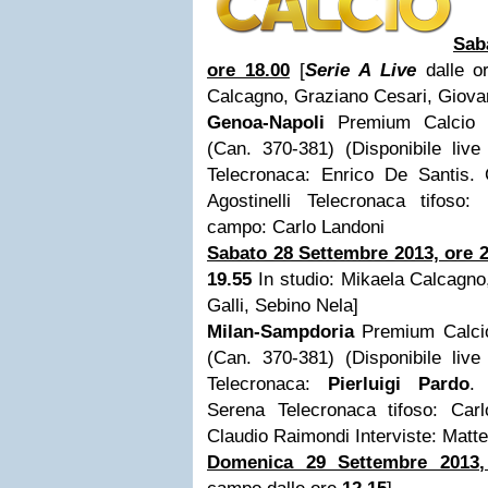
Sab
ore 18.00
[
Serie A Live
dalle 
Calcagno, Graziano Cesari, Giovan
Genoa-Napoli
Premium Calcio
(Can. 370-381) (Disponibile li
Telecronaca: Enrico De Santis.
Agostinelli Telecronaca tifoso
campo: Carlo Landoni
Sabato 28 Settembre 2013, ore 2
19.55
In studio: Mikaela Calcagno
Galli, Sebino Nela]
Milan-Sampdoria
Premium Calc
(Can. 370-381) (Disponibile li
Telecronaca:
Pierluigi Pardo
.
Serena Telecronaca tifoso: Car
Claudio Raimondi Interviste: Matt
Domenica 29 Settembre 2013,