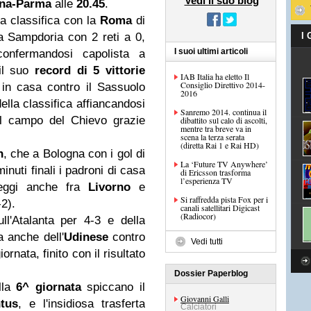
Vedi il suo blog
ina-Parma
alle
20.45
.
la classifica con la
Roma
di
a Sampdoria con 2 reti a 0,
I
I suoi ultimi articoli
 confermandosi capolista a
 il suo
record di 5 vittorie
IAB Italia ha eletto Il
Consiglio Direttivo 2014-
in casa contro il Sassuolo
2016
ella classifica affiancandosi
Sanremo 2014. continua il
l campo del Chievo grazie
dibattito sul calo di ascolti,
mentre tra breve va in
scena la terza serata
(diretta Rai 1 e Rai HD)
n
, che a Bologna con i gol di
La ‘Future TV Anywhere’
nuti finali i padroni di casa
di Ericsson trasforma
l’esperienza TV
eggi anche fra
Livorno
e
Si raffredda pista Fox per i
2).
canali satellitari Digicast
(Radiocor)
ll'Atalanta per 4-3 e della
a anche dell'
Udinese
contro
Vedi tutti
ornata, finito con il risultato
Dossier Paperblog
ella
6^ giornata
spiccano il
Giovanni Galli
tus
, e l'insidiosa trasferta
Calciatori