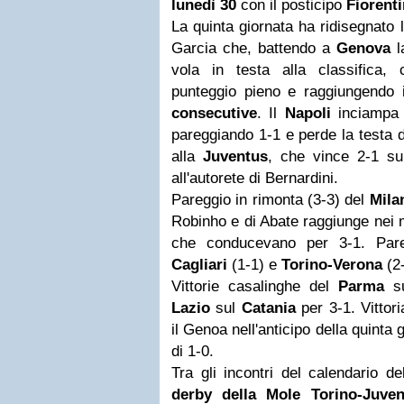
lunedì 30
con il posticipo
Fiorent
La quinta giornata ha ridisegnato 
Garcia che, battendo a
Genova
l
vola in testa alla classifica,
punteggio pieno e raggiungendo
consecutive
. Il
Napoli
inciampa 
pareggiando 1-1 e perde la testa d
alla
Juventus
, che vince 2-1 su
all'autorete di Bernardini.
Pareggio in rimonta (3-3) del
Mila
Robinho e di Abate raggiunge nei mi
che conducevano per 3-1. Par
Cagliari
(1-1) e
Torino-Verona
(2-
Vittorie casalinghe del
Parma
su
Lazio
sul
Catania
per 3-1. Vittori
il Genoa nell'anticipo della quinta gi
di 1-0.
Tra gli incontri del calendario d
derby della Mole Torino-Juven