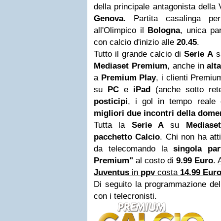
della principale antagonista della
Genova
. Partita casalinga p
all'Olimpico il
Bologna
, unica pa
con calcio d'inizio alle
20.45
.
Tutto il grande calcio di
Serie A
sa
Mediaset
Premium
, anche in
alt
a
Premium Play
, i clienti Premi
su
PC
e
iPad
(anche sotto rete
posticipi
, i gol in tempo reale
migliori due incontri della dom
Tutta la
Serie A
su
Mediase
pacchetto Calcio
. Chi non ha att
da telecomando la
singola par
Premium"
al costo di
9.99 Euro
.
Juventus
in
ppv
costa
14.99 Eur
Di seguito la programmazione dell
con i telecronisti.