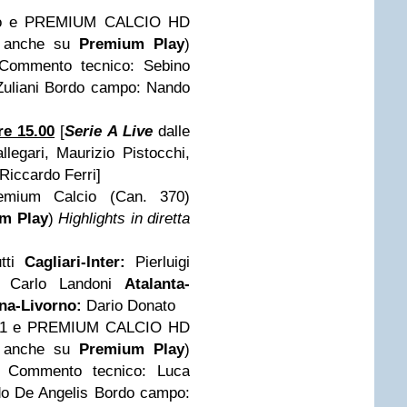
io e PREMIUM CALCIO HD
ve anche su
Premium Play
)
 Commento tecnico: Sebino
 Zuliani Bordo campo: Nando
i
e 15.00
[
Serie A Live
dalle
legari, Maurizio Pistocchi,
Riccardo Ferri]
mium Calcio (Can. 370)
m Play
)
Highlights in diretta
tti
Cagliari-Inter:
Pierluigi
Carlo Landoni
Atalanta-
na-Livorno:
Dario Donato
 1 e PREMIUM CALCIO HD
ve anche su
Premium Play
)
a. Commento tecnico: Luca
ido De Angelis Bordo campo: