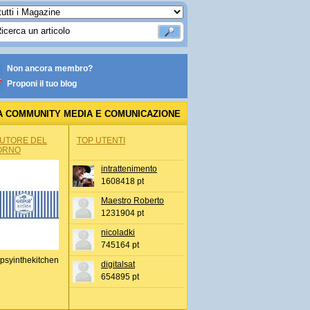
Non ancora membro?
Proponi il tuo blog
A COMMUNITY MEDIA E COMUNICAZIONE
AUTORE DEL
TOP UTENTI
ORNO
intrattenimento
1608418 pt
Maestro Roberto
1231904 pt
nicoladki
745164 pt
psyinthekitchen
digitalsat
654895 pt