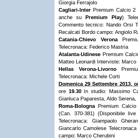
Giorgia Ferrajolo
Cagliari-Inter
Premium Calcio 2 (C
anche su
Premium Play
) Tele
Commento tecnico: Nando Orsi Tel
Recalcati Bordo campo: Angiolo R
Catania-Chievo Verona
Premiu
Telecronaca: Federico Mastria
Atalanta-Udinese
Premium Calcio
Matteo Leonardi Interviste: Marco
Hellas Verona-Livorno
Premiu
Telecronaca: Michele Corti
Domenica 29 Settembre 2013, or
ore
19.30
In studio: Massimo Cal
Gianluca Paparesta, Aldo Serena, 
Roma-Bologna
Premium Calci
(Can. 370-381) (Disponibile li
Telecronaca: Giampaolo Gherar
Giancarlo Camolese Telecronaca
campo: Marco Cherubini