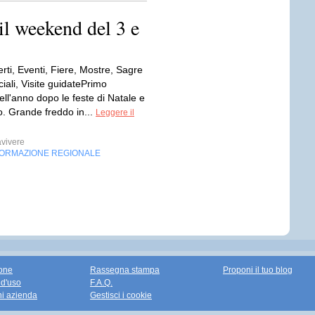
il weekend del 3 e
rti, Eventi, Fiere, Mostre, Sagre
ciali, Visite guidatePrimo
ll'anno dopo le feste di Natale e
 Grande freddo in...
Leggere il
vivere
FORMAZIONE REGIONALE
one
Rassegna stampa
Proponi il tuo blog
 d'uso
F.A.Q.
ni azienda
Gestisci i cookie