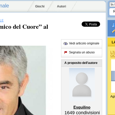
nale
Giochi
Autori
LE
mico del Cuore” al
L
Vedi articolo originale
REG
L'
Segnala un abuso
GI
A proposito dell'autore
Agi
Esquilino
1649
condivisioni