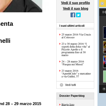
Vedi il suo profilo
Vedi il suo blog
I
senta
I suoi ultimi articoli
25 marzo 2016 Via Crucis
al Colosseo
elli
23 e 30 marzo 2016 “I
segreti della dolce vita” al
Piccolo Apollo e il
programma fino al 30
marzo
24 – 28 marzo 2016
“Pasqua nei Musei”
23 marzo 2016
“AperitiCielo” e mercatino
a via Galilei, 57
Vedi tutti
Dossier Paperblog
end 28 – 29 marzo 2015
Biagio Izzo