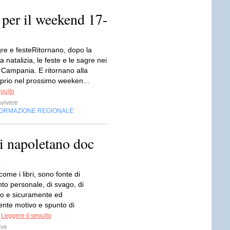
 per il weekend 17-
gre e festeRitornano, dopo la
 natalizia, le feste e le sagre nei
 Campania. E ritornano alla
prio nel prossimo weeken...
eguito
vivere
FORMAZIONE REGIONALE
i napoletano doc
o
 come i libri, sono fonte di
to personale, di svago, di
to e sicuramente ed
ente motivo e spunto di
.
Leggere il seguito
ive