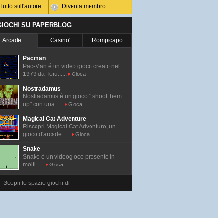
Tutto sull'autore
Diventa membro
 GIOCHI SU PAPERBLOG
Arcade
Casino'
Rompicapo
Pacman
Pac-Man é un video gioco creato nel
1979 da Toru......
Gioca
Nostradamus
Nostradamus è un gioco " shoot them
up" con una......
Gioca
Magical Cat Adventure
Riscopri Magical Cat Adventure, un
gioco d'arcade......
Gioca
Snake
Snake è un videogioco presente in
molti......
Gioca
Scopri lo spazio giochi di