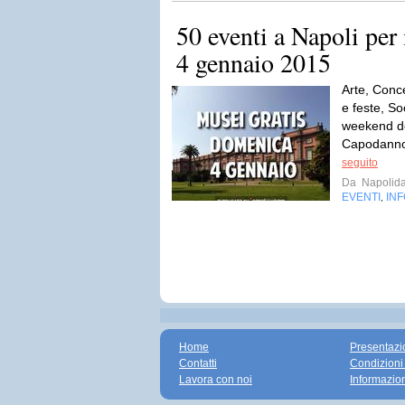
50 eventi a Napoli per 
4 gennaio 2015
Arte, Conce
e feste, So
weekend de
Capodanno.
seguito
Da
Napolida
EVENTI
IN
,
Home
Presentazi
Contatti
Condizioni
Lavora con noi
Informazio