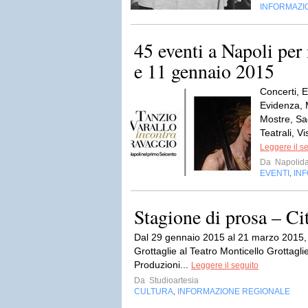
INFORMAZI
45 eventi a Napoli per
e 11 gennaio 2015
Concerti, E
Evidenza, 
Mostre, Sag
Teatrali, Vi
Leggere il s
Da
Napolida
EVENTI
IN
,
Stagione di prosa – Cit
Dal 29 gennaio 2015 al 21 marzo 2015, S
Grottaglie al Teatro Monticello Grottagl
Produzioni...
Leggere il seguito
Da
Studioartesia
CULTURA
INFORMAZIONE REGIONALE
,