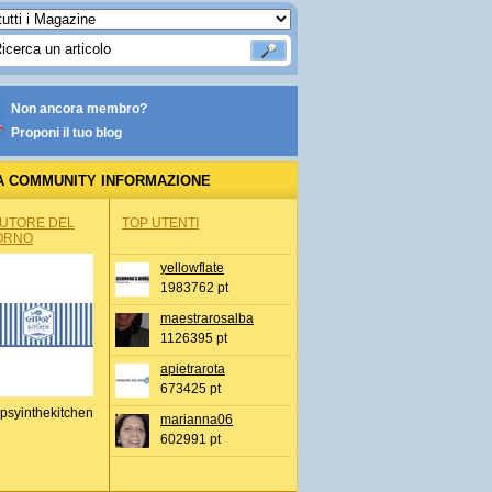
Non ancora membro?
Proponi il tuo blog
A COMMUNITY INFORMAZIONE
IONALE
AUTORE DEL
TOP UTENTI
ORNO
yellowflate
1983762 pt
maestrarosalba
1126395 pt
apietrarota
673425 pt
psyinthekitchen
marianna06
602991 pt