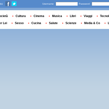
 su
Username
Password
ocietà
Cultura
Cinema
Musica
Libri
Viaggi
Tecnol
er Lei
Sesso
Cucina
Salute
Scienze
Media & Co