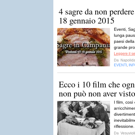
4 sagre da non perdere
18 gennaio 2015
Eventi, Sa
lunga pausa
paesi della
grande pro
Leggere il s
Da
Napolida
EVENTI
IN
,
Ecco i 10 film che ogn
non può non aver vist
I film, così
arricchimen
divertimen
inevitabilm
riflessione
Da
Vesuviol