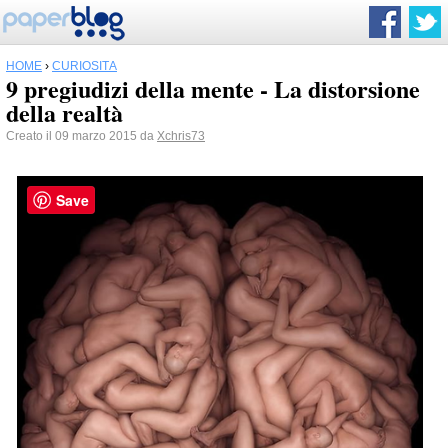
HOME
›
CURIOSITÀ
9 pregiudizi della mente - La distorsione
della realtà
Creato il 09 marzo 2015 da
Xchris73
Save