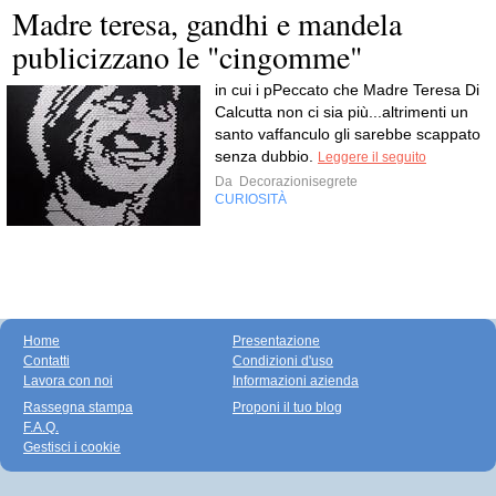
Madre teresa, gandhi e mandela
publicizzano le "cingomme"
in cui i pPeccato che Madre Teresa Di
Calcutta non ci sia più...altrimenti un
santo vaffanculo gli sarebbe scappato
senza dubbio.
Leggere il seguito
Da
Decorazionisegrete
CURIOSITÀ
Home
Presentazione
Contatti
Condizioni d'uso
Lavora con noi
Informazioni azienda
Rassegna stampa
Proponi il tuo blog
F.A.Q.
Gestisci i cookie