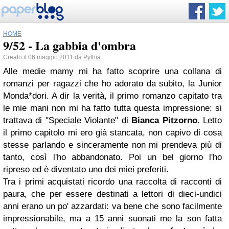
HOME
9/52 - La gabbia d'ombra
Creato il 06 maggio 2011 da
Pythia
Alle medie mamy mi ha fatto scoprire una collana di
romanzi per ragazzi che ho adorato da subito, la Junior
Monda*dori. A dir la verità, il primo romanzo capitato tra
le mie mani non mi ha fatto tutta questa impressione: si
trattava di "Speciale Violante" di
Bianca Pitzorno
. Letto
il primo capitolo mi ero già stancata, non capivo di cosa
stesse parlando e sinceramente non mi prendeva più di
tanto, così l'ho abbandonato. Poi un bel giorno l'ho
ripreso ed è diventato uno dei miei preferiti.
Tra i primi acquistati ricordo una raccolta di racconti di
paura, che per essere destinati a lettori di dieci-undici
anni erano un po' azzardati: va bene che sono facilmente
impressionabile, ma a 15 anni suonati me la son fatta