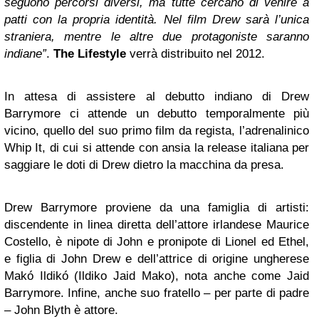
seguono percorsi diversi, ma tutte cercano di venire a
patti con la propria identità. Nel film Drew sarà l’unica
straniera, mentre le altre due protagoniste saranno
indiane”
.
The Lifestyle
verrà distribuito nel 2012.
In attesa di assistere al debutto indiano di Drew
Barrymore ci attende un debutto temporalmente più
vicino, quello del suo primo film da regista, l’adrenalinico
Whip It, di cui si attende con ansia la release italiana per
saggiare le doti di Drew dietro la macchina da presa.
Drew Barrymore proviene da una famiglia di artisti:
discendente in linea diretta dell’attore irlandese Maurice
Costello, è nipote di John e pronipote di Lionel ed Ethel,
e figlia di John Drew e dell’attrice di origine ungherese
Makó Ildikó (Ildiko Jaid Mako), nota anche come Jaid
Barrymore. Infine, anche suo fratello – per parte di padre
– John Blyth è attore.