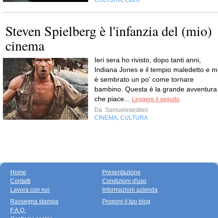
CULTURA
LIBRI
,
Steven Spielberg è l'infanzia del (mio)
cinema
Ieri sera ho rivisto, dopo tanti anni,
Indiana Jones e il tempio maledetto e m
è sembrato un po' come tornare
bambino. Questa è la grande avventura
che piace...
Leggere il seguito
Da
Samuelesestieri
CINEMA
CULTURA
,
Home
Presentazione
Contatti
Condizioni d'uso
Lavora con noi
Informazioni azienda
Rassegna stampa
Proponi il tuo blog
F.A.Q.