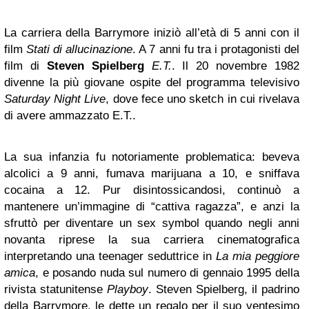
La carriera della Barrymore iniziò all’età di 5 anni con il
film
Stati di allucinazione
. A 7 anni fu tra i protagonisti del
film di
Steven Spielberg
E.T.
. Il 20 novembre 1982
divenne la più giovane ospite del programma televisivo
Saturday Night Live
, dove fece uno sketch in cui rivelava
di avere ammazzato E.T..
La sua infanzia fu notoriamente problematica: beveva
alcolici a 9 anni, fumava marijuana a 10, e sniffava
cocaina a 12. Pur disintossicandosi, continuò a
mantenere un’immagine di “cattiva ragazza”, e anzi la
sfruttò per diventare un sex symbol quando negli anni
novanta riprese la sua carriera cinematografica
interpretando una teenager seduttrice in
La mia peggiore
amica
, e posando nuda sul numero di gennaio 1995 della
rivista statunitense
Playboy
. Steven Spielberg, il padrino
della Barrymore, le dette un regalo per il suo ventesimo