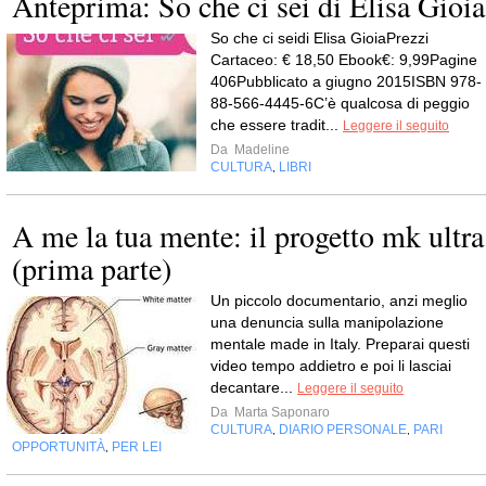
Anteprima: So che ci sei di Elisa Gioia
So che ci seidi Elisa GioiaPrezzi
Cartaceo: € 18,50 Ebook€: 9,99Pagine
406Pubblicato a giugno 2015ISBN 978-
88-566-4445-6C’è qualcosa di peggio
che essere tradit...
Leggere il seguito
Da
Madeline
CULTURA
LIBRI
,
A me la tua mente: il progetto mk ultra
(prima parte)
Un piccolo documentario, anzi meglio
una denuncia sulla manipolazione
mentale made in Italy. Preparai questi
video tempo addietro e poi li lasciai
decantare...
Leggere il seguito
Da
Marta Saponaro
CULTURA
DIARIO PERSONALE
PARI
,
,
OPPORTUNITÀ
PER LEI
,