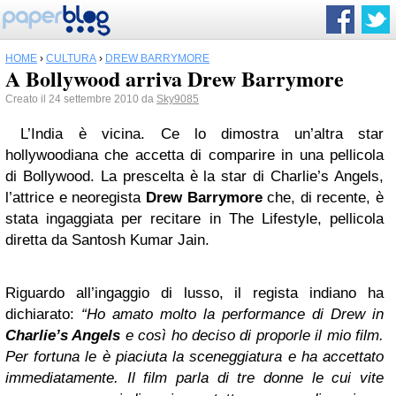
HOME
›
CULTURA
›
DREW BARRYMORE
A Bollywood arriva Drew Barrymore
Creato il 24 settembre 2010 da
Sky9085
L’India è vicina. Ce lo dimostra un’altra star
hollywoodiana che accetta di comparire in una pellicola
di Bollywood. La prescelta è la star di Charlie’s Angels,
l’attrice e neoregista
Drew Barrymore
che, di recente, è
stata ingaggiata per recitare in The Lifestyle, pellicola
diretta da Santosh Kumar Jain.
Riguardo all’ingaggio di lusso, il regista indiano ha
dichiarato:
“Ho amato molto la performance di
Drew in
Charlie’s Angels
e così ho deciso di proporle il mio film.
Per fortuna le è piaciuta la sceneggiatura e ha accettato
immediatamente. Il film parla di tre donne le cui vite