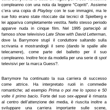
compleanno con una nota da leggere “Copriti”. Assieme
c’era una copia di
Playboy
con le sue immagini, ma le
sue foto erano state ritoccate dai tecnici di Spielberg e
lei appariva completamente vestita. Nello stesso periodo
apparve nuda in cinque film. Nel 1995 partecipò al
famoso
show
televisivo
Late Show with David Letterman
,
dove la Barrymore stupì il conduttore saltando sulla
scrivania e mostrandogli il seno (dando le spalle alle
telecamere), come parte del balletto per il suo
compleanno. Inoltre fece da modella per una serie di
spot
televisivi per la marca Guess?.
Barrymore ha continuato la sua carriera di successo
come attrice. Ha interpretato ruoli in commedie
romantiche; ad esempio
Prima o poi me lo sposo
e
50
volte il primo bacio
. Forte del suo
sex-appeal
è rimasta
al centro dell’attenzione dei media, è riuscita inoltre a
sviluppare una carriera importante sulle scene,