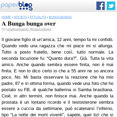
HOME
›
SOCIETÀ
›
ATTUALITÀ
›
BUNGA BUNGA
A Bunga bunga over
Da
Unaltrosguardo
@maurovillone
Il giovane figlio di un’amica, 12 anni, tempo fa mi confidò.
Quando vedo una ragazza che mi piace mi si allunga.
Tutto a posto fratello, bene così, tutto normale. La
seconda locuzione fu: “Quanto dura?”. Già. Tutta la vita
amico. Anche quando sembra essere finita, non è mai
finita. E non lo dico certo io che a 55 anni ne so ancora
poco. No. Mi basta osservare la reazione che ha mio
padre, 87 e in ottima forma, quando vede una foto che ho
postato su FB, di qualche ballerina si Samba brasiliana.
Cioè, in altri termini, non finisce mai. Anche quando la
prostata è un lontano ricordo e il testosterone sembra
essere a cuccia da settimane, può scatenarsi l’inferno,
tipo “La notte dei morti viventi”, sapete, quei tizi che si