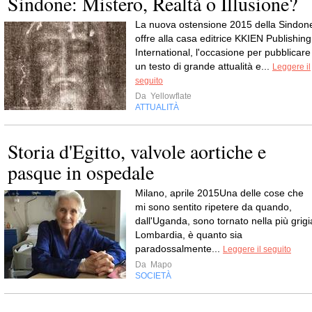
Sindone: Mistero, Realtà o Illusione?
La nuova ostensione 2015 della Sindon
offre alla casa editrice KKIEN Publishing
International, l'occasione per pubblicare
un testo di grande attualità e...
Leggere il
seguito
Da
Yellowflate
ATTUALITÀ
Storia d'Egitto, valvole aortiche e
pasque in ospedale
Milano, aprile 2015Una delle cose che
mi sono sentito ripetere da quando,
dall'Uganda, sono tornato nella più grigi
Lombardia, è quanto sia
paradossalmente...
Leggere il seguito
Da
Mapo
SOCIETÀ