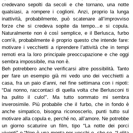
credevano sepolti da secoli e che tornano, una notte
qualsiasi, a rompere i coglioni. Anzi, proprio la lunga
inattività, probabilmente, può scatenare all’improvviso
forze che si credeva sopite da tempo…e si copula.
Naturalmente non è così semplice, e il Berlusca, furbo
com’è, probabilmente è proprio questo che intende fare:
motivare i vecchietti a riprendere l’attività che in tempi
remoti era la loro principale preoccupazione e che oggi
sembra impossibile, ma non è.
Beh potrebbero anche verificarsi altre possibilità. Tanto
per fare un esempio già mi vedo uno dei vecchietti a
casa, fra un paio d’anni, nel fine settimana con i nipoti:
“Dai nonno, raccontaci di quella volta che Berlusconi ti
ha pulito il culo!”. Ma tutto sommato mi sembra
inverosimile. Più probabile che il furbo, che in fondo è
anche simpatico, bisogna riconoscerlo, punti tutto sul
motivare alla copula e, perché no, all’amore. Ne potrebbe
un giorno scaturire un film, tipo “La notte dei porci
viventi” o “Non è una monta per vecchi o, che so, “Lolita