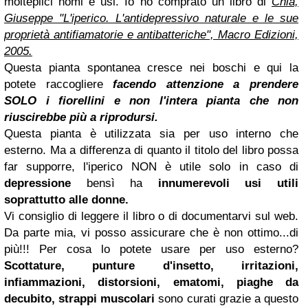
molteplici nomi e usi. Io ho comprato un libro di
Chia,
Giuseppe "L'iperico. L'antidepressivo naturale e le sue
proprietà antifiamatorie e antibatteriche", Macro Edizioni,
2005.
Questa pianta spontanea cresce nei boschi e qui la
potete raccogliere
facendo attenzione a prendere
SOLO i fiorellini e non l'intera pianta che non
riuscirebbe più a riprodursi.
Questa pianta è utilizzata sia per uso interno che
esterno. Ma a differenza di quanto il titolo del libro possa
far supporre, l'iperico NON è utile solo in caso di
depressione
bensì ha
innumerevoli usi utili
soprattutto alle donne.
Vi consiglio di leggere il libro o di documentarvi sul web.
Da parte mia, vi posso assicurare che è non ottimo...di
più!!! Per cosa lo potete usare per uso esterno?
Scottature, punture d'insetto, irritazioni,
infiammazioni, distorsioni, ematomi, piaghe da
decubito, strappi muscolari
sono curati grazie a questo