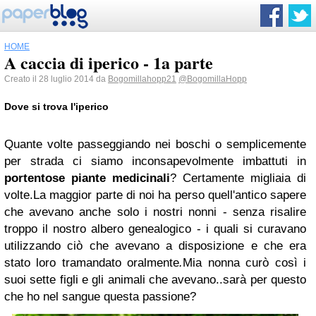
HOME
A caccia di iperico - 1a parte
Creato il 28 luglio 2014 da
Bogomillahopp21
@BogomillaHopp
Dove si trova l'iperico
Quante volte passeggiando nei boschi o semplicemente
per strada ci siamo inconsapevolmente imbattuti in
portentose
piante
medicinali
? Certamente migliaia di
volte.La maggior parte di noi ha perso quell'antico sapere
che avevano anche solo i nostri nonni - senza risalire
troppo il nostro albero genealogico - i quali si curavano
utilizzando ciò che avevano a disposizione e che era
stato loro tramandato oralmente
.
Mia nonna curò così i
suoi sette figli e gli animali che avevano..sarà per questo
che ho nel sangue questa passione?