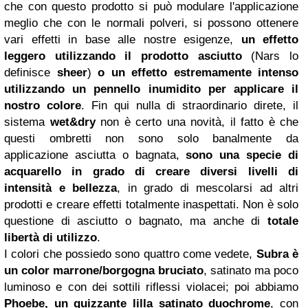
che con questo prodotto si può modulare l'applicazione
meglio che con le normali polveri, si possono ottenere
vari effetti in base alle nostre esigenze,
un effetto
leggero utilizzando il prodotto asciutto
(Nars lo
definisce
sheer
)
o un effetto estremamente intenso
utilizzando un pennello inumidito per applicare il
nostro colore
. Fin qui nulla di straordinario direte, il
sistema
wet&dry
non è certo una novità, il fatto è che
questi ombretti non sono solo banalmente da
applicazione asciutta o bagnata,
sono una specie di
acquarello in grado di creare diversi livelli di
intensità e bellezza
, in grado di mescolarsi ad altri
prodotti e creare effetti totalmente inaspettati. Non è solo
questione di asciutto o bagnato, ma anche di
totale
libertà di utilizzo
.
I colori che possiedo sono quattro come vedete,
Subra è
un color marrone/borgogna bruciato
, satinato ma poco
luminoso e con dei sottili riflessi violacei; poi abbiamo
Phoebe, un guizzante lilla satinato duochrome
, con