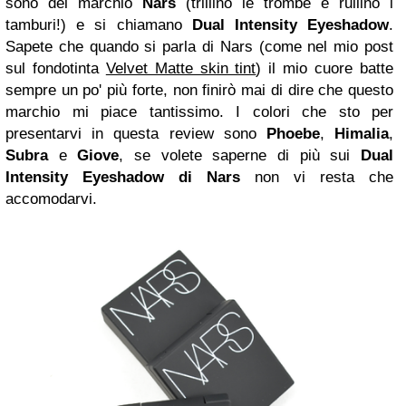
sono del marchio
Nars
(trillino le trombe e rullino i
tamburi!) e si chiamano
Dual Intensity Eyeshadow
.
Sapete che quando si parla di Nars (come nel mio post
sul fondotinta
Velvet Matte skin tint
) il mio cuore batte
sempre un po' più forte, non finirò mai di dire che questo
marchio mi piace tantissimo. I colori che sto per
presentarvi in questa review sono
Phoebe
,
Himalia
,
Subra
e
Giove
, se volete saperne di più sui
Dual
Intensity Eyeshadow di Nars
non vi resta che
accomodarvi.