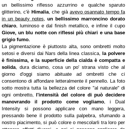
un bellissimo riflesso azzurrino e qualche sparuto
glitterino, c'è
Himalia
, che già
avevo osannato tempo fa
in un beauty notes
,
un bellissimo marroncino dorato
chiaro
, luminoso e dal finish metallico, e infine il cupo
Giove, un blu notte con riflessi più chiari e una base
grigio fumo.
La pigmentazione è piuttosto alta, sono ombretti molto
setosi e diversi dai Nars della linea classica,
la polvere
è finissima, e la superficie della cialda è compatta e
solida
, dura diciamo, cosa un po' strana visto che al
giorno d'oggi siamo abituate ad ombretti che ci
consentono di affondare letteralmente il pennello. La foto
sotto mostra tutta la bellezza del colore "al naturale" di
ogni ombretto,
l'intensità del colore di può decidere
manovrando il prodotto come vogliamo
, i Dual
Intensity si possono applicare con mano leggera,
pressando bene il prodotto sulla palpebra, sfumando a
nostro piacimento, si può colore o mescolarli tra loro per