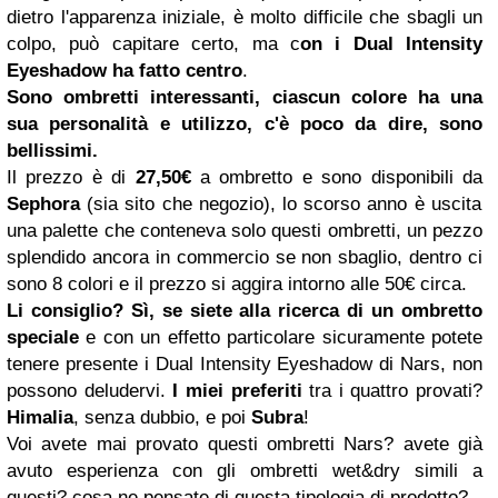
dietro l'apparenza iniziale, è molto difficile che sbagli un
colpo, può capitare certo, ma c
on i Dual Intensity
Eyeshadow ha fatto centro
.
Sono ombretti interessanti, ciascun colore ha una
sua personalità e utilizzo, c'è poco da dire, sono
bellissimi.
Il prezzo è di
27,50€
a ombretto e sono disponibili da
Sephora
(sia sito che negozio), lo scorso anno è uscita
una palette che conteneva solo questi ombretti, un pezzo
splendido ancora in commercio se non sbaglio, dentro ci
sono 8 colori e il prezzo si aggira intorno alle 50€ circa.
Li consiglio?
Sì, se siete alla ricerca di un ombretto
speciale
e con un effetto particolare sicuramente potete
tenere presente i Dual Intensity Eyeshadow di Nars, non
possono deludervi.
I miei preferiti
tra i quattro provati?
Himalia
, senza dubbio, e poi
Subra
!
Voi avete mai provato questi ombretti Nars? avete già
avuto esperienza con gli ombretti wet&dry simili a
questi? cosa ne pensate di questa tipologia di prodotto?