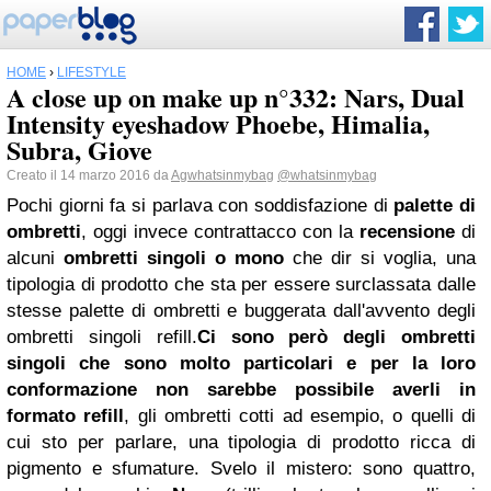
HOME
›
LIFESTYLE
A close up on make up n°332: Nars, Dual
Intensity eyeshadow Phoebe, Himalia,
Subra, Giove
Creato il 14 marzo 2016 da
Agwhatsinmybag
@whatsinmybag
Pochi giorni fa si parlava con soddisfazione di
palette di
ombretti
, oggi invece contrattacco con la
recensione
di
alcuni
ombretti singoli o mono
che dir si voglia, una
tipologia di prodotto che sta per essere surclassata dalle
stesse palette di ombretti e buggerata dall'avvento degli
ombretti singoli refill.
Ci sono però degli ombretti
singoli che sono molto particolari e per la loro
conformazione non sarebbe possibile averli in
formato refill
, gli ombretti cotti ad esempio, o quelli di
cui sto per parlare, una tipologia di prodotto ricca di
pigmento e sfumature. Svelo il mistero: sono quattro,