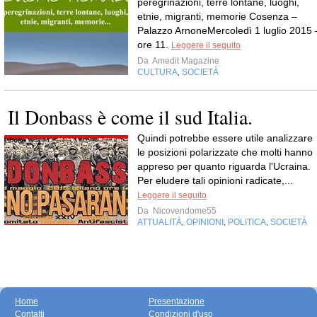
peregrinazioni, terre lontane, luoghi,
etnie, migranti, memorie Cosenza –
Palazzo ArnoneMercoledì 1 luglio 2015 
ore 11.
Leggere il seguito
Da
Amedit Magazine
CULTURA
SOCIETÀ
,
Il Donbass è come il sud Italia.
Quindi potrebbe essere utile analizzare
le posizioni polarizzate che molti hanno
appreso per quanto riguarda l'Ucraina.
Per eludere tali opinioni radicate,...
Leggere il seguito
Da
Nicovendome55
ATTUALITÀ
OPINIONI
POLITICA
SOCIETÀ
,
,
,
Home
Presentazione
Contatti
Condizioni d'uso