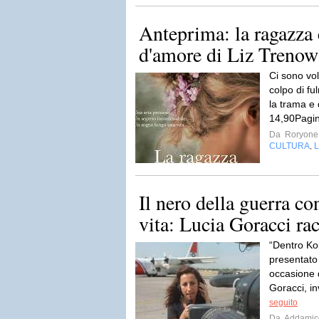
Anteprima: la ragazza 
d'amore di Liz Trenow
Ci sono vo
colpo di fu
la trama e 
14,90Pagin
Da
Roryone
CULTURA
L
,
Il nero della guerra con
vita: Lucia Goracci rac
“Dentro Kob
presentato 
occasione d
Goracci, i
seguito
Da
Addamic