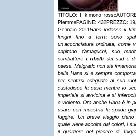
TITOLO: Il kimono rossoAUTOR
PiemmePAGINE: 432PREZZO: 19,
Gennaio 2011
Hana indossa il kim
lunghi fino a terra sono spal
un’acconciatura ordinata, come vu
capitano Yamaguchi, suo mari
combattere
i ribelli
del sud e di
paese. Malgrado non sia innamorat
bella Hana si è sempre comportat
per sentirsi adeguata al suo ruo
custodisce la casa mentre lo scont
imperiale si avvicina e si infero
e violento. Ora anche Hana è in p
usare con maestria la spada gia
fuggire. Un breve viaggio pieno 
quale viene accolta dai colori, i s
il quartiere del piacere di Toky