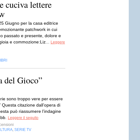
 cuciva lettere
ow
l 25 Giugno per la casa editrice
emozionante patchwork in cui
no passato e presente, dolore e
gioia e commozione:Liz...
Leggere
IBRI
a del Gioco”
orie sono troppo vere per essere
 Questa citazione dall’opera di
esta può riassumere l’indagine
ebb.
Leggere il seguito
censioni
LTURA
SERIE TV
,