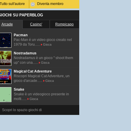
Tutto sull'autore
Diventa membro
 GIOCHI SU PAPERBLOG
Arcade
Casino'
Rompicapo
Pacman
Pac-Man é un video gioco creato nel
1979 da Toru......
Gioca
Nostradamus
Nostradamus è un gioco " shoot them
up" con una......
Gioca
Magical Cat Adventure
Riscopri Magical Cat Adventure, un
gioco d'arcade......
Gioca
Snake
Snake è un videogioco presente in
molti......
Gioca
Scopri lo spazio giochi di