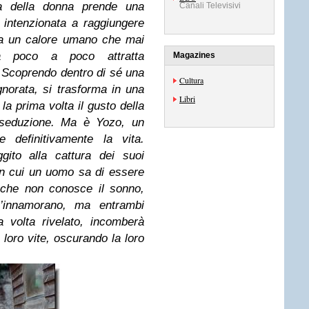
ita della donna prende una
Canali Televisivi
e intenzionata a raggiungere
sa un calore umano che mai
a poco a poco attratta
Magazines
e. Scoprendo dentro di sé una
Cultura
norata, si trasforma in una
Libri
la prima volta il gusto della
la seduzione. Ma è Yozo, un
e definitivamente la vita.
ggito alla cattura dei suoi
 in cui un uomo sa di essere
à che non conosce il sonno,
’innamorano, ma entrambi
 volta rivelato, incomberà
loro vite, oscurando la loro