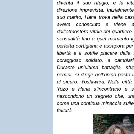
diventa il suo rifugio, e la v
direzione imprevista. Inizialment
suo marito, Hana trova nella ca
aveva conosciuto e viene 
dall’atmosfera vitale del quartier
sensualità fino a quel momento ig
perfetta cortigiana e assapora per 
libertà e il sottile piacere del
coraggioso soldato, a cambiarl
Durante un’ultima battaglia, sfu
nemici, si dirige nell’unico posto
al sicuro: Yoshiwara. Nella citt
Yozo e Hana s’incontrano e s
nascondono un segreto che, una
come una continua minaccia sulle 
felicità.