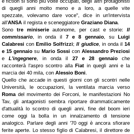
e fiction si sono più volte occupati, degli altri protagonisti
di quegli anni molto meno e a loro, a quelle vite
spezzate, volevamo dare voce", dice in un'intervista
all'
ANSA
il regista e sceneggiatore
Graziano Diana
.
Sono
tre miniserie
autonome, per cast e storie:
Il
commissario
, in onda il
7 e 8 gennaio
, su
Luigi
Calabresi
con
Emilio Solfrizzi
;
Il giudice
, in onda il
14
e 15 gennaio
su
Mario Sossi
con
Alessandro Preziosi
e
L'ingegnere
, in onda il
27 e 28 gennaio
che
racconterà l'aspro scontro alla
Fiat
in quegli anni e la
marcia dei 40 mila, con
Alessio Boni
.
Quello che accade in questi giorni con gli scontri nelle
Università, le occupazioni, la ventilata marcia verso
Roma
del movimento dei Forconi, le manifestazioni No
Tav, gli antagonisti sembra riportare drammaticamente
d'attualità lo scontro di quegli anni, fine del boom ieri
come oggi la bolla in un innalzamento di tensione
analogico. Parlare degli anni '70 oggi è ancora sfiorare
ferite aperte. Lo stesso figlio di Calabresi, il direttore de