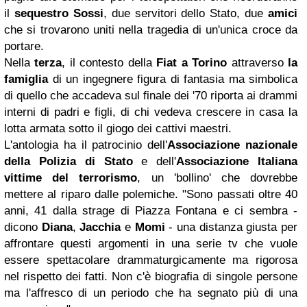
il
sequestro Sossi
, due servitori dello Stato, due
amici
che si trovarono uniti nella tragedia di un'unica croce da
portare.
Nella
terza
, il contesto della
Fiat a Torino
attraverso
la
famiglia
di un ingegnere figura di fantasia ma simbolica
di quello che accadeva sul finale dei '70 riporta ai drammi
interni di padri e figli, di chi vedeva crescere in casa la
lotta armata sotto il giogo dei cattivi maestri.
L'antologia ha il patrocinio dell'
Associazione nazionale
della Polizia di Stato
e dell'
Associazione Italiana
vittime del terrorismo
, un 'bollino' che dovrebbe
mettere al riparo dalle polemiche. "Sono passati oltre 40
anni, 41 dalla strage di Piazza Fontana e ci sembra -
dicono
Diana
,
Jacchia
e
Momi
- una distanza giusta per
affrontare questi argomenti in una serie tv che vuole
essere spettacolare drammaturgicamente ma rigorosa
nel rispetto dei fatti. Non c'è biografia di singole persone
ma l'affresco di un periodo che ha segnato più di una