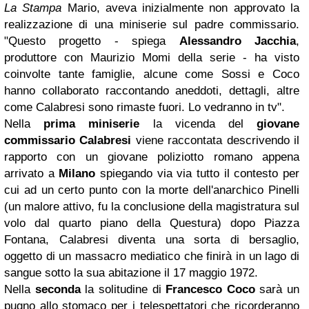
La Stampa
Mario, aveva inizialmente non approvato la
realizzazione di una miniserie sul padre commissario.
"Questo progetto - spiega
Alessandro Jacchia
,
produttore con Maurizio Momi della serie - ha visto
coinvolte tante famiglie, alcune come Sossi e Coco
hanno collaborato raccontando aneddoti, dettagli, altre
come Calabresi sono rimaste fuori. Lo vedranno in tv".
Nella
prima miniserie
la vicenda del
giovane
commissario Calabresi
viene raccontata descrivendo il
rapporto con un giovane poliziotto romano appena
arrivato a
Milano
spiegando via via tutto il contesto per
cui ad un certo punto con la morte dell'anarchico Pinelli
(un malore attivo, fu la conclusione della magistratura sul
volo dal quarto piano della Questura) dopo Piazza
Fontana, Calabresi diventa una sorta di bersaglio,
oggetto di un massacro mediatico che finirà in un lago di
sangue sotto la sua abitazione il 17 maggio 1972.
Nella
seconda
la solitudine di
Francesco Coco
sarà un
pugno allo stomaco per i telespettatori che ricorderanno