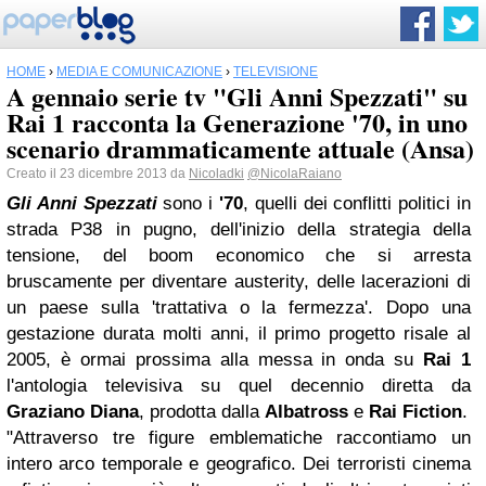
HOME
›
MEDIA E COMUNICAZIONE
›
TELEVISIONE
A gennaio serie tv "Gli Anni Spezzati" su
Rai 1 racconta la Generazione '70, in uno
scenario drammaticamente attuale (Ansa)
Creato il 23 dicembre 2013 da
Nicoladki
@NicolaRaiano
Gli Anni Spezzati
sono i
'70
, quelli dei conflitti politici in
strada P38 in pugno, dell'inizio della strategia della
tensione, del boom economico che si arresta
bruscamente per diventare austerity, delle lacerazioni di
un paese sulla 'trattativa o la fermezza'. Dopo una
gestazione durata molti anni, il primo progetto risale al
2005, è ormai prossima alla messa in onda su
Rai 1
l'antologia televisiva su quel decennio diretta da
Graziano Diana
, prodotta dalla
Albatross
e
Rai Fiction
.
"Attraverso tre figure emblematiche raccontiamo un
intero arco temporale e geografico. Dei terroristi cinema