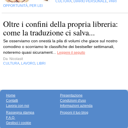
CULTURA
DIARIO PERSONALE
PARI
,
,
OPPORTUNITÀ
PER LEI
,
Oltre i confini della propria libreria:
come la traduzione ci salva...
Se osserviamo con onestà la pila di volumi che giace sul nostro
comodino o scorriamo le classifiche dei bestseller settimanali,
noteremo quasi sicurament...
Leggere il seguito
Da
Nicolasit
CULTURA
LAVORO
LIBRI
,
,
Home
Presentazione
Contatti
Condizioni d'uso
Lavora con noi
Informazioni azienda
Rassegna stampa
Proponi il tuo blog
F.A.Q.
Gestisci i cookie