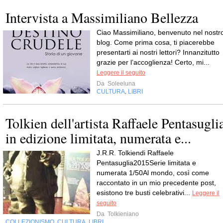
Intervista a Massimiliano Bellezza
Ciao Massimiliano, benvenuto nel nostr
blog. Come prima cosa, ti piacerebbe
presentarti ai nostri lettori? Innanzitutto
grazie per l’accoglienza! Certo, mi...
Leggere il seguito
Da
Soleeluna
CULTURA
LIBRI
,
Tolkien dell'artista Raffaele Pentasugli
in edizione limitata, numerata e...
J.R.R. Tolkiendi Raffaele
Pentasuglia2015Serie limitata e
numerata 1/50Al mondo, così come
raccontato in un mio precedente post,
esistono tre busti celebrativi...
Leggere il
seguito
Da
Tolkieniano
COLLEZIONISMO
CULTURA
LIBRI
,
,