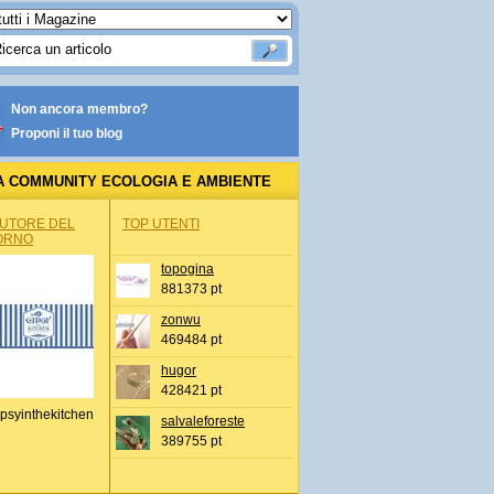
Non ancora membro?
Proponi il tuo blog
A COMMUNITY ECOLOGIA E AMBIENTE
AUTORE DEL
TOP UTENTI
ORNO
topogina
881373 pt
zonwu
469484 pt
hugor
428421 pt
psyinthekitchen
salvaleforeste
389755 pt