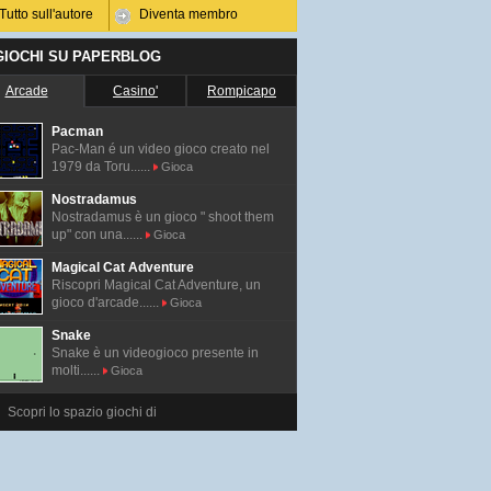
Tutto sull'autore
Diventa membro
 GIOCHI SU PAPERBLOG
Arcade
Casino'
Rompicapo
Pacman
Pac-Man é un video gioco creato nel
1979 da Toru......
Gioca
Nostradamus
Nostradamus è un gioco " shoot them
up" con una......
Gioca
Magical Cat Adventure
Riscopri Magical Cat Adventure, un
gioco d'arcade......
Gioca
Snake
Snake è un videogioco presente in
molti......
Gioca
Scopri lo spazio giochi di