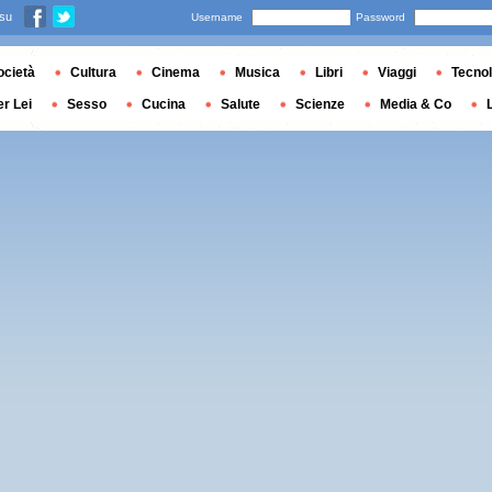
 su
Username
Password
ocietà
Cultura
Cinema
Musica
Libri
Viaggi
Tecnol
er Lei
Sesso
Cucina
Salute
Scienze
Media & Co