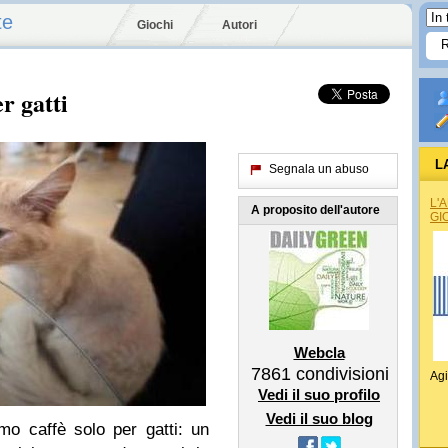
te
Giochi
Autori
er gatti
L
Segnala un abuso
L'
A proposito dell'autore
GI
Webcla
7861
condivisioni
Agi
Vedi il suo profilo
Vedi il suo blog
imo caffè solo per gatti: un