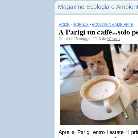
Magazine Ecologia e Ambien
HOME
›
SCIENZE
›
ECOLOGIA E AMBIENTE
A Parigi un caffè...solo p
Creato il 28 maggio 2013 da
Webcla
Apre a Parigi entro l'estate il pr