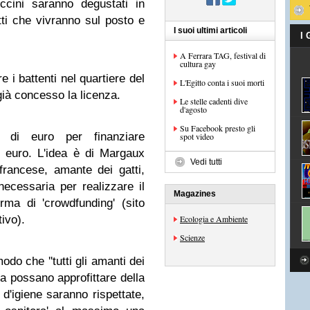
ccini saranno degustati in
ti che vivranno sul posto e
I suoi ultimi articoli
I
A Ferrara TAG, festival di
cultura gay
 i battenti nel quartiere del
L'Egitto conta i suoi morti
già concesso la licenza.
Le stelle cadenti dive
d'agosto
Su Facebook presto gli
 di euro per finanziare
spot video
0 euro. L'idea è di Margaux
Vedi tutti
francese, amante dei gatti,
ecessaria per realizzare il
Magazines
ma di 'crowdfunding' (sito
tivo).
Ecologia e Ambiente
Scienze
modo che ''tutti gli amanti dei
 possano approfittare della
d'igiene saranno rispettate,