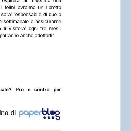
e ospitera' al massimo una
i felini avranno un libretto
 sara' responsabile di due o
up settimanale e assicurarne
o li visitera' ogni tre mesi.
 potranno anche adottarli''.
nuale? Pro e contro per
ina di