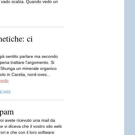
 e vado scalza. Quando vedo un
etiche: ci
già sentito parlare ma secondo
pena trattare l'argomento. Si
la Shunga un minerale organico
solo in Carelia, nord-oves...
eguito
FICARE
spam
oi avete ricevuto una mail da
e vi diceva che il vostro sito web
rori e che con il loro software