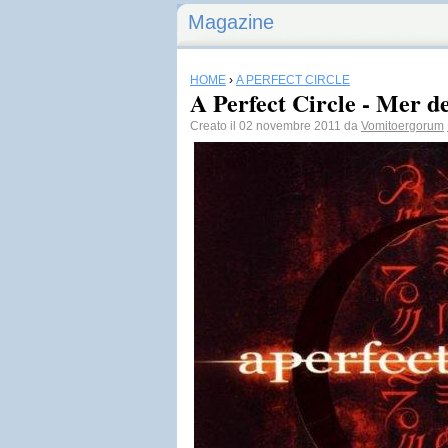
Magazine
HOME
›
A PERFECT CIRCLE
A Perfect Circle - Mer d
Creato il 02 novembre 2011 da
Vomitoergorum