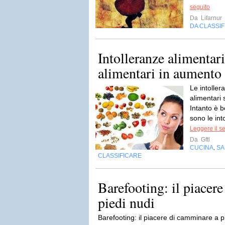
seguito
Da
Lifarnur
DA CLASSI
Intolleranze alimentari
alimentari in aumento
Le intoller
alimentari
Intanto è 
sono le int
Leggere il s
Da
Gftl
CUCINA
SA
,
CLASSIFICARE
Barefooting: il piacer
piedi nudi
Barefooting: il piacere di camminare a 