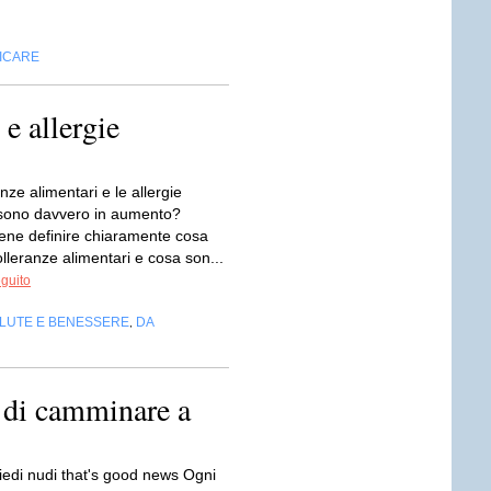
FICARE
 e allergie
anze alimentari e le allergie
 sono davvero in aumento?
bene definire chiaramente cosa
olleranze alimentari e cosa son...
eguito
LUTE E BENESSERE
DA
,
e di camminare a
piedi nudi that's good news Ogni