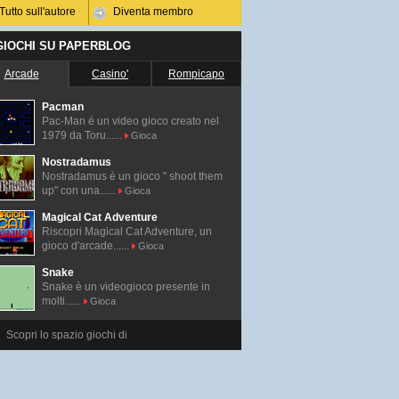
Tutto sull'autore
Diventa membro
 GIOCHI SU PAPERBLOG
Arcade
Casino'
Rompicapo
Pacman
Pac-Man é un video gioco creato nel
1979 da Toru......
Gioca
Nostradamus
Nostradamus è un gioco " shoot them
up" con una......
Gioca
Magical Cat Adventure
Riscopri Magical Cat Adventure, un
gioco d'arcade......
Gioca
Snake
Snake è un videogioco presente in
molti......
Gioca
Scopri lo spazio giochi di