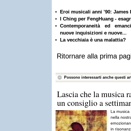
Eroi musicali anni ’90: James
I Ching per FengHuang - esag
Contemporaneità ed emancip
nuove inquisizioni e nuove...
La vecchiaia è una malattia?
Ritornare alla prima pag
Possono interessarti anche questi art
Lascia che la musica ral
un consiglio a settiman
La musica 
nella nostr
emozionarc
in risonanz