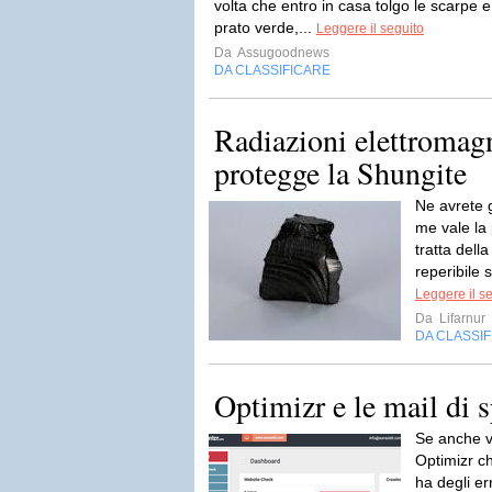
volta che entro in casa tolgo le scarpe
prato verde,...
Leggere il seguito
Da
Assugoodnews
DA CLASSIFICARE
Radiazioni elettromagn
protegge la Shungite
Ne avrete 
me vale la 
tratta del
reperibile 
Leggere il s
Da
Lifarnur
DA CLASSI
Optimizr e le mail di 
Se anche v
Optimizr ch
ha degli er