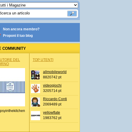
Non ancora membro?
Proponi il tuo blog
E COMMUNITY
AUTORE DEL
TOP UTENTI
ORNO
allmobileworld
8820742 pt
videogiochi
3205714 pt
Riccardo Conti
2069489 pt
psyinthekitchen
yellowflate
1983762 pt