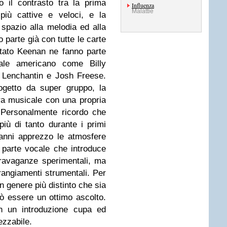
o il contrasto tra la prima
Influenza
Malattie
più cattive e veloci, e la
spazio alla melodia ed alla
o parte già con tutte le carte
citato Keenan ne fanno parte
ale americano come Billy
 Lenchantin e Josh Freese.
ogetto da super gruppo, la
ra musicale con una propria
 Personalmente ricordo che
ù di tanto durante i primi
 anni apprezzo le atmosfere
a parte vocale che introduce
ravaganze sperimentali, ma
rangiamenti strumentali. Per
n genere più distinto che sia
 essere un ottimo ascolto.
n un introduzione cupa ed
zzabile.