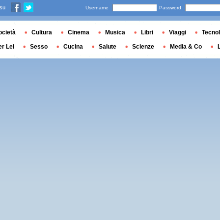
 su
Username
Password
ocietà
Cultura
Cinema
Musica
Libri
Viaggi
Tecnol
er Lei
Sesso
Cucina
Salute
Scienze
Media & Co