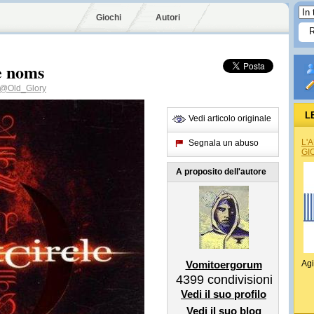
Giochi
Autori
e noms
@Old_Glory
L
Vedi articolo originale
L'
Segnala un abuso
GI
A proposito dell'autore
Vomitoergorum
Agi
4399
condivisioni
Vedi il suo profilo
Vedi il suo blog