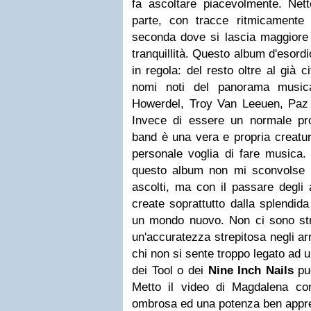
fa ascoltare piacevolmente. Nett
parte, con tracce ritmicamente 
seconda dove si lascia maggiore 
tranquillità. Questo album d'esordi
in regola: del resto oltre al già 
nomi noti del panorama music
Howerdel, Troy Van Leeuen, Paz
Invece di essere un normale pr
band è una vera e propria creatu
personale voglia di fare musica.
questo album non mi sconvolse pi
ascolti, ma con il passare degli
create soprattutto dalla splendid
un mondo nuovo. Non ci sono st
un'accuratezza strepitosa negli ar
chi non si sente troppo legato ad u
dei Tool o dei
Nine Inch Nails
può
Metto il video di Magdalena co
ombrosa ed una potenza ben appre