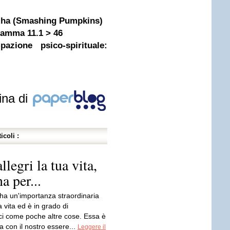
 Iha (Smashing Pumpkins)
ramma 11.1 > 46
azione psico-spirituale:
ina di
icoli :
legri la tua vita,
a per...
ha un'importanza straordinaria
a vita ed è in grado di
i come poche altre cose. Essa è
a con il nostro essere...
Leggere il