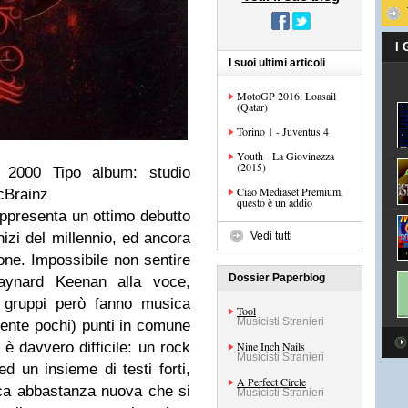
I
I suoi ultimi articoli
MotoGP 2016: Loasail
(Qatar)
Torino 1 - Juventus 4
Youth - La Giovinezza
(2015)
: 2000 Tipo album: studio
Ciao Mediaset Premium,
cBrainz
questo è un addio
ppresenta un ottimo debutto
izi del millennio, ed ancora
Vedi tutti
ione. Impossibile non sentire
Dossier Paperblog
Maynard Keenan alla voce,
 gruppi però fanno musica
Tool
Musicisti Stranieri
ente pochi) punti in comune
è davvero difficile: un rock
Nine Inch Nails
Musicisti Stranieri
d un insieme di testi forti,
A Perfect Circle
usica abbastanza nuova che si
Musicisti Stranieri