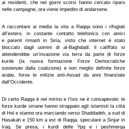
ai residenti, che nei giorni scorsi hanno cercato riparo
nelle campagne, ora viene impedito di andarsene.
A raccontare ai media la vita a Raqqa sono i rifugiati
all’estero, in costante contatto telefonico con amici
e parenti rimasti in Siria, visto che internet è stato
bloccato dagli uomini di al-Baghdadi: il califfato si
attenderebbe un’invasione via terra da parte di forze
kurde (la nuova formazione Forze Democratiche
sostenute dalla coalizione) e non meglio definite forze
arabe, forse le milizie anti-Assad da anni finanziate
dall’Occidente.
Di certo Raqqa è nel mirino e l’Isis ne è consapevole: le
forze kurde siriane hanno strappato agli islamisti la città
di Hol e stanno ora marciando verso Shaddadeh, a sud di
Hasakah e 150 km a est di Raqqa, speculare a Sinjar in
Iraq. Se presa, i kurdi delle Ypg e i peshmerga