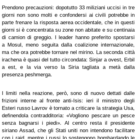
Prendono precauzioni: dopotutto 33 miliziani uccisi in tre
giorni non sono molti e confondersi ai civili potrebbe in
parte frenare la risposta aerea occidentale, che in questi
giorni si è concentrata su zone non abitate e su centinaia
di camion di greggio. I leader hanno preferito spostarsi
a Mosul, meno seguita dalla coalizione internazionale,
ma che ora potrebbe tornare nel mirino. La seconda città
irachena è quasi del tutto circondata: Sinjar a ovest, Erbil
a est, e la via verso la Siria tagliata a metà dalla
presenza peshmerga.
I limiti nella reazione, però, sono di nuovo dettati dalle
frizioni interne al fronte anti-Isis: ieri il ministro degli
Esteri russo Lavrov è tornato a criticare la strategia Usa,
definendola contradditoria: «Vogliono pescare un pesce
senza bagnarsi i piedi». Al centro resta il presidente
siriano Assad, che gli Stati uniti non intendono facilitare
con i raid, mentre i russi lo sostengono bombardando le