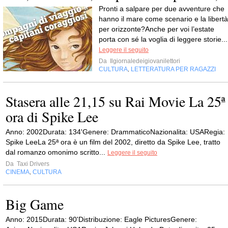
Pronti a salpare per due avventure che
hanno il mare come scenario e la libertà
per orizzonte?Anche per voi l’estate
porta con sé la voglia di leggere storie...
Leggere il seguito
Da
Ilgiornaledeigiovanilettori
CULTURA
LETTERATURA PER RAGAZZI
,
Stasera alle 21,15 su Rai Movie La 25ª
ora di Spike Lee
Anno: 2002Durata: 134'Genere: DrammaticoNazionalita: USARegia:
Spike LeeLa 25ª ora è un film del 2002, diretto da Spike Lee, tratto
dal romanzo omonimo scritto...
Leggere il seguito
Da
Taxi Drivers
CINEMA
CULTURA
,
Big Game
Anno: 2015Durata: 90'Distribuzione: Eagle PicturesGenere: