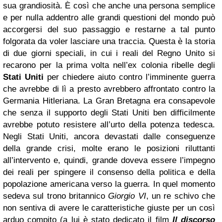
sua grandiosità. È così che anche una persona semplice
e per nulla addentro alle grandi questioni del mondo può
accorgersi del suo passaggio e restarne a tal punto
folgorata da voler lasciare una traccia. Questa è la storia
di due giorni speciali, in cui i reali del Regno Unito si
recarono per la prima volta nell’ex colonia ribelle degli
Stati Uniti
per chiedere aiuto contro l’imminente guerra
che avrebbe di lì a presto avrebbero affrontato contro la
Germania Hitleriana. La Gran Bretagna era consapevole
che senza il supporto degli Stati Uniti ben difficilmente
avrebbe potuto resistere all’urto della potenza tedesca.
Negli Stati Uniti, ancora devastati dalle conseguenze
della grande crisi, molte erano le posizioni riluttanti
all’intervento e, quindi, grande doveva essere l’impegno
dei reali per spingere il consenso della politica e della
popolazione americana verso la guerra. In quel momento
sedeva sul trono britannico
Giorgio VI
, un re schivo che
non sentiva di avere le caratteristiche giuste per un così
arduo compito (a lui è stato dedicato il film
Il discorso