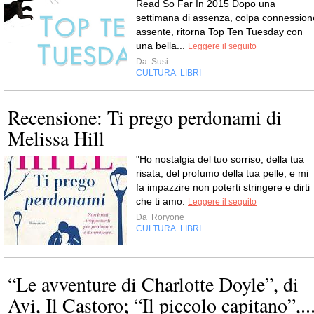
Read So Far In 2015 Dopo una
settimana di assenza, colpa connession
assente, ritorna Top Ten Tuesday con
una bella...
Leggere il seguito
Da
Susi
CULTURA
LIBRI
,
Recensione: Ti prego perdonami di
Melissa Hill
"Ho nostalgia del tuo sorriso, della tua
risata, del profumo della tua pelle, e mi
fa impazzire non poterti stringere e dirti
che ti amo.
Leggere il seguito
Da
Roryone
CULTURA
LIBRI
,
“Le avventure di Charlotte Doyle”, di
Avi, Il Castoro; “Il piccolo capitano”,..