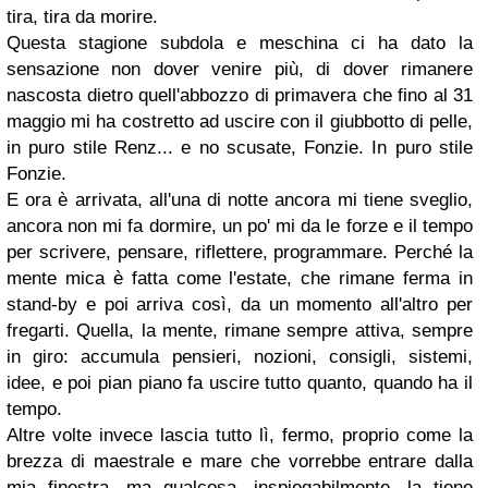
tira, tira da morire.
Questa stagione subdola e meschina ci ha dato la
sensazione non dover venire più, di dover rimanere
nascosta dietro quell'abbozzo di primavera che fino al 31
maggio mi ha costretto ad uscire con il giubbotto di pelle,
in puro stile Renz... e no scusate, Fonzie. In puro stile
Fonzie.
E ora è arrivata, all'una di notte ancora mi tiene sveglio,
ancora non mi fa dormire, un po' mi da le forze e il tempo
per scrivere, pensare, riflettere, programmare. Perché la
mente mica è fatta come l'estate, che rimane ferma in
stand-by e poi arriva così, da un momento all'altro per
fregarti. Quella, la mente, rimane sempre attiva, sempre
in giro: accumula pensieri, nozioni, consigli, sistemi,
idee, e poi pian piano fa uscire tutto quanto, quando ha il
tempo.
Altre volte invece lascia tutto lì, fermo, proprio come la
brezza di maestrale e mare che vorrebbe entrare dalla
mia finestra, ma qualcosa, inspiegabilmente, la tiene